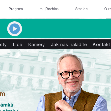
Program
mujRozhlas
Stanice
O r
isty
Lidé
Kamery
Jak nás naladíte
Kontakt