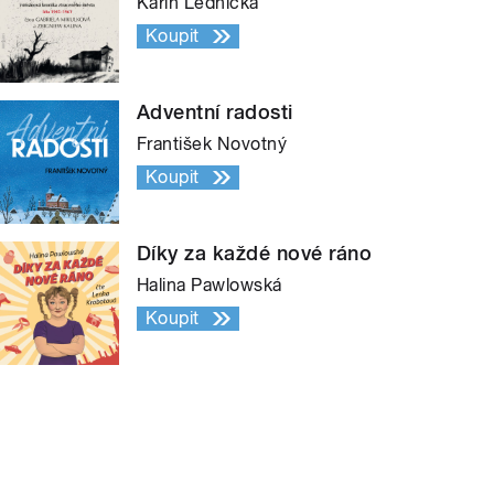
Karin Lednická
Koupit
Adventní radosti
František Novotný
Koupit
Díky za každé nové ráno
Halina Pawlowská
Koupit