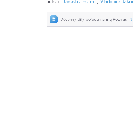
autoři:
Jaroslav Hoření
,
Vladimíra Jak
Všechny díly pořadu na mujRozhlas