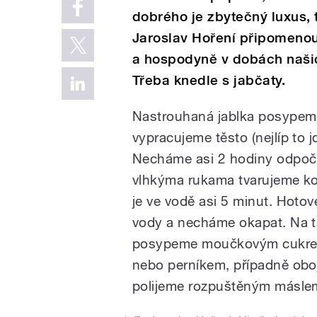
dobrého je zbytečný luxus,
Jaroslav Hoření připomenou
a hospodyně v dobách našich 
Třeba knedle s jabčaty.
Nastrouhaná jablka posype
vypracujeme těsto (nejlíp to 
Necháme asi 2 hodiny odpoč
vlhkýma rukama tvarujeme ko
je ve vodě asi 5 minut. Hoto
vody a necháme okapat. Na tal
posypeme moučkovým cukre
nebo perníkem, případně obo
polijeme rozpuštěným másle