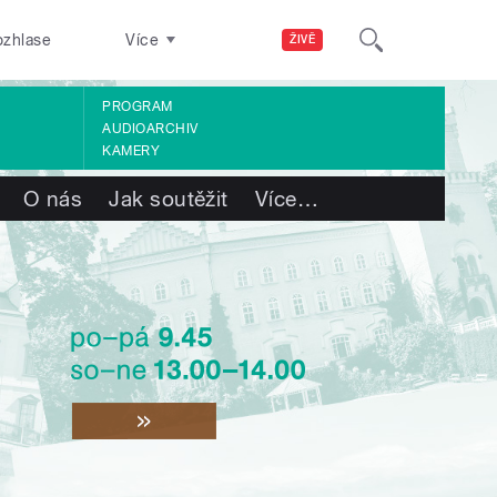
ozhlase
Více
ŽIVĚ
PROGRAM
AUDIOARCHIV
KAMERY
O nás
Jak soutěžit
Více
…