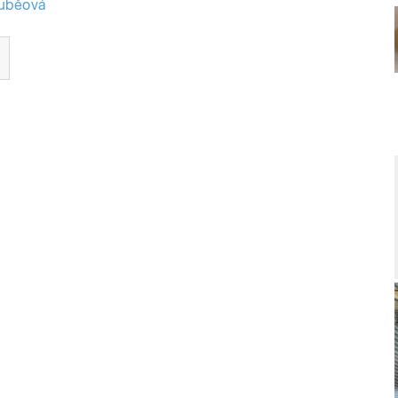
ouběová