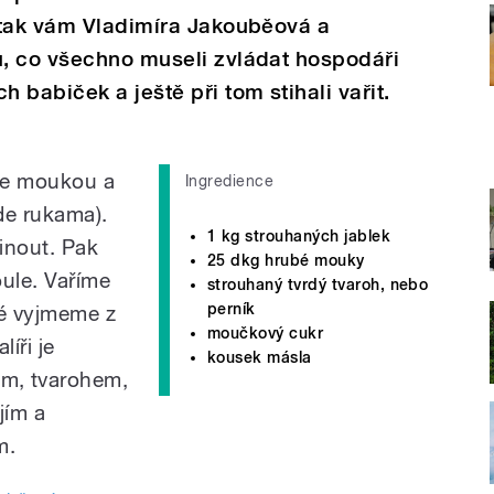
 tak vám Vladimíra Jakouběová a
, co všechno museli zvládat hospodáři
babiček a ještě při tom stihali vařit.
me moukou a
Ingredience
jde rukama).
1 kg strouhaných jablek
inout. Pak
25 dkg hrubé mouky
ule. Vaříme
strouhaný tvrdý tvaroh, nebo
perník
vé vyjmeme z
moučkový cukr
íři je
kousek másla
m, tvarohem,
jím a
m.