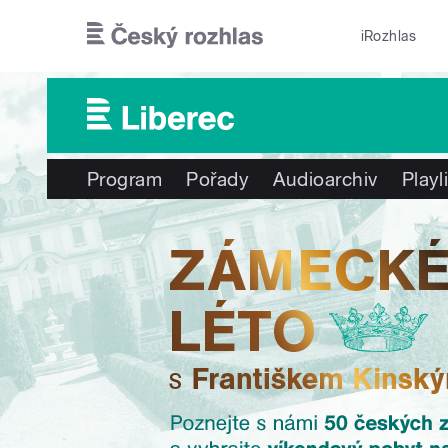
Přejít k hlavnímu obsahu
iRozhlas
Program
Pořady
Audioarchiv
Playl