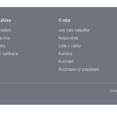
zhlas
O nás
ysílání
Jak nás naladíte
rchiv
Nápověda
sty
Lidé v rádiu
í aplikace
Kariéra
Kontakt
Rozhlasový poplatek
Coo