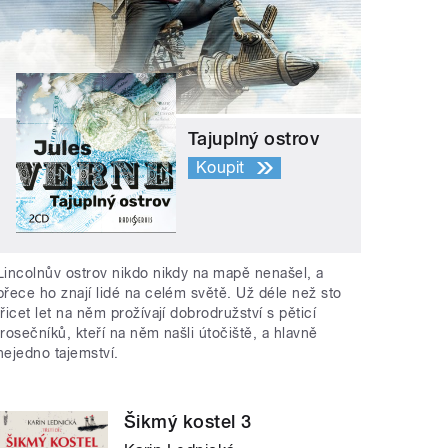
Tajuplný ostrov
Koupit
Lincolnův ostrov nikdo nikdy na mapě nenašel, a
přece ho znají lidé na celém světě. Už déle než sto
třicet let na něm prožívají dobrodružství s pěticí
trosečníků, kteří na něm našli útočiště, a hlavně
nejedno tajemství.
Šikmý kostel 3