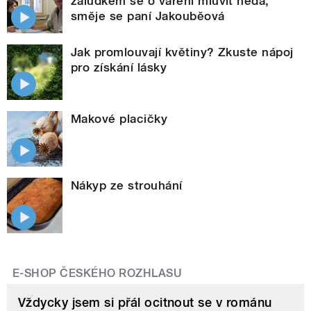
žaludkem se o vaření mluvit nedá,
směje se paní Jakouběová
Jak promlouvají květiny? Zkuste nápoj
pro získání lásky
Makové placičky
Nákyp ze strouhání
E-SHOP ČESKÉHO ROZHLASU
Vždycky jsem si přál ocitnout se v románu