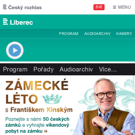
Přejít k hlavnímu obsahu
MENU
ŽIVĚ
PROGRAM
AUDIOARCHIV
KAMERY
Program
Pořady
Audioarchiv
Více
…