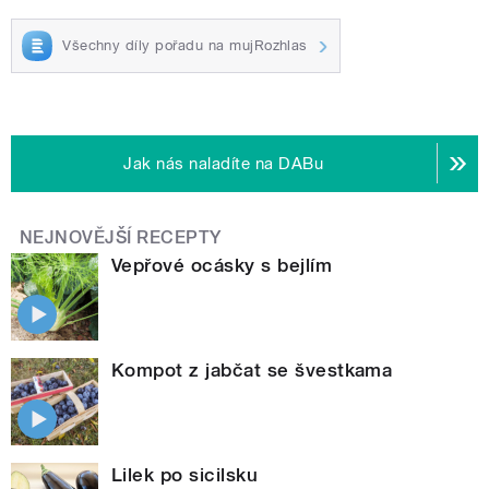
Všechny díly pořadu na mujRozhlas
Jak nás naladíte na DABu
NEJNOVĚJŠÍ RECEPTY
Vepřové ocásky s bejlím
Kompot z jabčat se švestkama
Lilek po sicilsku