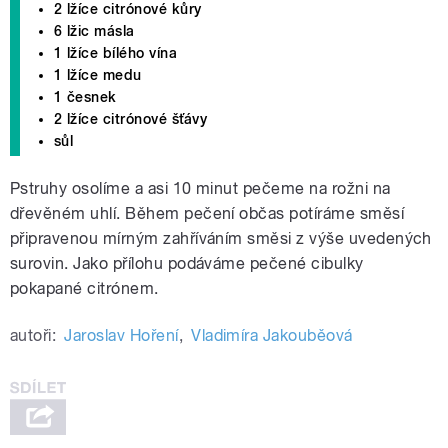
2 lžíce citrónové kůry
6 lžic másla
1 lžíce bílého vína
1 lžíce medu
1 česnek
2 lžíce citrónové šťávy
sůl
Pstruhy osolíme a asi 10 minut pečeme na rožni na
dřevěném uhlí. Během pečení občas potíráme směsí
připravenou mírným zahříváním směsi z výše uvedených
surovin. Jako přílohu podáváme pečené cibulky
pokapané citrónem.
autoři:
Jaroslav Hoření
,
Vladimíra Jakouběová