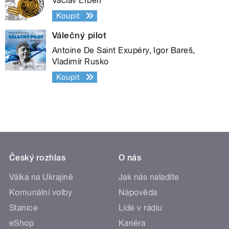
Václav Erben
Koupit
Válečný pilot
Antoine De Saint Exupéry, Igor Bareš,
Vladimír Rusko
Koupit
Český rozhlas
O nás
Válka na Ukrajině
Jak nás naladíte
Komunální volby
Nápověda
Stanice
Lidé v rádiu
eShop
Kariéra