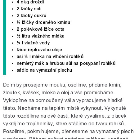
4 dkg droždí
2 lžičky soli
2 lžičky cukru
¼ lžičky drceného kmínu
2 polévkové lžíce octa
½ litru vlažného mléka
¼ l vlažné vody
lžíce řepkového oleje
asi ¼ l mléka na vlhčení rohlíků
nemletý mák a hrubou sůl na posypání rohlíků
sádlo na vymazání plechu
Do mísy prosejeme mouku, osolíme, přidáme kmín,
žloutek, kvásek, mléko a olej a vše promícháme.
Vyklopíme na pomoučený vál a vypracujeme hladké
těsto. Necháme na teplém místě vykynout. Vykynuté
těsto rozdělíme na dvě části, které vyvalíme, z placek
vykrájíme trojúhelníky, které stáčíme do tvaru rohlíků.
Posolíme, pokmínujeme, přeneseme na vymazaný plech