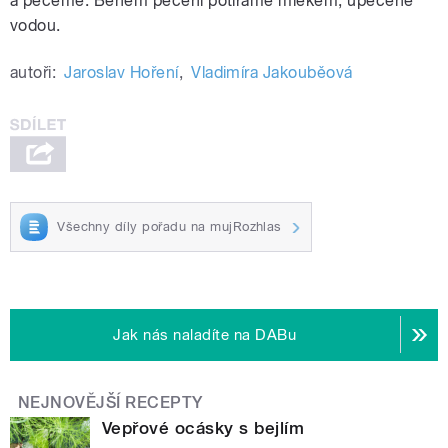
a pečeme. Během pečení potíráme mlékem, upečené
vodou.
autoři:
Jaroslav Hoření
,
Vladimíra Jakouběová
Všechny díly pořadu na mujRozhlas
Jak nás naladíte na DABu
NEJNOVĚJŠÍ RECEPTY
Vepřové ocásky s bejlím