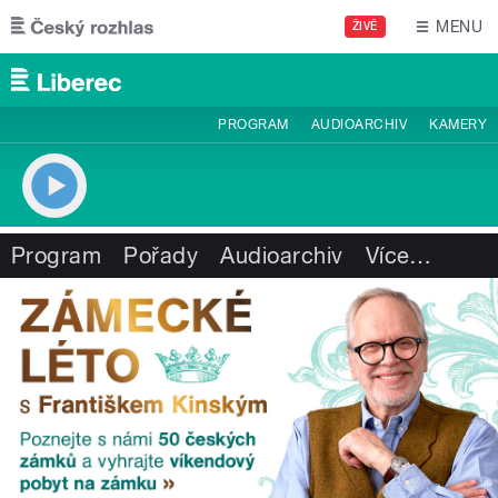
Přejít k hlavnímu obsahu
MENU
ŽIVĚ
PROGRAM
AUDIOARCHIV
KAMERY
Program
Pořady
Audioarchiv
Více
…