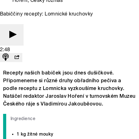
Hoření
, Český rozhlas
Babiččiny recepty: Lomnické kruchovky
2:48
Recepty našich babiček jsou dnes dušičkové.
Připomeneme si různé druhy obřadního pečiva a
podle receptu z Lomnicka vyzkoušíme kruchovky.
Natáčel redaktor Jaroslav Hoření v turnovském Muzeu
Českého ráje s Vladimírou Jakouběovou.
Ingredience
1 kg žitné mouky