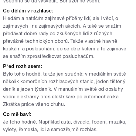
Všechno se dá vysvětlit. Bohužel ne všem.
Co dělám v rozhlase:
Hledám a natáčím zajímavé příběhy lidí, ale i věcí, o
zajímavých i na zajímavých akcích. A také se snažím
předávat dobré rady od zkušených lidí z různých
převážně technických oborů. Takže vlastně hlavně
koukám a poslouchám, co se děje kolem a to zajímavé
se snažím zprostředkovat posluchačům.
Před rozhlasem:
Bylo toho hodně, takže jen stručně: v mediálním světě
několik komerčních rozhlasových stanic, jeden tištěný
deník a jeden týdeník. V manuálním světě od obsluhy
vodní elektrárny přes elektrikáře po automechanika.
Zkrátka práce všeho druhu.
Co mě baví:
Je toho hodně. Například auta, divadlo, focení, muzika,
výlety, řemesla, lidi a samozřejmě rozhlas.