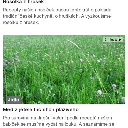
Rosolka z hrušek
Recepty našich babiček budou tentokrát o pokladu
tradiční české kuchyně, o hruškách. A vyzkoušíme
rosolku z hrušek.
2 minuty
Jídlo
Med z jetele lučního i plazivého
Pro surovinu na dnešní vaření podle receptů našich
babiček se musíme vydat na louku. A seznámíme se