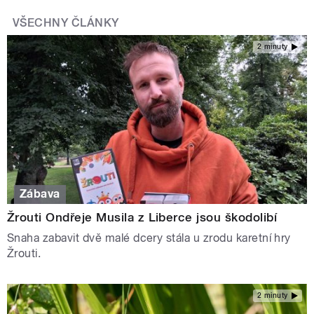
VŠECHNY ČLÁNKY
2 minuty
Zábava
Žrouti Ondřeje Musila z Liberce jsou škodolibí
Snaha zabavit dvě malé dcery stála u zrodu karetní hry
Žrouti.
2 minuty