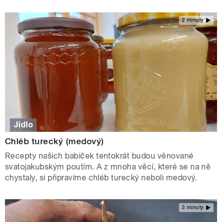
2 minuty
Jídlo
Chléb turecký (medový)
Recepty našich babiček tentokrát budou věnované
svatojakubským poutím. A z mnoha věcí, které se na ně
chystaly, si připravíme chléb turecký neboli medový.
3 minuty