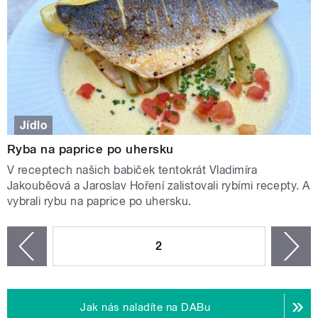
Jídlo
Ryba na paprice po uhersku
V receptech našich babiček tentokrát Vladimíra
Jakouběová a Jaroslav Hoření zalistovali rybími recepty. A
vybrali rybu na paprice po uhersku.
STRÁNKY
2
n
zí
Jak nás naladíte na DABu