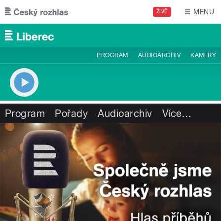
Přejít k hlavnímu obsahu
MENU
ŽIVĚ
PROGRAM
AUDIOARCHIV
KAMERY
Program
Pořady
Audioarchiv
Více
…