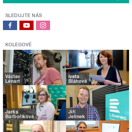
SLEDUJTE NÁS
KOLEGOVÉ
Václav
Iveta
Lénart
Bláhová
Jarka
Jiří
Barboříková
Jelínek