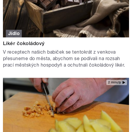
Jídlo
Likér čokoládový
V receptech našich babiček se tentokrát z venkova
přesuneme do města, abychom se podívali na rozsah
prací městských hospodyň a ochutnali čokoládový likér.
2 minuty