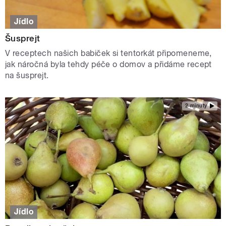
Jídlo
Šusprejt
V receptech našich babiček si tentorkát připomeneme,
jak náročná byla tehdy péče o domov a přidáme recept
na šusprejt.
2 minuty
Jídlo