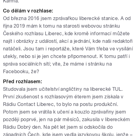
Karma.
Co dělám v rozhlase:
Od března 2016 jsem zprávařkou liberecké stanice. A od
října 2019 mám k tomu na starosti webovou stránku
Českého rozhlasu Liberec, kde kromě informací můžete
najít i obrázky z událostí, akcí a jednání, kde naši redaktoři
natáčeli. Jsou tam i reportáže, které Vám třeba ve vysílání
utekly, nebo si je jen chcete připomenout. K tomu patří i
správa sociálních sítí; víte, že máme i stránku na
Facebooku, že?
Před rozhlasem:
Studovala jsem učitelství angličtiny na liberecké TUL.
První zkušenost s rozhlasovým éterem jsem získala v
Rádiu Contact Liberec, to bylo na postu produkční.
Potom jsem se vrátila k učení a kouzlo zprávařiny jsem
později poprvé, jen na pár měsíců, zakusila v libereckém
Rádiu Dobrý den. Na pět let jsem si odskočila do
západních Čech, kde jsem vedla jazykovou školu, jenže –