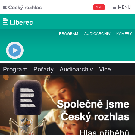
Přejít k hlavnímu obsahu
MENU
ŽIVĚ
PROGRAM
AUDIOARCHIV
KAMERY
Program
Pořady
Audioarchiv
Více
…