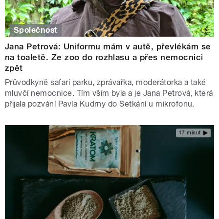
Společnost
Jana Petrová: Uniformu mám v autě, převlékám se
na toaletě. Ze zoo do rozhlasu a přes nemocnici
zpět
Průvodkyně safari parku, zprávařka, moderátorka a také
mluvčí nemocnice. Tím vším byla a je Jana Petrová, která
přijala pozvání Pavla Kudrny do Setkání u mikrofonu.
17 minut