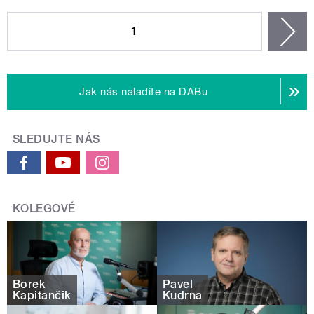
STRÁNKY
1
n
Jak nás naladíte na DABu
SLEDUJTE NÁS
KOLEGOVÉ
Borek
Pavel
Kapitančik
Kudrna