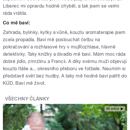
Liberec mi opravdu hodně chyběl, a tak jsem se velmi
ráda vrátila.
Co mě baví:
Zahrada, bylinky, kytky a vůně, kouzlu aromaterapie jsem
zcela propadla. Baví mě poslouchat četbu na
pokračování a rozhlasové hry v mujRozhlase, hlavně
detektivky. Taky knížky a divadlo mě baví. Mám moc ráda
dobré jídlo, zmrzlinu a Francii. A díky svému muži objevuji
kouzlo Itálie a... okresního přeboru ve fotbale. Neumím si
představit svět bez hudby. A taky mě hodně baví patřit do
KÚD. Baví mě život.
VŠECHNY ČLÁNKY
29 minut