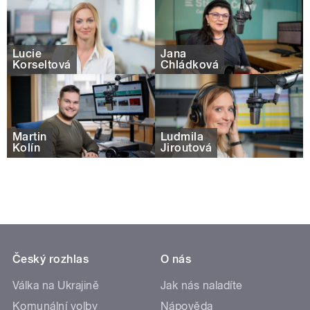
Lucie
Jana
Korseltová
Chládková
Martin
Ludmila
Kolín
Jiroutová
Český rozhlas
O nás
Válka na Ukrajině
Jak nás naladíte
Komunální volby
Nápověda