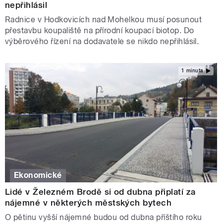
nepřihlásil
Radnice v Hodkovicích nad Mohelkou musí posunout
přestavbu koupaliště na přírodní koupací biotop. Do
výběrového řízení na dodavatele se nikdo nepřihlásil.
1 minuta
Ekonomické
Lidé v Železném Brodě si od dubna připlatí za
nájemné v některých městských bytech
O pětinu vyšší nájemné budou od dubna příštího roku