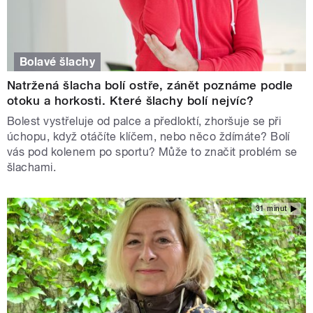
Bolavé šlachy
Natržená šlacha bolí ostře, zánět poznáme podle
otoku a horkosti. Které šlachy bolí nejvíc?
Bolest vystřeluje od palce a předloktí, zhoršuje se při
úchopu, když otáčíte klíčem, nebo něco ždímáte? Bolí
vás pod kolenem po sportu? Může to značit problém se
šlachami.
31 minut