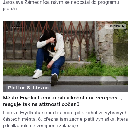
Jaroslava Zámečníka, návrh se nedostal do programu
jednání.
1 minuta
Platí od 8. března
Město Frýdlant omezí pití alkoholu na veřejnosti,
reaguje tak na stížnosti občanů
Lidé ve Frýdlantu nebudou moct pít alkohol ve vybraných
částech města. 8. března tam začne platit vyhláška, která
pití alkoholu na veřejnosti zakazuje.