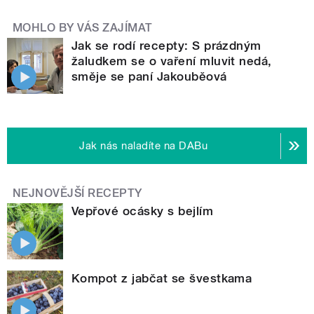
MOHLO BY VÁS ZAJÍMAT
Jak se rodí recepty: S prázdným
žaludkem se o vaření mluvit nedá,
směje se paní Jakouběová
Jak nás naladíte na DABu
NEJNOVĚJŠÍ RECEPTY
Vepřové ocásky s bejlím
Kompot z jabčat se švestkama