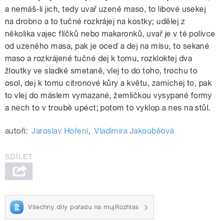
a nemáš-li jich, tedy uvař uzené maso, to libové usekej
na drobno a to tučné rozkrájej na kostky; udělej z
několika vajec flíčků nebo makaronků, uvař je v té polívce
od uzeného masa, pak je oceď a dej na mísu, to sekané
maso a rozkrájené tučné dej k tomu, rozkloktej dva
žloutky ve sladké smetaně, vlej to do toho, trochu to
osol, dej k tomu citronové kůry a květu, zamíchej to, pak
to vlej do máslem vymazané, žemličkou vysypané formy
a nech to v troubě upéct; potom to vyklop a nes na stůl.
autoři:
Jaroslav Hoření
,
Vladimíra Jakouběová
Všechny díly pořadu na mujRozhlas