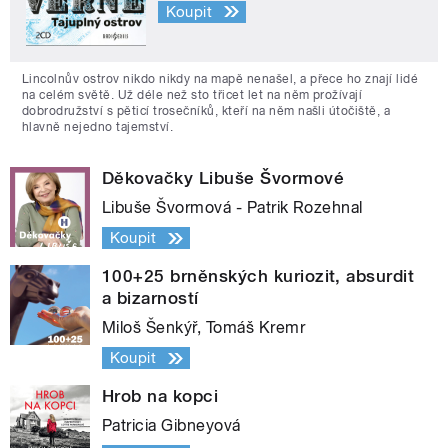
Koupit
Lincolnův ostrov nikdo nikdy na mapě nenašel, a přece ho znají lidé
na celém světě. Už déle než sto třicet let na něm prožívají
dobrodružství s pěticí trosečníků, kteří na něm našli útočiště, a
hlavně nejedno tajemství.
Děkovačky Libuše Švormové
Libuše Švormová - Patrik Rozehnal
Koupit
100+25 brněnských kuriozit, absurdit
a bizarností
Miloš Šenkýř, Tomáš Kremr
Koupit
Hrob na kopci
Patricia Gibneyová