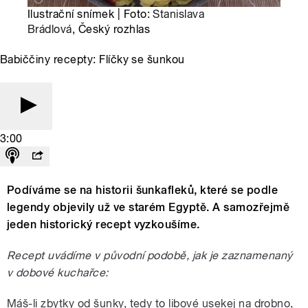
Ilustrační snímek | Foto:
Stanislava
Brádlová
, Český rozhlas
Babiččiny recepty: Flíčky se šunkou
3:00
Podíváme se na historii šunkafleků, které se podle
legendy objevily už ve starém Egyptě. A samozřejmě
jeden historický recept vyzkoušíme.
Recept uvádíme v původní podobě, jak je zaznamenaný
v dobové kuchařce:
Máš-li zbytky od šunky, tedy to libové usekej na drobno,