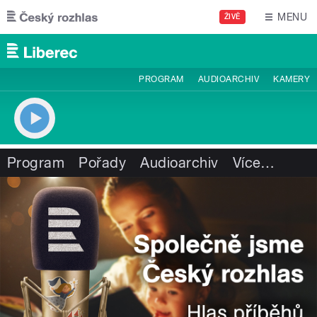
Přejít k hlavnímu obsahu
MENU
ŽIVĚ
PROGRAM
AUDIOARCHIV
KAMERY
Program
Pořady
Audioarchiv
Více
…