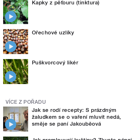
Kapky z pěťouru (tinktura)
Ořechové uzlíky
Puškvorcový likér
VÍCE Z POŘADU
Jak se rodí recepty: S prázdným
žaludkem se o vaření mluvit nedá,
směje se paní Jakouběová