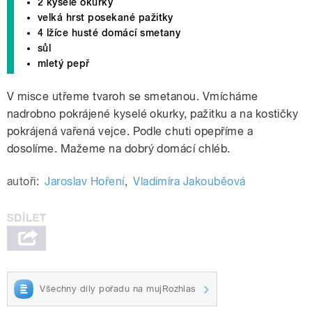
2 kyselé okurky
velká hrst posekané pažitky
4 lžíce husté domácí smetany
sůl
mletý pepř
V misce utřeme tvaroh se smetanou. Vmícháme
nadrobno pokrájené kyselé okurky, pažitku a na kostičky
pokrájená vařená vejce. Podle chuti opepříme a
dosolíme. Mažeme na dobrý domácí chléb.
autoři:
Jaroslav Hoření
,
Vladimíra Jakouběová
Všechny díly pořadu na mujRozhlas