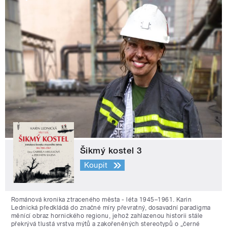
Šikmý kostel 3
Koupit
Románová kronika ztraceného města - léta 1945–1961. Karin
Lednická předkládá do značné míry převratný, dosavadní paradigma
měnící obraz hornického regionu, jehož zahlazenou historii stále
překrývá tlustá vrstva mýtů a zakořeněných stereotypů o „černé