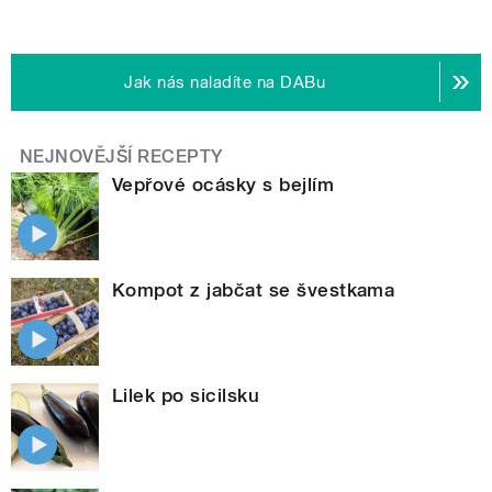
Jak nás naladíte na DABu
NEJNOVĚJŠÍ RECEPTY
Vepřové ocásky s bejlím
Kompot z jabčat se švestkama
Lilek po sicilsku