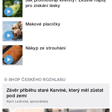
Jak promlouvají květiny? Zkuste nápoj
pro získání lásky
Makové placičky
Nákyp ze strouhání
E-SHOP ČESKÉHO ROZHLASU
Závěr příběhu staré Karviné, který měl zůstat
pod zemí
Karin Lednická, spisovatelka