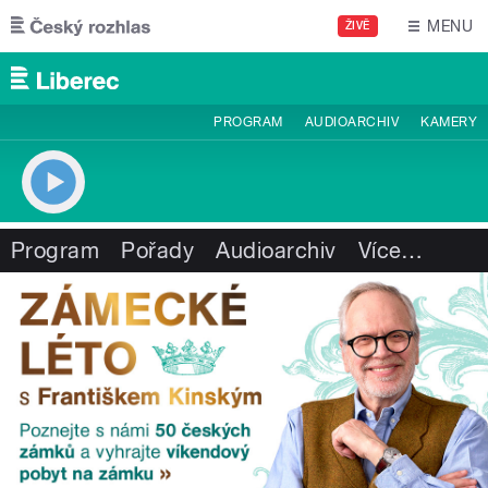
Přejít k hlavnímu obsahu
MENU
ŽIVĚ
PROGRAM
AUDIOARCHIV
KAMERY
Program
Pořady
Audioarchiv
Více
…