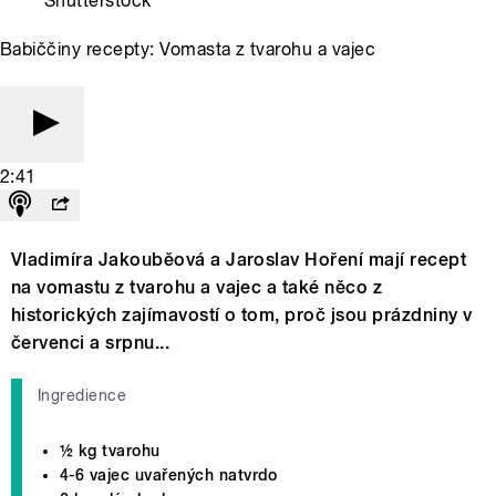
Shutterstock
Babiččiny recepty: Vomasta z tvarohu a vajec
2:41
Vladimíra Jakouběová a Jaroslav Hoření mají recept
na vomastu z tvarohu a vajec a také něco z
historických zajímavostí o tom, proč jsou prázdniny v
červenci a srpnu...
Ingredience
½ kg tvarohu
4-6 vajec uvařených natvrdo