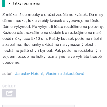
lístky rozmarýnu
Z mléka, lžíce mouky a droždí zaděláme kvásek. Do mísy
dáme mouku, tuk a vzešlý kvásek a vypravujeme těsto.
Dáme vykynout. Po vykynutí těsto rozdělíme na poloviny.
Každou část rozválíme na obdélník a rozkrájíme na malé
obdélníčky, cca 5x10 cm. Každý kousek potřeme náplní
a zabalíme. Bochánky skládáme na vymazaný plech,
necháme ještě chvíli kynout. Pak potřeme rozšlehaným
vejcem, ozdobíme lístky rozmarýnu, a ve vyhřáté troubě
upečeme.
autoři:
Jaroslav Hoření
,
Vladimíra Jakouběová