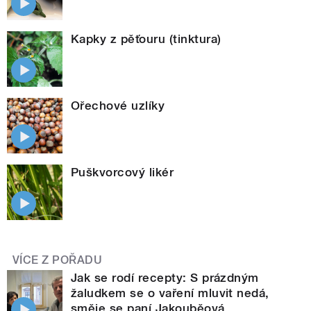
Kapky z pěťouru (tinktura)
Ořechové uzlíky
Puškvorcový likér
VÍCE Z POŘADU
Jak se rodí recepty: S prázdným
žaludkem se o vaření mluvit nedá,
směje se paní Jakouběová