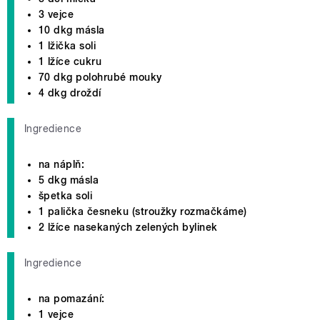
3 vejce
10 dkg másla
1 lžička soli
1 lžíce cukru
70 dkg polohrubé mouky
4 dkg droždí
Ingredience
na náplň:
5 dkg másla
špetka soli
1 palička česneku (stroužky rozmačkáme)
2 lžíce nasekaných zelených bylinek
Ingredience
na pomazání:
1 vejce