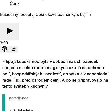
Čuřík
Babiččiny recepty: Česnekové bochánky s bejlím
3:00
Filipojakubská noc byla v dobách našich babiček
spojena s celou řadou magických úkonů na ochranu
polí, hospodářských usedlostí, dobytka a v neposlední
řadě i lidí před čarodějnicemi. A co se připravovalo na
tento svátek v kuchyni?
Ingredience
3 dcl mléka