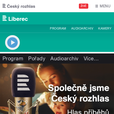
Přejít k hlavnímu obsahu
MENU
ŽIVĚ
PROGRAM
AUDIOARCHIV
KAMERY
Program
Pořady
Audioarchiv
Více
…