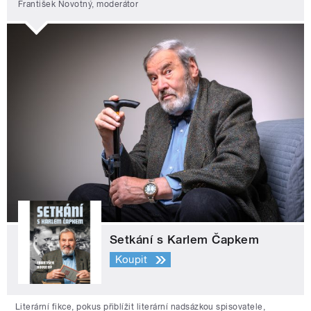
František Novotný, moderátor
Setkání s Karlem Čapkem
Koupit
Literární fikce, pokus přiblížit literární nadsázkou spisovatele,