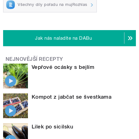
Všechny díly pořadu na mujRozhlas
Jak nás naladíte na DABu
NEJNOVĚJŠÍ RECEPTY
Vepřové ocásky s bejlím
Kompot z jabčat se švestkama
Lilek po sicilsku