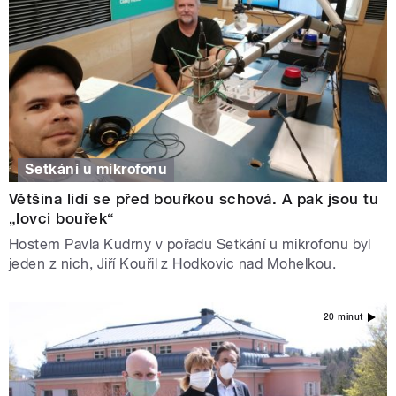
Setkání u mikrofonu
Většina lidí se před bouřkou schová. A pak jsou tu
„lovci bouřek“
Hostem Pavla Kudrny v pořadu Setkání u mikrofonu byl
jeden z nich, Jiří Kouřil z Hodkovic nad Mohelkou.
20 minut