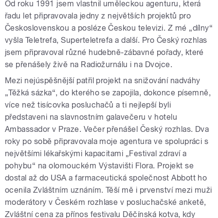
Od roku 1991 jsem vlastnil uměleckou agenturu, která
řadu let připravovala jedny z největších projektů pro
Československou a posléze Českou televizi. Z mé „dílny“
vyšla Teletrefa, Superteletrefa a další. Pro Český rozhlas
jsem připravoval různé hudebně-zábavné pořady, které
se přenášely živě na Radiožurnálu i na Dvojce.
Mezi nejúspěšnější patřil projekt na snižování nadváhy
„Těžká sázka“, do kterého se zapojila, dokonce písemně,
více než tisícovka posluchačů a ti nejlepší byli
představeni na slavnostním galavečeru v hotelu
Ambassador v Praze. Večer přenášel Český rozhlas. Dva
roky po sobě připravovala moje agentura ve spolupráci s
největšími lékařskými kapacitami „Festival zdraví a
pohybu“ na olomouckém Výstavišti Flora. Projekt se
dostal až do USA a farmaceutická společnost Abbott ho
ocenila Zvláštním uznáním. Těší mě i prvenství mezi muži
moderátory v Českém rozhlase v posluchačské anketě,
Zvláštní cena za přínos festivalu Děčínská kotva, kdy