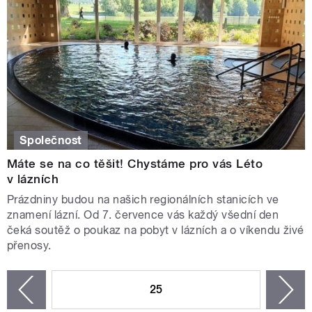
Společnost
Máte se na co těšit! Chystáme pro vás Léto
v lázních
Prázdniny budou na našich regionálních stanicích ve
znamení lázní. Od 7. července vás každý všední den
čeká soutěž o poukaz na pobyt v lázních a o víkendu živé
přenosy.
STRÁNKY
25
n
zí