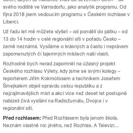
svého rodiště ve Varnsdorfu, jako analytik programu. Od
října 2018 jsem vedoucím programu v Českém rozhlase v
Liberci.
Už řadu let mě můžete slyšet – od pondělí do pátku – od
13 do 14 hodin v celé regionální síti v pořadu Česko –
země neznámá. Vysíláme o krásných a často i neprávem
zapomenutých či tajemných místech naší vlasti.
Rozhodně bych nerad zapomněl na úžasný projekt
Českého rozhlasu Výlety, kdy jsme se svými kolegy –
reportérem Jiřím Kokmotosem a technikem Josefem
Šmejkalem objeli opravdu celou republiku a z
nejzajímavějších míst a akcí více než deset let postupně
nabízeli živá vysílání na Radiožurnálu, Dvojce i v
regionální síti.
Před rozhlasem:
Před Rozhlasem byla jenom škola.
Neznám vlastně nic jiného, než Rozhlas. A Televizi…