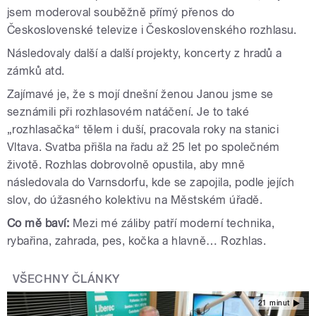
jsem moderoval souběžně přímý přenos do
Československé televize i Československého rozhlasu.
Následovaly další a další projekty, koncerty z hradů a
zámků atd.
Zajímavé je, že s mojí dnešní ženou Janou jsme se
seznámili při rozhlasovém natáčení. Je to také
„rozhlasačka“ tělem i duší, pracovala roky na stanici
Vltava. Svatba přišla na řadu až 25 let po společném
životě. Rozhlas dobrovolně opustila, aby mně
následovala do Varnsdorfu
, kde se zapojila, podle jejích
slov, do úžasného kolektivu na Městském úřadě.
Co mě baví:
Mezi mé záliby patří moderní technika,
rybařina, zahrada, pes, kočka a hlavně… Rozhlas.
VŠECHNY ČLÁNKY
21 minut