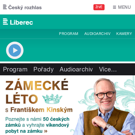
Přejít k hlavnímu obsahu
MENU
ŽIVĚ
PROGRAM
AUDIOARCHIV
KAMERY
Program
Pořady
Audioarchiv
Více
…