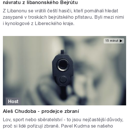
návratu z libanonského Bejrútu
Z Libanonu se vrátili čeští hasiči, kteří pomáhali hledat
zasypané v troskách bejrútského přístavu. Byli mezi nimi
i kynologové z Libereckého kraje.
15 minut
Host
Aleš Chudoba - prodejce zbraní
Lov, sport nebo sběratelství - to jsou nejčastější důvody,
proč si lidé pořizují zbraně. Pavel Kudrna se našeho