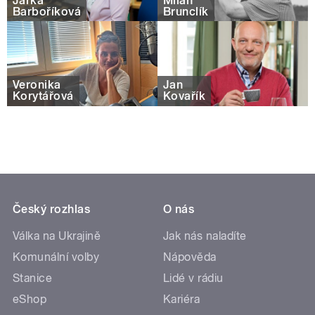
Jarka
Milan
Barboříková
Brunclík
Veronika
Jan
Korytářová
Kovařík
Český rozhlas
O nás
Válka na Ukrajině
Jak nás naladíte
Komunální volby
Nápověda
Stanice
Lidé v rádiu
eShop
Kariéra