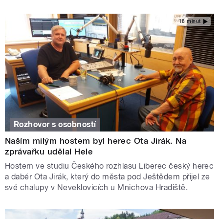
18 minut
Rozhovor s osobností
Naším milým hostem byl herec Ota Jirák. Na
zprávařku udělal Hele
Hostem ve studiu Českého rozhlasu Liberec český herec
a dabér Ota Jirák, který do města pod Ještědem přijel ze
své chalupy v Neveklovicích u Mnichova Hradiště.