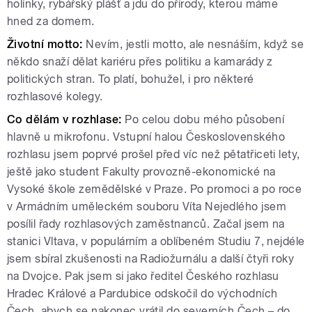
holínky, rybářský plášť a jdu do přírody, kterou máme
hned za domem.
Životní motto:
Nevím, jestli motto, ale nesnáším, když se
někdo snaží dělat kariéru přes politiku a kamarády z
politických stran. To platí, bohužel, i pro některé
rozhlasové kolegy.
Co dělám v rozhlase:
Po celou dobu mého působení
hlavně u mikrofonu. Vstupní halou Československého
rozhlasu jsem poprvé prošel před víc než pětatřiceti lety,
ještě jako student Fakulty provozně-ekonomické na
Vysoké škole zemědělské v Praze. Po promoci a po roce
v Armádním uměleckém souboru Víta Nejedlého jsem
posílil řady rozhlasových zaměstnanců. Začal jsem na
stanici Vltava, v populárním a oblíbeném Studiu 7, nejdéle
jsem sbíral zkušenosti na Radiožurnálu a další čtyři roky
na Dvojce. Pak jsem si jako ředitel Českého rozhlasu
Hradec Králové a Pardubice odskočil do východních
Čech, abych se nakonec vrátil do severních Čech – do