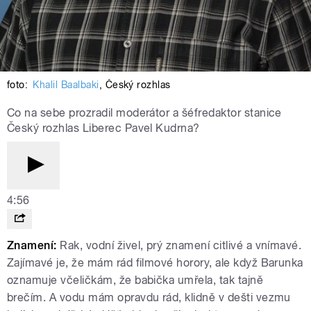
foto:
Khalil Baalbaki
,
Český rozhlas
Co na sebe prozradil moderátor a šéfredaktor stanice
Český rozhlas Liberec Pavel Kudrna?
4:56
Znamení:
Rak, vodní živel, prý znamení citlivé a vnímavé.
Zajímavé je, že mám rád filmové horory, ale když Barunka
oznamuje včeličkám, že babička umřela, tak tajně
brečím. A vodu mám opravdu rád, klidně v dešti vezmu