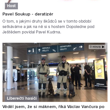
Host
Pavel Soukup - deratizér
O tom, s jakými druhy škůdců se v tomto období
setkáváme a jak na ně si s hostem Dopoledne pod
Ještědem povídal Pavel Kudrna.
3 minuty
Liberečtí hasiči
Věděl jsem, že si máknem, říká Václav Vančura po