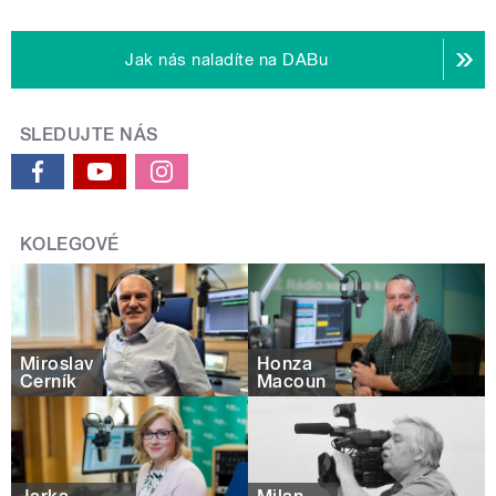
Jak nás naladíte na DABu
SLEDUJTE NÁS
KOLEGOVÉ
Miroslav
Honza
Černík
Macoun