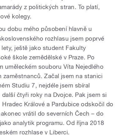
amarády z politických stran. To platí,
sové kolegy.
ou dobu mého působení hlavně u
skoslovenského rozhlasu jsem poprvé
 lety, ještě jako student Fakulty
oké škole zemědělské v Praze. Po
ím uměleckém souboru Víta Nejedlého
ch zaměstnanců. Začal jsem na stanici
ném Studiu 7, nejdéle jsem sbíral
další čtyři roky na Dvojce. Pak jsem si
u Hradec Králové a Pardubice odskočil do
akonec vrátil do severních Čech – do
 jako analytik programu. Od října 2018
ském rozhlase v Liberci.