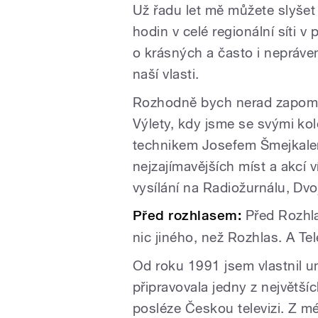
Už řadu let mě můžete slyšet
hodin v celé regionální síti
o krásných a často i nepráv
naší vlasti.
Rozhodně bych nerad zapomn
Výlety, kdy jsme se svými k
technikem Josefem Šmejkalem
nejzajímavějších míst a akcí v
vysílání na Radiožurnálu, Dvojc
Před rozhlasem:
Před Rozhl
nic jiného, než Rozhlas. A Te
Od roku 1991 jsem vlastnil u
připravovala jedny z největš
posléze Českou televizi. Z mé 