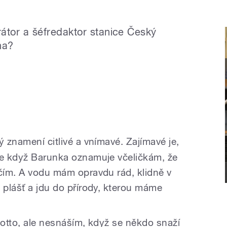
átor a šéfredaktor stanice Český
na?
ý znamení citlivé a vnímavé. Zajímavé je,
le když Barunka oznamuje včeličkám, že
ečím. A vodu mám opravdu rád, klidně v
 plášť a jdu do přírody, kterou máme
motto, ale nesnáším, když se někdo snaží