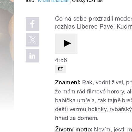
foto:
Khalil Baalbaki
,
Český rozhlas
Co na sebe prozradil moder
rozhlas Liberec Pavel Kudr
4:56
Znamení:
Rak, vodní živel, pr
že mám rád filmové horory, a
babička umřela, tak tajně br
dešti vezmu holínky, rybářský
hned za domem.
Životní motto:
Nevím, jestli 