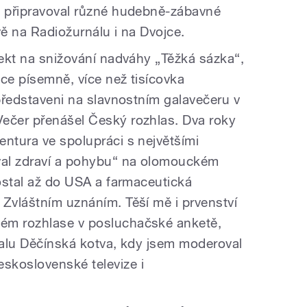
m připravoval různé hudebně-zábavné
vě na Radiožurnálu i na Dvojce.
jekt na snižování nadváhy „Těžká sázka“,
ce písemně, více než tisícovka
 představeni na slavnostním galavečeru v
ečer přenášel Český rozhlas. Dva roky
entura ve spolupráci s největšími
ival zdraví a pohybu“ na olomouckém
dostal až do USA a farmaceutická
 Zvláštním uznáním. Těší mě i prvenství
ém rozhlase v posluchačské anketě,
ivalu Děčínská kotva, kdy jsem moderoval
skoslovenské televize i