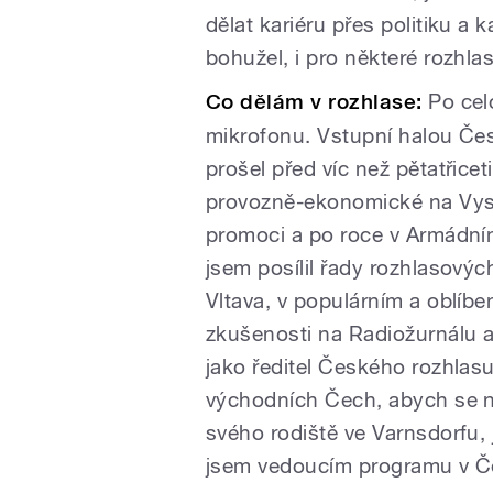
dělat kariéru přes politiku a k
bohužel, i pro některé rozhla
Co dělám v rozhlase:
Po cel
mikrofonu. Vstupní halou Če
prošel před víc než pětatřiceti
provozně-ekonomické na Vys
promoci a po roce v Armádn
jsem posílil řady rozhlasový
Vltava, v populárním a oblíbe
zkušenosti na Radiožurnálu a 
jako ředitel Českého rozhlas
východních Čech, abych se n
svého rodiště ve Varnsdorfu,
jsem vedoucím programu v Če