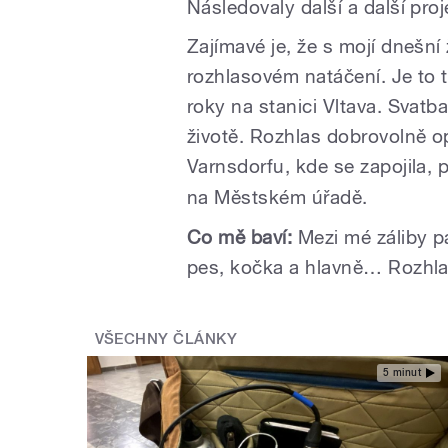
Následovaly další a další pro
Zajímavé je, že s mojí dnešní
rozhlasovém natáčení. Je to t
roky na stanici Vltava. Svatb
životě. Rozhlas dobrovolně o
Varnsdorfu
, kde se zapojila, 
na Městském úřadě.
Co mě baví:
Mezi mé záliby pa
pes, kočka a hlavně… Rozhla
VŠECHNY ČLÁNKY
5 minut