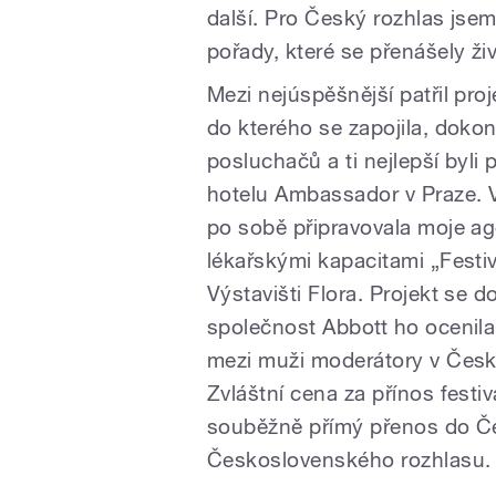
další. Pro Český rozhlas jse
pořady, které se přenášely ži
Mezi nejúspěšnější patřil pro
do kterého se zapojila, dokon
posluchačů a ti nejlepší byli
hotelu Ambassador v Praze. V
po sobě připravovala moje ag
lékařskými kapacitami „Fest
Výstavišti Flora. Projekt se 
společnost Abbott ho ocenila
mezi muži moderátory v Česk
Zvláštní cena za přínos fest
souběžně přímý přenos do Če
Československého rozhlasu.