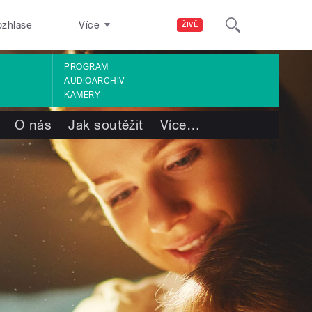
ozhlase
Více
ŽIVĚ
PROGRAM
AUDIOARCHIV
KAMERY
O nás
Jak soutěžit
Více
…