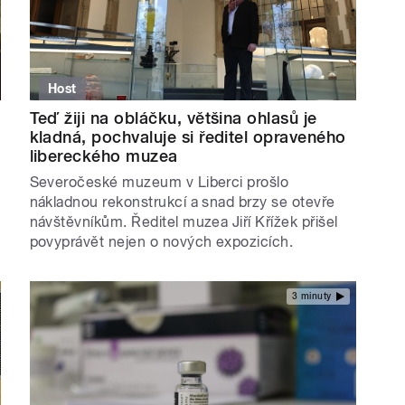
Host
Teď žiji na obláčku, většina ohlasů je
kladná, pochvaluje si ředitel opraveného
libereckého muzea
Severočeské muzeum v Liberci prošlo
nákladnou rekonstrukcí a snad brzy se otevře
návštěvníkům. Ředitel muzea Jiří Křížek přišel
povyprávět nejen o nových expozicích.
3 minuty