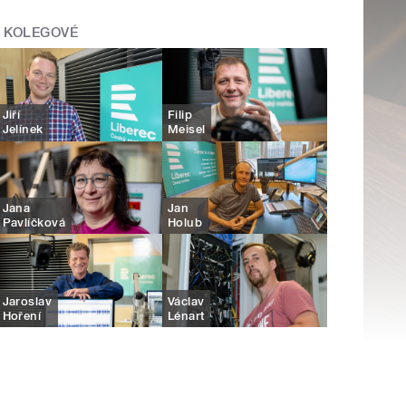
KOLEGOVÉ
Jiří
Filip
Jelínek
Meisel
Jana
Jan
Pavlíčková
Holub
Jaroslav
Václav
Hoření
Lénart