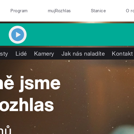
Program
mujRozhlas
Stanice
O r
isty
Lidé
Kamery
Jak nás naladíte
Kontakt