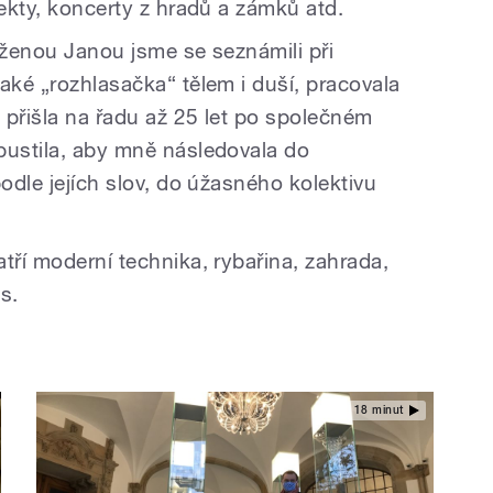
jekty, koncerty z hradů a zámků atd.
 ženou Janou jsme se seznámili při
aké „rozhlasačka“ tělem i duší, pracovala
a přišla na řadu až 25 let po společném
pustila, aby mně následovala do
podle jejích slov, do úžasného kolektivu
tří moderní technika, rybařina, zahrada,
s.
18 minut