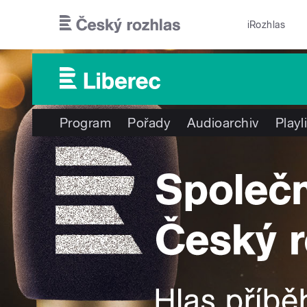
Přejít k hlavnímu obsahu
iRozhlas
Program
Pořady
Audioarchiv
Playl