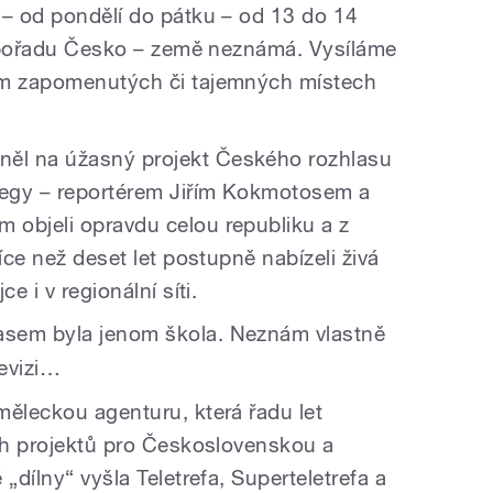
 – od pondělí do pátku – od 13 do 14
 v pořadu Česko – země neznámá. Vysíláme
em zapomenutých či tajemných místech
ěl na úžasný projekt Českého rozhlasu
olegy – reportérem Jiřím Kokmotosem a
 objeli opravdu celou republiku a z
íce než deset let postupně nabízeli živá
e i v regionální síti.
asem byla jenom škola. Neznám vlastně
levizi…
měleckou agenturu, která řadu let
ích projektů pro Československou a
„dílny“ vyšla Teletrefa, Superteletrefa a