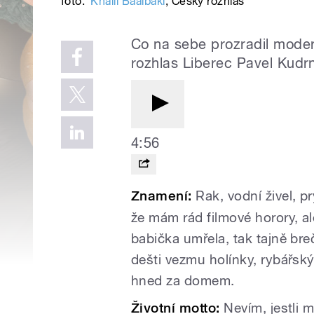
foto:
Khalil Baalbaki
,
Český rozhlas
Co na sebe prozradil moder
rozhlas Liberec Pavel Kudr
4:56
Znamení:
Rak, vodní živel, pr
že mám rád filmové horory, a
babička umřela, tak tajně br
dešti vezmu holínky, rybářský
hned za domem.
Životní motto:
Nevím, jestli 