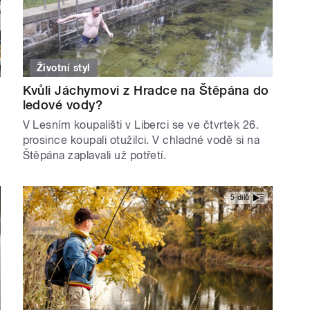
Životní styl
Kvůli Jáchymovi z Hradce na Štěpána do
ledové vody?
V Lesním koupališti v Liberci se ve čtvrtek 26.
prosince koupali otužilci. V chladné vodě si na
Štěpána zaplavali už potřetí.
5 dílů