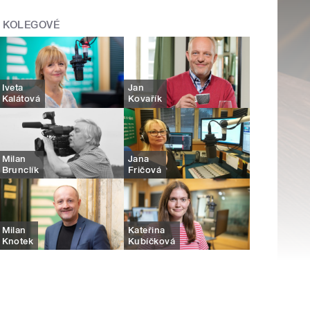
KOLEGOVÉ
Iveta
Jan
Kalátová
Kovařík
Milan
Jana
Brunclík
Fričová
Milan
Kateřina
Knotek
Kubíčková