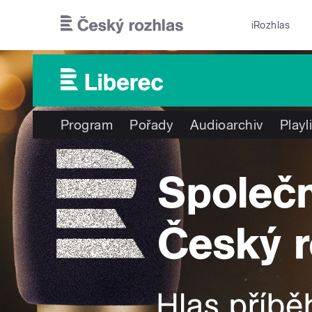
Přejít k hlavnímu obsahu
iRozhlas
Program
Pořady
Audioarchiv
Playl