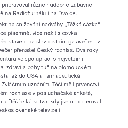
m připravoval různé hudebně-zábavné
vě na Radiožurnálu i na Dvojce.
jekt na snižování nadváhy „Těžká sázka“,
ce písemně, více než tisícovka
 představeni na slavnostním galavečeru v
ečer přenášel Český rozhlas. Dva roky
entura ve spolupráci s největšími
ival zdraví a pohybu“ na olomouckém
dostal až do USA a farmaceutická
 Zvláštním uznáním. Těší mě i prvenství
ém rozhlase v posluchačské anketě,
ivalu Děčínská kotva, kdy jsem moderoval
skoslovenské televize i