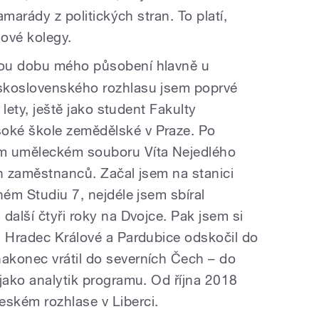
amarády z politických stran. To platí,
sové kolegy.
ou dobu mého působení hlavně u
skoslovenského rozhlasu jsem poprvé
 lety, ještě jako student Fakulty
oké škole zemědělské v Praze. Po
ím uměleckém souboru Víta Nejedlého
ch zaměstnanců. Začal jsem na stanici
ném Studiu 7, nejdéle jsem sbíral
další čtyři roky na Dvojce. Pak jsem si
u Hradec Králové a Pardubice odskočil do
akonec vrátil do severních Čech – do
 jako analytik programu. Od října 2018
ském rozhlase v Liberci.