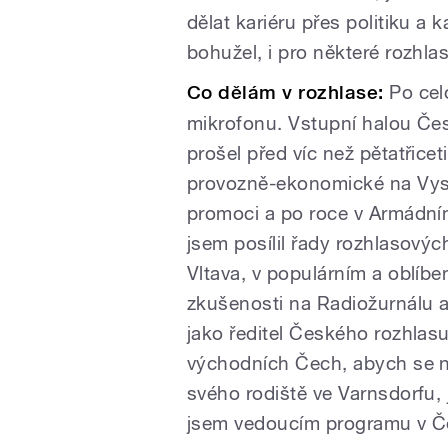
dělat kariéru přes politiku a k
bohužel, i pro některé rozhla
Co dělám v rozhlase:
Po cel
mikrofonu. Vstupní halou Če
prošel před víc než pětatřiceti
provozně-ekonomické na Vys
promoci a po roce v Armádn
jsem posílil řady rozhlasový
Vltava, v populárním a oblíbe
zkušenosti na Radiožurnálu a 
jako ředitel Českého rozhlas
východních Čech, abych se n
svého rodiště ve Varnsdorfu,
jsem vedoucím programu v Če