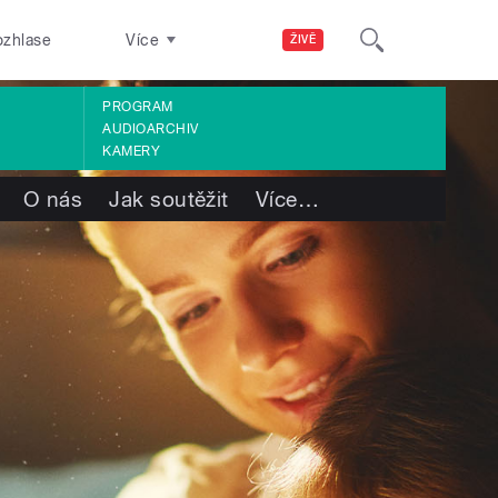
ozhlase
Více
ŽIVĚ
PROGRAM
AUDIOARCHIV
KAMERY
O nás
Jak soutěžit
Více
…