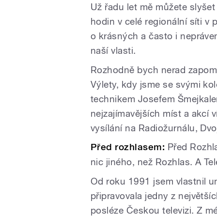
Už řadu let mě můžete slyšet
hodin v celé regionální síti
o krásných a často i nepráv
naší vlasti.
Rozhodně bych nerad zapomn
Výlety, kdy jsme se svými k
technikem Josefem Šmejkalem
nejzajímavějších míst a akcí v
vysílání na Radiožurnálu, Dvojc
Před rozhlasem:
Před Rozhl
nic jiného, než Rozhlas. A Te
Od roku 1991 jsem vlastnil u
připravovala jedny z největš
posléze Českou televizi. Z mé 