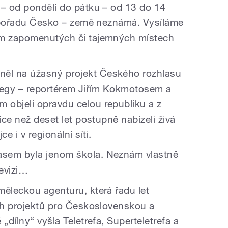
 – od pondělí do pátku – od 13 do 14
 v pořadu Česko – země neznámá. Vysíláme
em zapomenutých či tajemných místech
ěl na úžasný projekt Českého rozhlasu
olegy – reportérem Jiřím Kokmotosem a
 objeli opravdu celou republiku a z
íce než deset let postupně nabízeli živá
e i v regionální síti.
asem byla jenom škola. Neznám vlastně
levizi…
měleckou agenturu, která řadu let
ích projektů pro Československou a
„dílny“ vyšla Teletrefa, Superteletrefa a