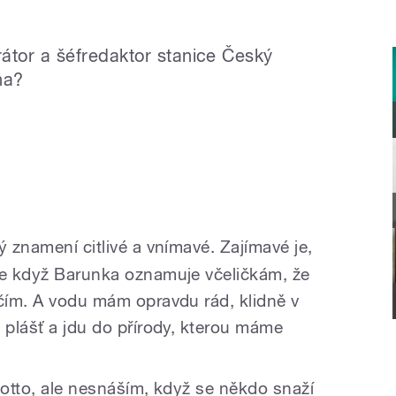
átor a šéfredaktor stanice Český
na?
ý znamení citlivé a vnímavé. Zajímavé je,
le když Barunka oznamuje včeličkám, že
ečím. A vodu mám opravdu rád, klidně v
 plášť a jdu do přírody, kterou máme
motto, ale nesnáším, když se někdo snaží