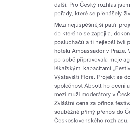
další. Pro Český rozhlas jse
pořady, které se přenášely ži
Mezi nejúspěšnější patřil pro
do kterého se zapojila, dokon
posluchačů a ti nejlepší byli
hotelu Ambassador v Praze. V
po sobě připravovala moje ag
lékařskými kapacitami „Fest
Výstavišti Flora. Projekt se 
společnost Abbott ho ocenila
mezi muži moderátory v Česk
Zvláštní cena za přínos fest
souběžně přímý přenos do Če
Československého rozhlasu.