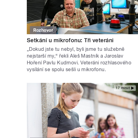
Rozhovor
Setkání u mikrofonu: Tři veteráni
„Dokud jste tu nebyl, byli jsme tu služebně
nejstarší my,“ řekli Aleš Mastník a Jaroslav
Hoření Pavlu Kudrnovi. Veteráni rozhlasového
vysílání se spolu sešli u mikrofonu.
17 minut