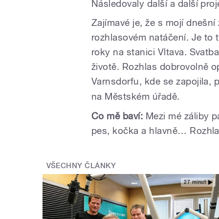
Následovaly další a další pro
Zajímavé je, že s mojí dnešní
rozhlasovém natáčení. Je to t
roky na stanici Vltava. Svatb
životě. Rozhlas dobrovolně o
Varnsdorfu
, kde se zapojila, 
na Městském úřadě.
Co mě baví:
Mezi mé záliby pa
pes, kočka a hlavně… Rozhla
VŠECHNY ČLÁNKY
27 minut