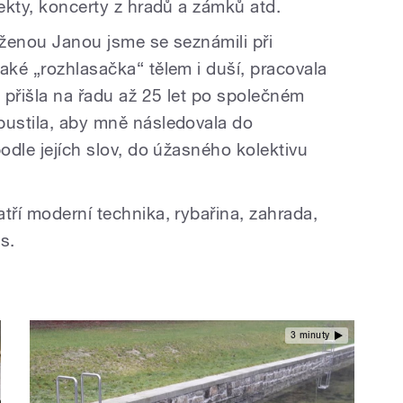
jekty, koncerty z hradů a zámků atd.
 ženou Janou jsme se seznámili při
aké „rozhlasačka“ tělem i duší, pracovala
a přišla na řadu až 25 let po společném
pustila, aby mně následovala do
podle jejích slov, do úžasného kolektivu
tří moderní technika, rybařina, zahrada,
s.
3 minuty