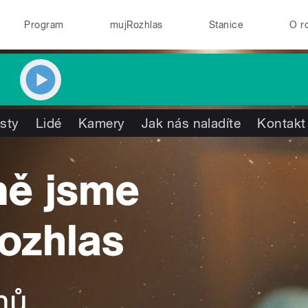
Program
mujRozhlas
Stanice
O r
isty
Lidé
Kamery
Jak nás naladíte
Kontakt