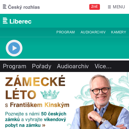
Přejít k hlavnímu obsahu
MENU
ŽIVĚ
PROGRAM
AUDIOARCHIV
KAMERY
Program
Pořady
Audioarchiv
Více
…