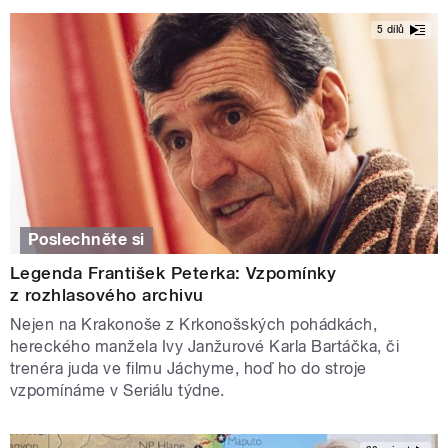
5 dílů
Poslechněte si
Legenda František Peterka: Vzpomínky
z rozhlasového archivu
Nejen na Krakonoše z Krkonošských pohádkách,
hereckého manžela Ivy Janžurové Karla Bartáčka, či
trenéra juda ve filmu Jáchyme, hoď ho do stroje
vzpomínáme v Seriálu týdne.