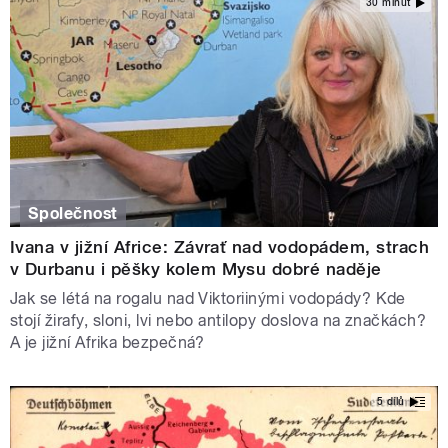
30 minut
Společnost
Ivana v jižní Africe: Závrať nad vodopádem, strach
v Durbanu i pěšky kolem Mysu dobré naděje
Jak se létá na rogalu nad Viktoriinými vodopády? Kde
stojí žirafy, sloni, lvi nebo antilopy doslova na značkách?
A je jižní Afrika bezpečná?
5 dílů