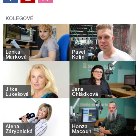
KOLEGOVÉ
Lenka
Pavel
Marková
Kolín
Jitka
Jana
Lukešová
Chládková
Alena
Honza
Zárybnická
Macoun