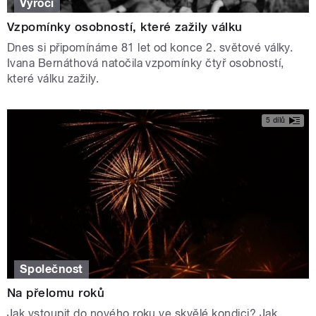
Výročí
Vzpomínky osobností, které zažily válku
Dnes si připomínáme 81 let od konce 2. světové války.
Ivana Bernáthová natočila vzpomínky čtyř osobností,
které válku zažily.
5 dílů
Společnost
Na přelomu roků
Jak vstoupit do nového roku ve skvělé kondici? Jak