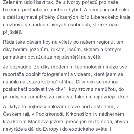
Zeleném údolí baví tak, že u tvorby pořadů pro naše
báječné posluchače nechci chybět. A chci přinášet další
a další zajímavé příběhy úžasných lidí z Libereckého kraje
i rozhovory s řadou slavných osobností, které k nám
přijíždějí.
Ráda také dávám tipy na výlety po našem regionu, ten
díky horám, jezerům, řekám, lesům, skalám a četným
památkám považuji za nejkrásnější na světě.
Je bezvadné, že díky moderním technologiím můžu své
reportáže doplnit fotografiemi a videem, které jsem se
naučila na „stará kolena“ stříhat. Díky nim se mohou
posluchači podívat i ve chvíli, kdy zrovna nemůžou, do
přírody, na památky, za zvířaty a také na nejrůznější akce.
A i když to nejhezčí nalézám právě pod Ještědem, v
Českém ráji, v Podkrkonoší, Krkonoších i v nádherném
kraji kolem Máchova jezera, přece jen mi to nedá, abych
nevyrážela dál do Evropy i do exotického světa. I