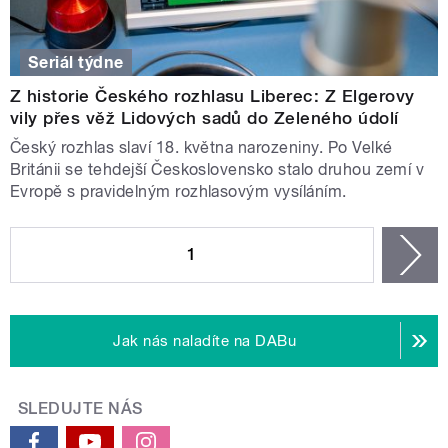
Seriál týdne
Z historie Českého rozhlasu Liberec: Z Elgerovy
vily přes věž Lidových sadů do Zeleného údolí
Český rozhlas slaví 18. května narozeniny. Po Velké
Británii se tehdejší Československo stalo druhou zemí v
Evropě s pravidelným rozhlasovým vysíláním.
STRÁNKY
1
n
Jak nás naladíte na DABu
SLEDUJTE NÁS