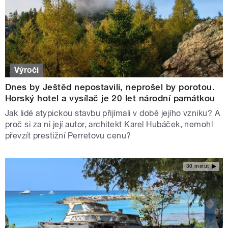
Výročí
Dnes by Ještěd nepostavili, neprošel by porotou.
Horský hotel a vysílač je 20 let národní památkou
Jak lidé atypickou stavbu přijímali v době jejího vzniku? A
proč si za ni její autor, architekt Karel Hubáček, nemohl
převzít prestižní Perretovu cenu?
30 minut