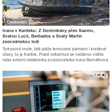
Cestování
Ivana v Karibiku: Z Dominikány přes Saomu,
Svatou Lucii, Barbados a Svatý Martin
zaoceánskou lodí
Tyrkysové moře, bílé pláže lemované palmami i korálové
útesy, to je Karibik. Právě odtamtud se nedávno vrátila
naše externí redaktorka a cestovatelka Ivana Bernáthová.
5 dílů