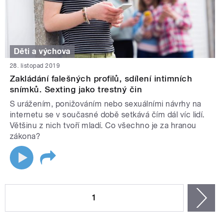
Děti a výchova
28. listopad 2019
Zakládání falešných profilů, sdílení intimních
snímků. Sexting jako trestný čin
S urážením, ponižováním nebo sexuálními návrhy na
internetu se v současné době setkává čím dál víc lidí.
Většinu z nich tvoří mladí. Co všechno je za hranou
zákona?
STRÁNKY
1
n