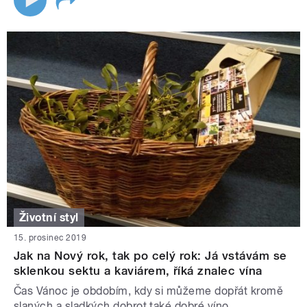
Životní styl
15. prosinec 2019
Jak na Nový rok, tak po celý rok: Já vstávám se
sklenkou sektu a kaviárem, říká znalec vína
Čas Vánoc je obdobím, kdy si můžeme dopřát kromě
slaných a sladkých dobrot také dobré víno.