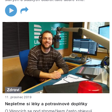
Zdraví
11. prosinec 2019
Nepleťme si léky a potravinové doplňky
O Vánocích se pod stromečkem často objevují