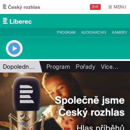
Přejít k hlavnímu obsahu
MENU
ŽIVĚ
PROGRAM
AUDIOARCHIV
KAMERY
Dopoledne pod Ještědem
Program
Pořady
Více
…