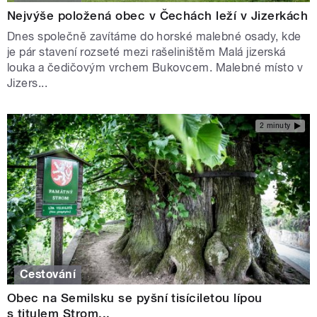
Nejvýše položená obec v Čechách leží v Jizerkách
Dnes společně zavítáme do horské malebné osady, kde
je pár stavení rozseté mezi rašeliništěm Malá jizerská
louka a čedičovým vrchem Bukovcem. Malebné místo v
Jizers...
2 minuty
Cestování
Obec na Semilsku se pyšní tisíciletou lípou
s titulem Strom...