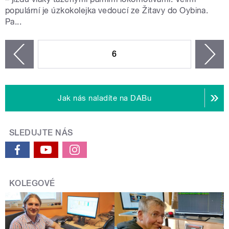
populární je úzkokolejka vedoucí ze Žitavy do Oybina.
Pa...
STRÁNKY
6
n
zí
Jak nás naladíte na DABu
SLEDUJTE NÁS
KOLEGOVÉ