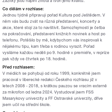
Zážitky jsou náplní života a tvoří jeho kvalitu.
Co dělám v rozhlase:
Jednou týdně připravuji pořad Kultura pod Ještědem. V
něm vás budu zvát na různá představení, koncerty a
akce, které stojí za to navštívit. Samozřejmostí je četba
na pokračování, představení knižních novinek a host po
telefonu. Potěšilo by mě, kdybychom vás inspirovali k
nějakému tipu, kam třeba s rodinou vyrazit. Pořad
vysíláme každou neděli po 9. hodině v premiéře, v repríze
pak vždy ve čtvrtek po 18. hodině.
Před rozhlasem:
V médiích se pohybuji od roku 1999, konkrétně jsem
pracoval v liberecké redakci Českého rozhlasu již v
letech 2008 - 2018, s krátkou pauzou se vracím externě
za mikrofon od ledna 2024. Vystudoval jsem FSS
Masarykovy univerzity a FF Ostravské univerzity, dříve
jsem učil na střední škole
.