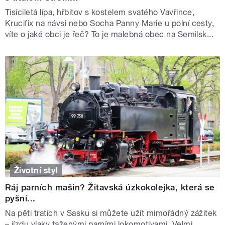
Tisíciletá lípa, hřbitov s kostelem svatého Vavřince,
Krucifix na návsi nebo Socha Panny Marie u polní cesty,
víte o jaké obci je řeč? To je malebná obec na Semilsk...
Životní styl
Ráj parních mašin? Žitavská úzkokolejka, která se
pyšní...
Na pěti tratích v Sasku si můžete užít mimořádný zážitek
– jízdu vlaky taženými parními lokomotivami. Velmi