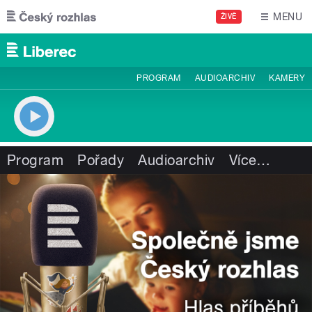
Přejít k hlavnímu obsahu
MENU
ŽIVĚ
PROGRAM
AUDIOARCHIV
KAMERY
Program
Pořady
Audioarchiv
Více
…