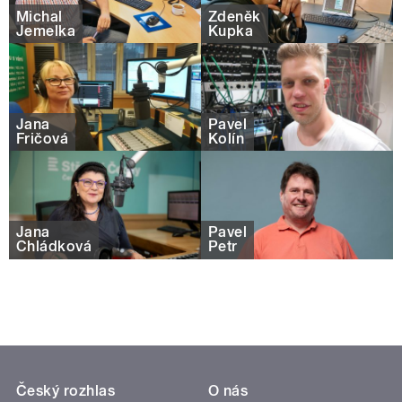
Michal
Zdeněk
Jemelka
Kupka
Jana
Pavel
Fričová
Kolín
Jana
Pavel
Chládková
Petr
Český rozhlas
O nás