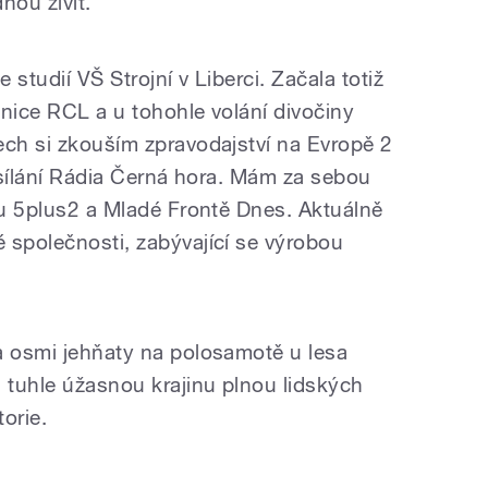
nou živit.
studií VŠ Strojní v Liberci. Začala totiž
anice RCL a u tohohle volání divočiny
ech si zkouším zpravodajství na Evropě 2
vysílání Rádia Černá hora. Mám za sebou
íku 5plus2 a Mladé Frontě Dnes. Aktuálně
 společnosti, zabývající se výrobou
a osmi jehňaty na polosamotě u lesa
i tuhle úžasnou krajinu plnou lidských
torie.