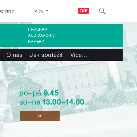
ozhlase
Více
ŽIVĚ
PROGRAM
AUDIOARCHIV
KAMERY
O nás
Jak soutěžit
Více
…