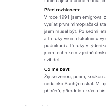
tahle báječná práce mohla jed
Před rozhlasem:
V roce 1991 jsem emigroval ze 
vysílat první mimopražská st
jsem musel být. Po sedmi let
a tři roky velím i lokálnímu 
podnikání a tři roky v týden
jsem technikem v jedné české
svítidel.
Co mě baví:
Žiji se ženou, psem, kočkou 
nedaleko Suchých skal. Miluj
příběhů, přírodních krás a his