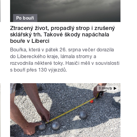
Po bouři
Ztracený život, propadlý strop i zrušený
sklářský trh. Takové škody napáchala
bouře v Liberci
Bouřka, která v pátek 26. srpna večer dorazila
do Libereckého kraje, lámala stromy a
rozvodnila některé toky. Hasiči měli v souvislosti
s bouří přes 130 výjezdů.
3 minuty