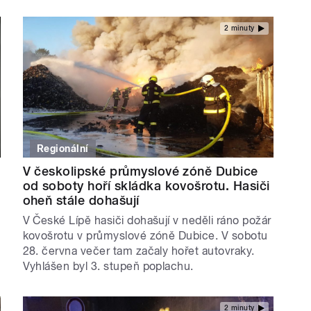
2 minuty
Regionální
V českolipské průmyslové zóně Dubice
od soboty hoří skládka kovošrotu. Hasiči
oheň stále dohašují
V České Lípě hasiči dohašují v neděli ráno požár
kovošrotu v průmyslové zóně Dubice. V sobotu
28. června večer tam začaly hořet autovraky.
Vyhlášen byl 3. stupeň poplachu.
2 minuty