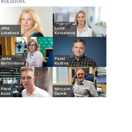
KOLEGOVÉ
Jitka
Lucie
Lukešová
Korseltová
Jarka
Pavel
Barboříková
Kudrna
Pavel
Miroslav
Kolín
Černík