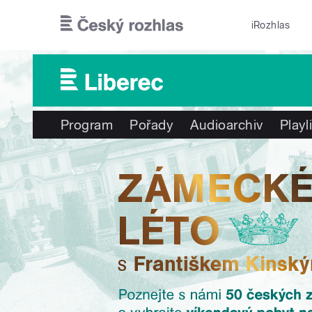
Přejít k hlavnímu obsahu
iRozhlas
Program
Pořady
Audioarchiv
Playl