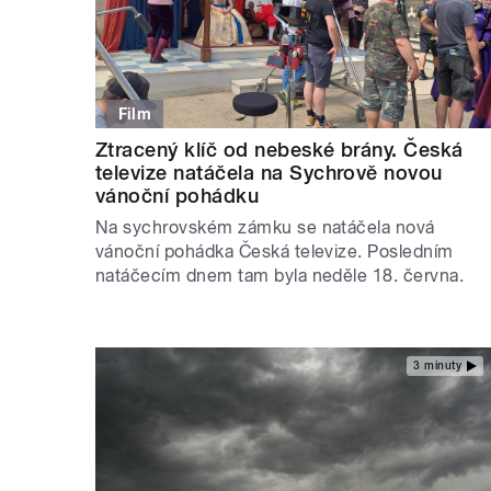
Film
Ztracený klíč od nebeské brány. Česká
televize natáčela na Sychrově novou
vánoční pohádku
Na sychrovském zámku se natáčela nová
vánoční pohádka Česká televize. Posledním
natáčecím dnem tam byla neděle 18. června.
3 minuty