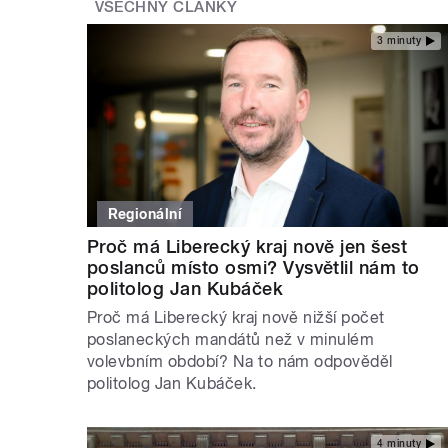
VŠECHNY ČLÁNKY
3 minuty
Regionální
Proč má Liberecký kraj nově jen šest
poslanců místo osmi? Vysvětlil nám to
politolog Jan Kubáček
Proč má Liberecký kraj nově nižší počet
poslaneckých mandátů než v minulém
volevbním období? Na to nám odpověděl
politolog Jan Kubáček.
4 minuty