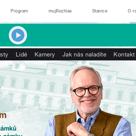
Program
mujRozhlas
Stanice
O r
isty
Lidé
Kamery
Jak nás naladíte
Kontakt