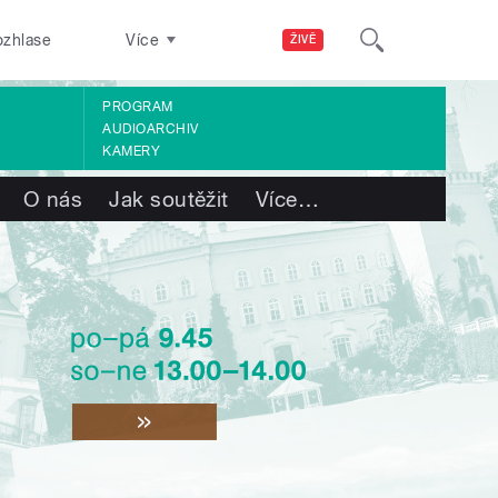
ozhlase
Více
ŽIVĚ
PROGRAM
AUDIOARCHIV
KAMERY
O nás
Jak soutěžit
Více
…