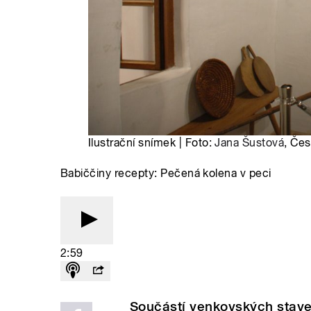
Ilustrační snímek | Foto:
Jana Šustová
, Čes
Babiččiny recepty: Pečená kolena v peci
2:59
Součástí venkovských stave