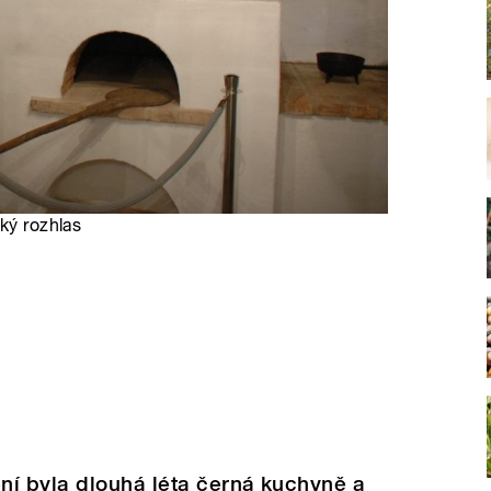
ký rozhlas
ní byla dlouhá léta černá kuchyně a