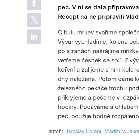
pec. V ní se dala připravov
Recept na ně připravili Vla
Cibuli, mrkev svaříme společ
Vývar vychladíme, kolena oči
po stranách nakrájíme mřížky
vetřeme česnek se solí. Z vý
koření a zalijeme s ním kole
dny naložené. Potom dáme k
železného pekáče trochu pod
přikryjeme a pečeme v rozpál
hodiny. Podáváme s chlebem
pec, použije hodně rozpáleno
autoři:
Jaroslav Hoření
,
Vladimíra Jak