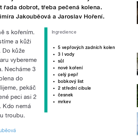
at řada dobrot, třeba pečená kolena.
dimíra Jakouběová a Jaroslav Hoření.
ně s kořením.
Ingredience
stíme a kůži
5 vepřových zadních kolen
. Do kůže
3 l vody
varu vybereme
sůl
nové koření
na. Necháme 3
celý pepř
olena do
bobkový list
lijeme, pekáč
2 střední cibule
česnek
ené peci asi 2
mrkev
. Kdo nemá
u troubu.
ouběová