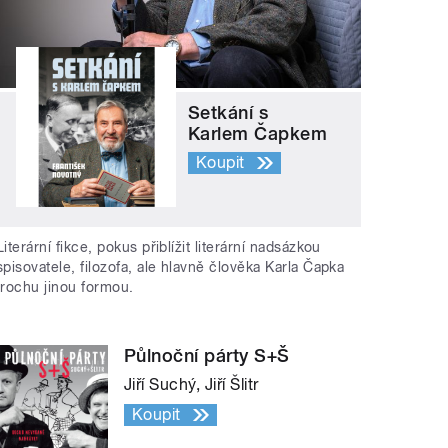
Setkání s
Karlem Čapkem
Koupit
Literární fikce, pokus přiblížit literární nadsázkou
spisovatele, filozofa, ale hlavně člověka Karla Čapka
trochu jinou formou.
Půlnoční párty S+Š
Jiří Suchý, Jiří Šlitr
Koupit