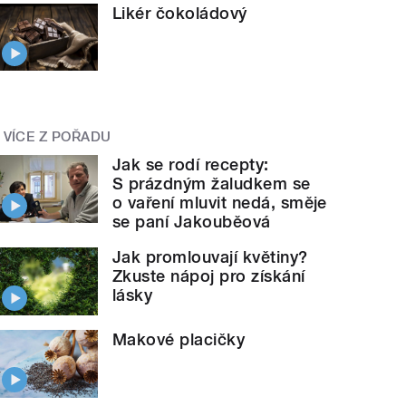
Likér čokoládový
VÍCE Z POŘADU
Jak se rodí recepty:
S prázdným žaludkem se
o vaření mluvit nedá, směje
se paní Jakouběová
Jak promlouvají květiny?
Zkuste nápoj pro získání
lásky
Makové placičky