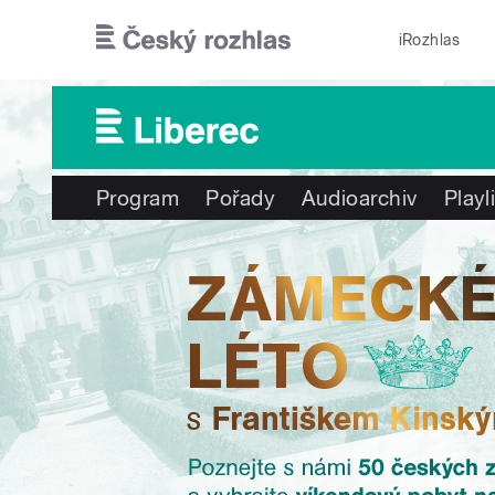
Přejít k hlavnímu obsahu
iRozhlas
Program
Pořady
Audioarchiv
Playl