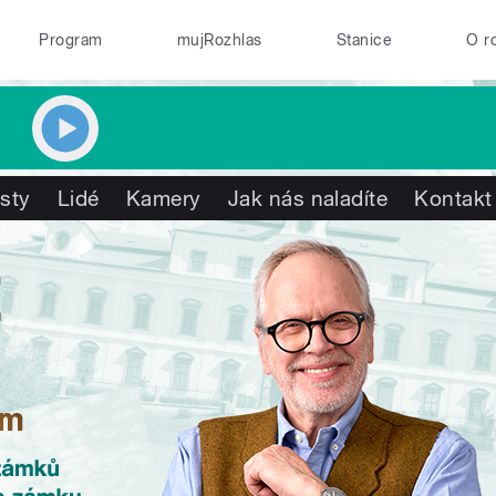
Program
mujRozhlas
Stanice
O r
isty
Lidé
Kamery
Jak nás naladíte
Kontakt