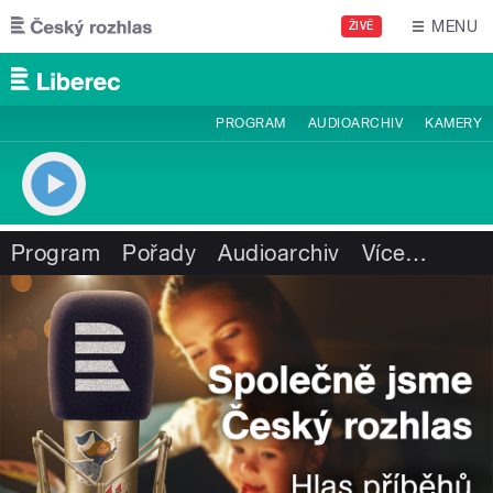
Přejít k hlavnímu obsahu
MENU
ŽIVĚ
PROGRAM
AUDIOARCHIV
KAMERY
Program
Pořady
Audioarchiv
Více
…