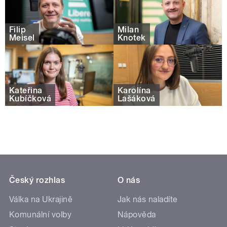
Filip
Milan
Meisel
Knotek
Kateřina
Karolína
Kubíčková
Lašáková
Český rozhlas
O nás
Válka na Ukrajině
Jak nás naladíte
Komunální volby
Nápověda