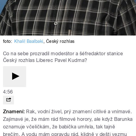
foto:
Khalil Baalbaki
,
Český rozhlas
Co na sebe prozradil moderátor a šéfredaktor stanice
Český rozhlas Liberec Pavel Kudrna?
4:56
Znamení:
Rak, vodní živel, prý znamení citlivé a vnímavé.
Zajímavé je, že mám rád filmové horory, ale když Barunka
oznamuje včeličkám, že babička umřela, tak tajně
brečím. A vodu mám opravdu rád, klidně v dešti vezmu