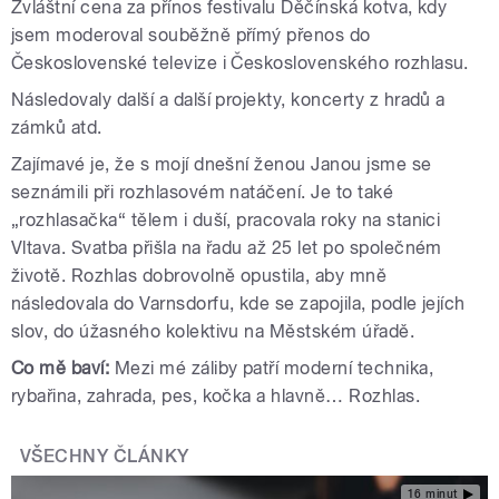
Zvláštní cena za přínos festivalu Děčínská kotva, kdy
jsem moderoval souběžně přímý přenos do
Československé televize i Československého rozhlasu.
Následovaly další a další projekty, koncerty z hradů a
zámků atd.
Zajímavé je, že s mojí dnešní ženou Janou jsme se
seznámili při rozhlasovém natáčení. Je to také
„rozhlasačka“ tělem i duší, pracovala roky na stanici
Vltava. Svatba přišla na řadu až 25 let po společném
životě. Rozhlas dobrovolně opustila, aby mně
následovala do Varnsdorfu
, kde se zapojila, podle jejích
slov, do úžasného kolektivu na Městském úřadě.
Co mě baví:
Mezi mé záliby patří moderní technika,
rybařina, zahrada, pes, kočka a hlavně… Rozhlas.
VŠECHNY ČLÁNKY
16 minut