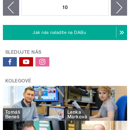
10
n
zí
Jak nás naladíte na DABu
SLEDUJTE NÁS
KOLEGOVÉ
Tomáš
Lenka
Beneš
Marková