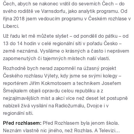
Čech, abych se nakonec vrátil do severních Čech – do
svého rodiště ve Varnsdorfu, jako analytik programu. Od
října 2018 jsem vedoucím programu v Českém rozhlase v
Liberci.
Už řadu let mě můžete slyšet – od pondělí do pátku – od
13 do 14 hodin v celé regionální síti v pořadu Česko –
země neznámá. Vysíláme o krásných a často i neprávem
zapomenutých či tajemných místech naší vlasti.
Rozhodně bych nerad zapomněl na úžasný projekt
Českého rozhlasu Výlety, kdy jsme se svými kolegy –
reportérem Jiřím Kokmotosem a technikem Josefem
Šmejkalem objeli opravdu celou republiku a z
nejzajímavějších míst a akcí více než deset let postupně
nabízeli živá vysílání na Radiožurnálu, Dvojce i v
regionální síti.
Před rozhlasem:
Před Rozhlasem byla jenom škola.
Neznám vlastně nic jiného, než Rozhlas. A Televizi…