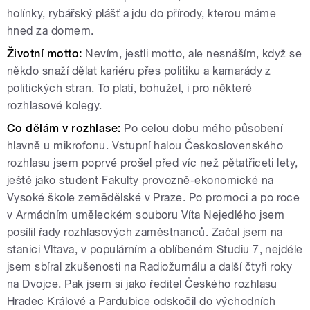
holínky, rybářský plášť a jdu do přírody, kterou máme
hned za domem.
Životní motto:
Nevím, jestli motto, ale nesnáším, když se
někdo snaží dělat kariéru přes politiku a kamarády z
politických stran. To platí, bohužel, i pro některé
rozhlasové kolegy.
Co dělám v rozhlase:
Po celou dobu mého působení
hlavně u mikrofonu. Vstupní halou Československého
rozhlasu jsem poprvé prošel před víc než pětatřiceti lety,
ještě jako student Fakulty provozně-ekonomické na
Vysoké škole zemědělské v Praze. Po promoci a po roce
v Armádním uměleckém souboru Víta Nejedlého jsem
posílil řady rozhlasových zaměstnanců. Začal jsem na
stanici Vltava, v populárním a oblíbeném Studiu 7, nejdéle
jsem sbíral zkušenosti na Radiožurnálu a další čtyři roky
na Dvojce. Pak jsem si jako ředitel Českého rozhlasu
Hradec Králové a Pardubice odskočil do východních