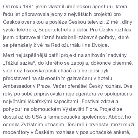
Od roku 1991 jsem vlastnil uměleckou agenturu, která
řadu let připravovala jedny z největších projektů pro
Československou a posléze Českou televizi. Z mé „dílny“
vyšla Teletrefa, Superteletrefa a další. Pro Český rozhlas
jsem připravoval různé hudebně-zábavné pořady, které
se přenášely živě na Radiožurnálu i na Dvojce.
Mezi nejúspěšnější patřil projekt na snižování nadváhy
„Těžká sázka“, do kterého se zapojila, dokonce písemně,
více než tisícovka posluchačů a ti nejlepší byli
představeni na slavnostním galavečeru v hotelu
Ambassador v Praze. Večer přenášel Český rozhlas. Dva
roky po sobě připravovala moje agentura ve spolupráci s
největšími lékařskými kapacitami „Festival zdraví a
pohybu“ na olomouckém Výstavišti Flora. Projekt se
dostal až do USA a farmaceutická společnost Abbott ho
ocenila Zvláštním uznáním. Těší mě i prvenství mezi muži
moderátory v Českém rozhlase v posluchačské anketě,