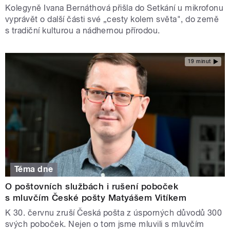
Kolegyně Ivana Bernáthová přišla do Setkání u mikrofonu
vyprávět o další části své „cesty kolem světa", do země
s tradiční kulturou a nádhernou přírodou.
19 minut
Téma dne
O poštovních službách i rušení poboček
s mluvčím České pošty Matyášem Vitíkem
K 30. červnu zruší Česká pošta z úsporných důvodů 300
svých poboček. Nejen o tom jsme mluvili s mluvčím