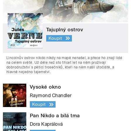
Tajuplný ostrov
Koupit
Lincolnův ostrov nikdo nikdy na mapě nenašel, a přece ho znají lidé
na celém světě. Už déle než sto třicet let na něm prožívají
dobrodružství s pěticí trosečníků, kteří na něm našli útočiště, a
hlavně nejedno tajemství.
Vysoké okno
Raymond Chandler
Koupit
Pan Nikdo a bílá tma
Dora Kaprálová