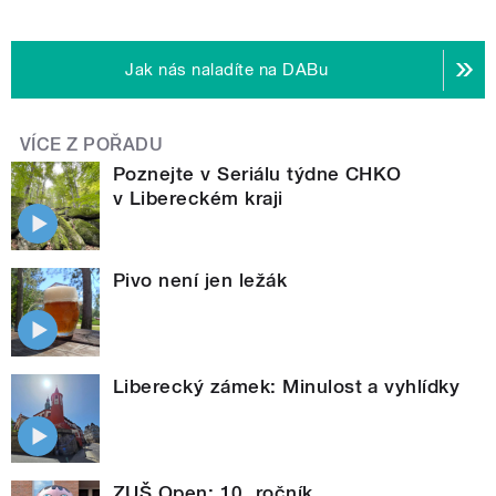
Jak nás naladíte na DABu
VÍCE Z POŘADU
Poznejte v Seriálu týdne CHKO
v Libereckém kraji
Pivo není jen ležák
Liberecký zámek: Minulost a vyhlídky
ZUŠ Open: 10. ročník