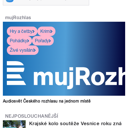
mujRozhlas
Hry a četby
Krimi
Pohádky
Pořady
Živé vysílání
Audiosvět Českého rozhlasu na jednom místě
NEJPOSLOUCHANĚJŠÍ
Krajské kolo soutěže Vesnice roku zná