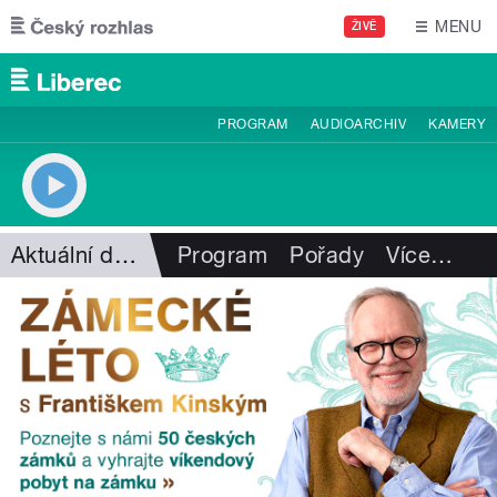
Přejít k hlavnímu obsahu
MENU
ŽIVĚ
PROGRAM
AUDIOARCHIV
KAMERY
Aktuální dění
Program
Pořady
Více
…