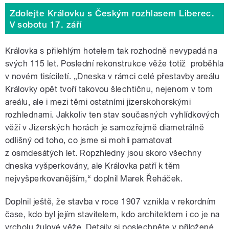
Zdolejte Královku s Českým rozhlasem Liberec.
V sobotu 17. září
Královka s přilehlým hotelem tak rozhodně nevypadá na
svých 115 let. Poslední rekonstrukce věže totiž proběhla
v novém tisíciletí. „Dneska v rámci celé přestavby areálu
Královky opět tvoří takovou šlechtičnu, nejenom v tom
areálu, ale i mezi těmi ostatními jizerskohorskými
rozhlednami. Jakkoliv ten stav současných vyhlídkových
věží v Jizerských horách je samozřejmě diametrálně
odlišný od toho, co jsme si mohli pamatovat
z osmdesátých let. Ropzhledny jsou skoro všechny
dneska vyšperkovány, ale Královka patří k těm
nejvyšperkovanějším,“ doplnil Marek Řeháček.
Doplnil ještě, že stavba v roce 1907 vznikla v rekordním
čase, kdo byl jejím stavitelem, kdo architektem i co je na
vrcholu žulové věže. Detaily si poslechněte v přiložené