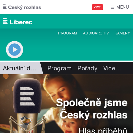
Přejít k hlavnímu obsahu
MENU
ŽIVĚ
PROGRAM
AUDIOARCHIV
KAMERY
Aktuální dění
Program
Pořady
Více
…