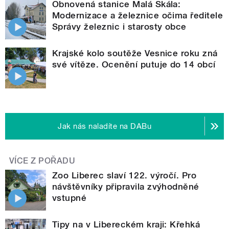
Obnovená stanice Malá Skála:
Modernizace a železnice očima ředitele
Správy železnic i starosty obce
Krajské kolo soutěže Vesnice roku zná
své vítěze. Ocenění putuje do 14 obcí
Jak nás naladíte na DABu
VÍCE Z POŘADU
Zoo Liberec slaví 122. výročí. Pro
návštěvníky připravila zvýhodněné
vstupné
Tipy na v Libereckém kraji: Křehká