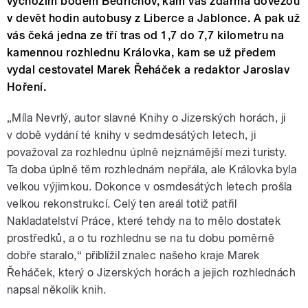
výchozím bodem Bedřichov, kam vás zdarma dovezou
v devět hodin autobusy z Liberce a Jablonce. A pak už
vás čeká jedna ze tří tras od 1,7 do 7,7 kilometru na
kamennou rozhlednu Královka, kam se už předem
vydal cestovatel Marek Řeháček a redaktor Jaroslav
Hoření.
„Míla Nevrlý, autor slavné Knihy o Jizerských horách, ji
v době vydání té knihy v sedmdesátých letech, ji
považoval za rozhlednu úplně nejznámější mezi turisty.
Ta doba úplně těm rozhlednám nepřála, ale Královka byla
velkou výjimkou. Dokonce v osmdesátých letech prošla
velkou rekonstrukcí. Celý ten areál totiž patřil
Nakladatelství Práce, které tehdy na to mělo dostatek
prostředků, a o tu rozhlednu se na tu dobu poměrně
dobře staralo,“ přiblížil znalec našeho kraje Marek
Řeháček, který o Jizerských horách a jejich rozhlednách
napsal několik knih.