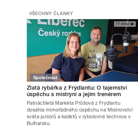
VŠECHNY ČLÁNKY
17 minut
Společnost
Zlatá rybářka z Frýdlantu: O tajemství
úspěchu s mistryní a jejím trenérem
Patnáctiletá Markéta Průšová z Frýdlantu
dosáhla mimořádného úspěchu na Mistrovství
světa juniorů a kadetů v rybolovné technice v
Bulharsku.