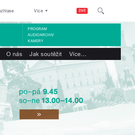
ozhlase
Více
ŽIVĚ
PROGRAM
AUDIOARCHIV
KAMERY
O nás
Jak soutěžit
Více
…