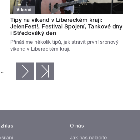
Víkend
Tipy na víkend v Libereckém kraji:
JelenFest!, Festival Spojení, Tankové dny
i Středověký den
Přinášíme několik tipů, jak strávit první srpnový
víkend v Libereckém kraji.
…
následující ›
poslední »
zhlas
O nás
ysílání
Jak nás naladíte