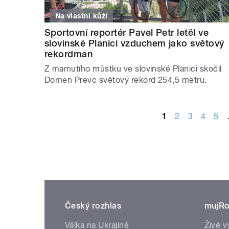
Na vlastní kůži
Sportovní reportér Pavel Petr letěl ve
slovinské Planici vzduchem jako světový
rekordman
Z mamutího můstku ve slovinské Planici skočil
Domen Prevc světový rekord 254,5 metru.
STRÁNKY
1
2
3
4
5
Český rozhlas
mujRo
Válka na Ukrajině
Živé v