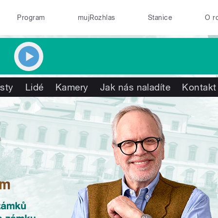
Program
mujRozhlas
Stanice
O r
isty
Lidé
Kamery
Jak nás naladíte
Kontakt