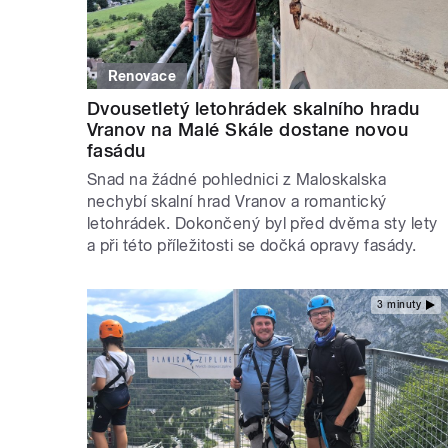
Renovace
Dvousetletý letohrádek skalního hradu
Vranov na Malé Skále dostane novou
fasádu
Snad na žádné pohlednici z Maloskalska
nechybí skalní hrad Vranov a romantický
letohrádek. Dokončený byl před dvěma sty lety
a při této příležitosti se dočká opravy fasády.
3 minuty