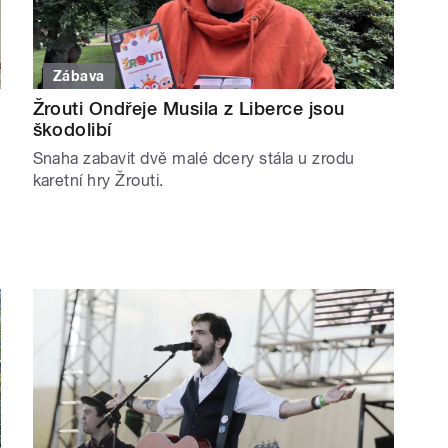
Zábava
Žrouti Ondřeje Musila z Liberce jsou
škodolibí
Snaha zabavit dvě malé dcery stála u zrodu
karetní hry Žrouti.