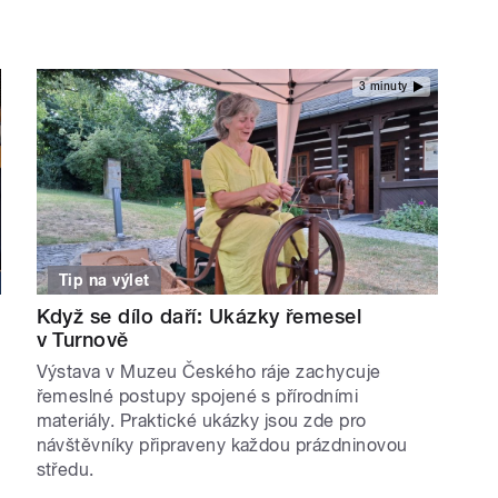
3 minuty
Tip na výlet
Když se dílo daří: Ukázky řemesel
v Turnově
Výstava v Muzeu Českého ráje zachycuje
řemeslné postupy spojené s přírodními
materiály. Praktické ukázky jsou zde pro
návštěvníky připraveny každou prázdninovou
středu.