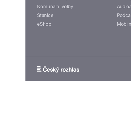
Komunální volby
Audioa
Stanice
Podca
eShop
Mobiln