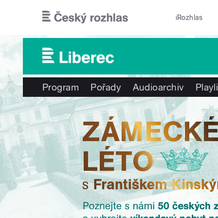
Přejít k hlavnímu obsahu
iRozhlas
Program
Pořady
Audioarchiv
Playl