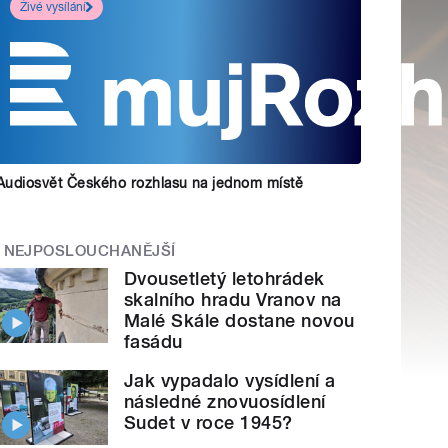
Živé vysílání
Audiosvět Českého rozhlasu na jednom místě
NEJPOSLOUCHANĚJŠÍ
Dvousetletý letohrádek
skalního hradu Vranov na
Malé Skále dostane novou
fasádu
Jak vypadalo vysídlení a
následné znovuosídlení
Sudet v roce 1945?