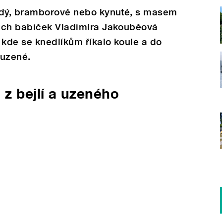
ždý, bramborové nebo kynuté, s masem
ich babiček Vladimíra Jakouběová
 kde se knedlíkům říkalo koule a do
 uzené.
 z bejlí a uzeného