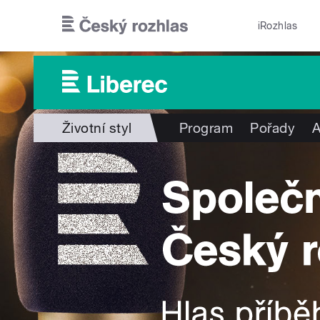
Přejít k hlavnímu obsahu
iRozhlas
Životní styl
Program
Pořady
A