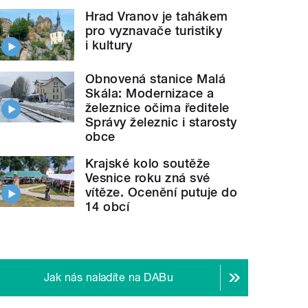
Hrad Vranov je tahákem
pro vyznavače turistiky
i kultury
Obnovená stanice Malá
Skála: Modernizace a
železnice očima ředitele
Správy železnic i starosty
obce
Krajské kolo soutěže
Vesnice roku zná své
vítěze. Ocenění putuje do
14 obcí
Jak nás naladíte na DABu