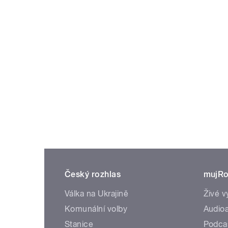
Český rozhlas
mujRo
Válka na Ukrajině
Živé v
Komunální volby
Audioa
Stanice
Podca