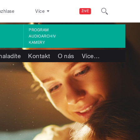
ozhlase
Více
ŽIVĚ
PROGRAM
AUDIOARCHIV
KAMERY
naladíte
Kontakt
O nás
Více
…