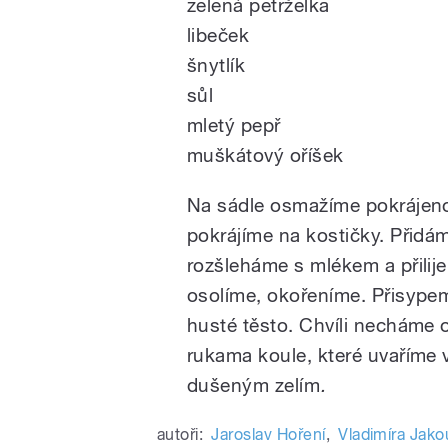
zelená petrželka
libeček
šnytlík
sůl
mletý pepř
muškátový oříšek
Na sádle osmažíme pokrájeno
pokrájíme na kostičky. Přidám
rozšleháme s mlékem a přili
osolíme, okořeníme. Přisype
husté těsto. Chvíli necháme
rukama koule, které uvaříme 
dušeným zelím
.
autoři:
Jaroslav Hoření
,
Vladimíra Jak