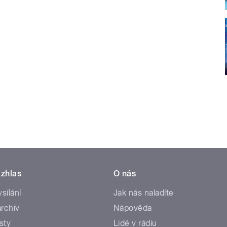
zhlas
O nás
ysílání
Jak nás naladíte
rchiv
Nápověda
sty
Lidé v rádiu