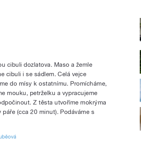
u cibuli dozlatova. Maso a žemle
e cibuli i se sádlem. Celá vejce
jeme do mísy k ostatnímu. Promícháme,
me mouku, petrželku a vypracujeme
 odpočinout. Z těsta utvoříme mokrýma
v páře (cca 20 minut). Podáváme s
ouběová