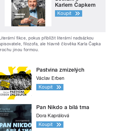
Karlem Čapkem
Koupit
Literární fikce, pokus přiblížit literární nadsázkou
spisovatele, filozofa, ale hlavně člověka Karla Čapka
trochu jinou formou.
Pastvina zmizelých
Václav Erben
Koupit
Pan Nikdo a bílá tma
Dora Kaprálová
Koupit