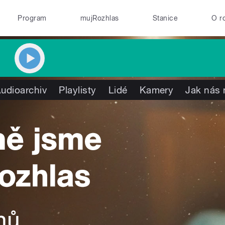
Program
mujRozhlas
Stanice
O r
udioarchiv
Playlisty
Lidé
Kamery
Jak nás 