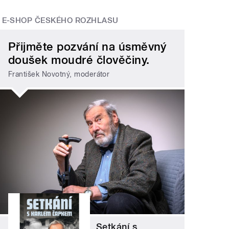
E-SHOP ČESKÉHO ROZHLASU
Přijměte pozvání na úsměvný
doušek moudré člověčiny.
František Novotný, moderátor
Setkání s