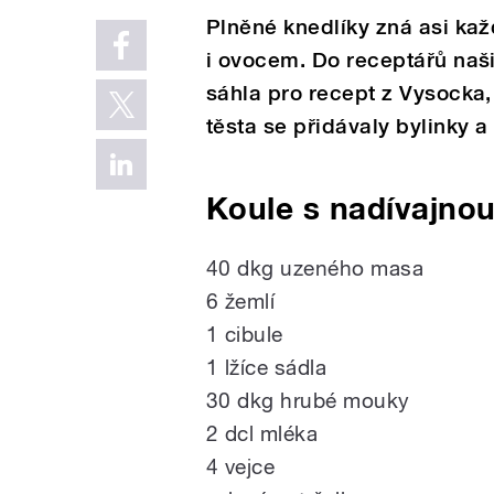
Plněné knedlíky zná asi ka
i ovocem. Do receptářů naš
sáhla pro recept z Vysocka,
těsta se přidávaly bylinky a
Koule s nadívajnou
40 dkg uzeného masa
6 žemlí
1 cibule
1 lžíce sádla
30 dkg hrubé mouky
2 dcl mléka
4 vejce