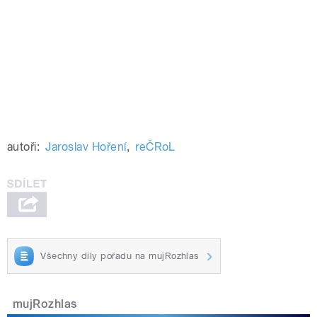
autoři:
Jaroslav Hoření
,
reČRoL
Všechny díly pořadu na mujRozhlas
mujRozhlas