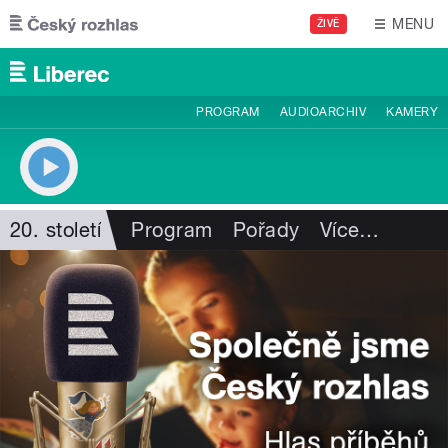
Přejít k hlavnímu obsahu
MENU
ŽIVĚ
PROGRAM
AUDIOARCHIV
KAMERY
20. století
Program
Pořady
Více
…