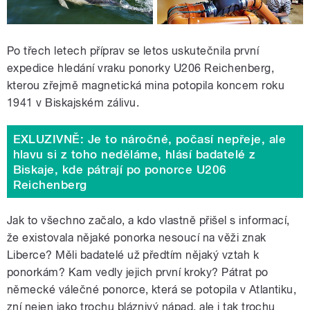
Po třech letech příprav se letos uskutečnila první
expedice hledání vraku ponorky U206 Reichenberg,
kterou zřejmě magnetická mina potopila koncem roku
1941 v Biskajském zálivu.
EXLUZIVNĚ: Je to náročné, počasí nepřeje, ale
hlavu si z toho neděláme, hlásí badatelé z
Biskaje, kde pátrají po ponorce U206
Reichenberg
Jak to všechno začalo, a kdo vlastně přišel s informací,
že existovala nějaké ponorka nesoucí na věži znak
Liberce? Měli badatelé už předtím nějaký vztah k
ponorkám? Kam vedly jejich první kroky? Pátrat po
německé válečné ponorce, která se potopila v Atlantiku,
zní nejen jako trochu bláznivý nápad, ale i tak trochu