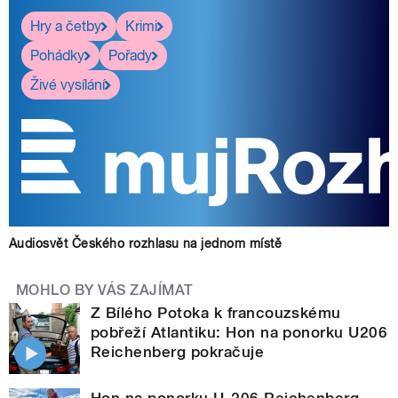
Hry a četby
Krimi
Pohádky
Pořady
Živé vysílání
Audiosvět Českého rozhlasu na jednom místě
MOHLO BY VÁS ZAJÍMAT
Z Bílého Potoka k francouzskému
pobřeží Atlantiku: Hon na ponorku U206
Reichenberg pokračuje