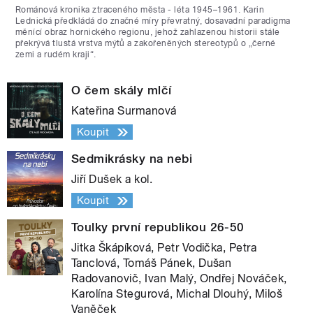
Románová kronika ztraceného města - léta 1945–1961. Karin
Lednická předkládá do značné míry převratný, dosavadní paradigma
měnící obraz hornického regionu, jehož zahlazenou historii stále
překrývá tlustá vrstva mýtů a zakořeněných stereotypů o „černé
zemi a rudém kraji“.
O čem skály mlčí
Kateřina Surmanová
Koupit
Sedmikrásky na nebi
Jiří Dušek a kol.
Koupit
Toulky první republikou 26-50
Jitka Škápíková, Petr Vodička, Petra
Tanclová, Tomáš Pánek, Dušan
Radovanovič, Ivan Malý, Ondřej Nováček,
Karolína Stegurová, Michal Dlouhý, Miloš
Vaněček