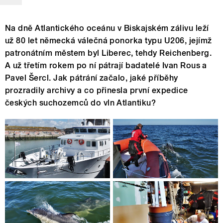
Na dně Atlantického oceánu v Biskajském zálivu leží
už 80 let německá válečná ponorka typu U206, jejímž
patronátním městem byl Liberec, tehdy Reichenberg.
A už třetím rokem po ní pátrají badatelé Ivan Rous a
Pavel Šercl. Jak pátrání začalo, jaké příběhy
prozradily archivy a co přinesla první expedice
českých suchozemců do vln Atlantiku?