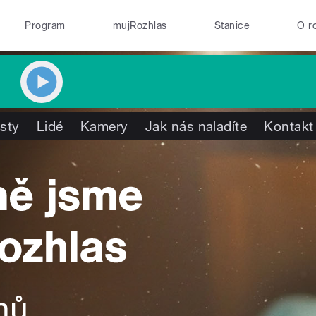
Program
mujRozhlas
Stanice
O r
isty
Lidé
Kamery
Jak nás naladíte
Kontakt