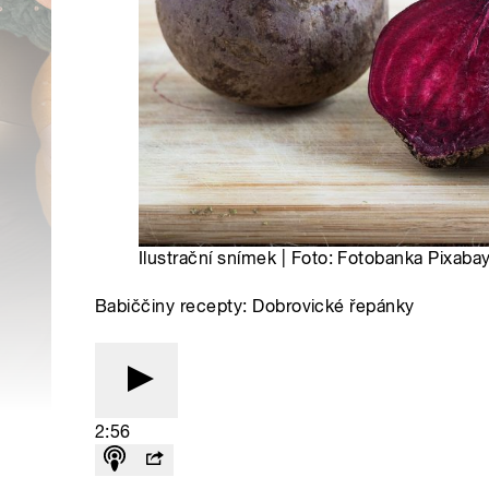
Ilustrační snímek | Foto: Fotobanka Pixaba
Babiččiny recepty: Dobrovické řepánky
2:56