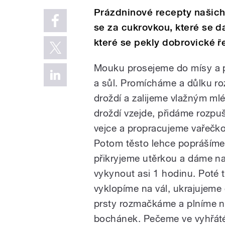
Prázdninové recepty našich
se za cukrovkou, které se d
které se pekly dobrovické ř
Mouku prosejeme do mísy a 
a sůl. Promícháme a důlku r
droždí a zalijeme vlažným m
droždí vzejde, přidáme rozpu
vejce a propracujeme vařečko
Potom těsto lehce popráším
přikryjeme utěrkou a dáme na
vykynout asi 1 hodinu. Poté 
vyklopíme na vál, ukrajujeme d
prsty rozmačkáme a plníme n
bochánek. Pečeme ve vyhřáté 