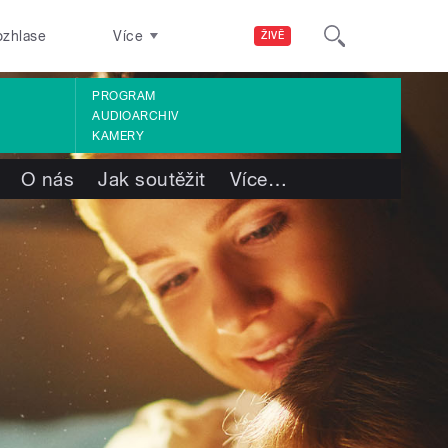
ozhlase
Více
ŽIVĚ
PROGRAM
AUDIOARCHIV
KAMERY
O nás
Jak soutěžit
Více
…