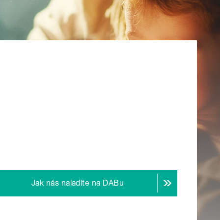
Jak nás naladíte na DABu