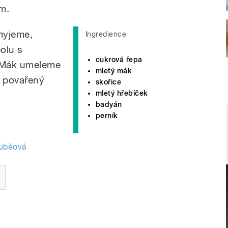
m.
myjeme,
Ingredience
olu s
cukrová řepa
 Mák umeleme
mletý mák
a povařený
skořice
mletý hřebíček
badyán
perník
ouběová