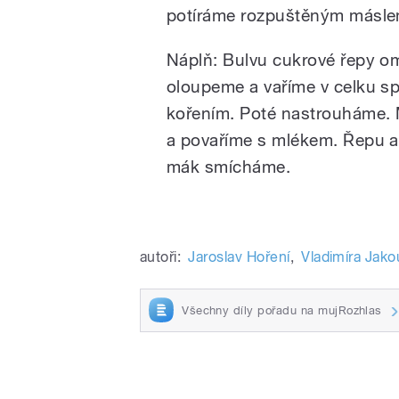
potíráme rozpuštěným másle
Náplň: Bulvu cukrové řepy o
oloupeme a vaříme v celku sp
kořením. Poté nastrouháme.
a povaříme s mlékem. Řepu 
mák smícháme.
autoři:
Jaroslav Hoření
,
Vladimíra Jak
Všechny díly pořadu na mujRozhlas