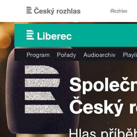
Přejít k hlavnímu obsahu
iRozhlas
Program
Pořady
Audioarchiv
Playl