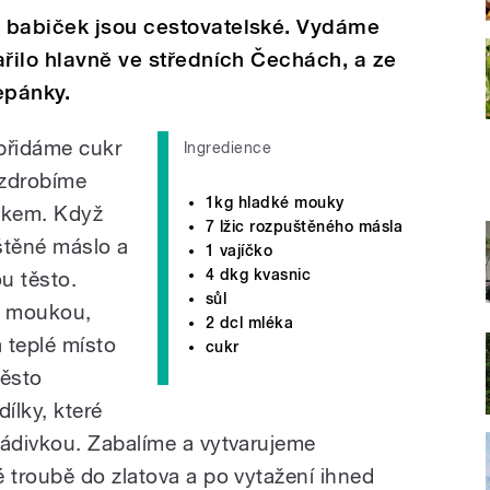
 babiček jsou cestovatelské. Vydáme
ařilo hlavně ve středních Čechách, a ze
epánky.
přidáme cukr
Ingredience
ozdrobíme
1kg hladké mouky
lékem. Když
7 lžic rozpuštěného másla
štěné máslo a
1 vajíčko
4 dkg kvasnic
u těsto.
sůl
e moukou,
2 dcl mléka
 teplé místo
cukr
těsto
ílky, které
ádivkou. Zabalíme a vytvarujeme
troubě do zlatova a po vytažení ihned