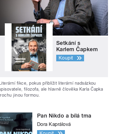
Setkání s
Karlem Čapkem
Koupit
Literární fikce, pokus přiblížit literární nadsázkou
spisovatele, filozofa, ale hlavně člověka Karla Čapka
trochu jinou formou.
Pan Nikdo a bílá tma
Dora Kaprálová
Koupit