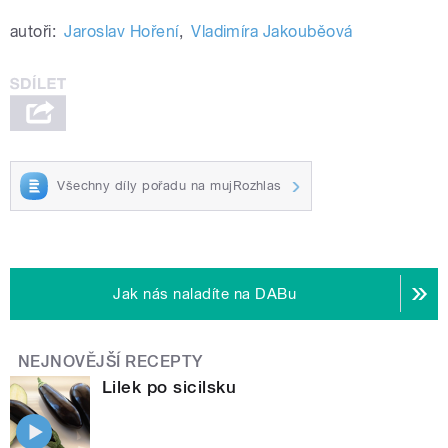
autoři:
Jaroslav Hoření
,
Vladimíra Jakouběová
Všechny díly pořadu na mujRozhlas
Jak nás naladíte na DABu
NEJNOVĚJŠÍ RECEPTY
Lilek po sicilsku