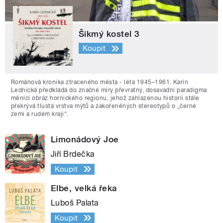
Šikmý kostel 3
Koupit
Románová kronika ztraceného města - léta 1945–1961. Karin
Lednická předkládá do značné míry převratný, dosavadní paradigma
měnící obraz hornického regionu, jehož zahlazenou historii stále
překrývá tlustá vrstva mýtů a zakořeněných stereotypů o „černé
zemi a rudém kraji“.
Limonádový Joe
Jiří Brdečka
Koupit
Elbe, velká řeka
Luboš Palata
Koupit