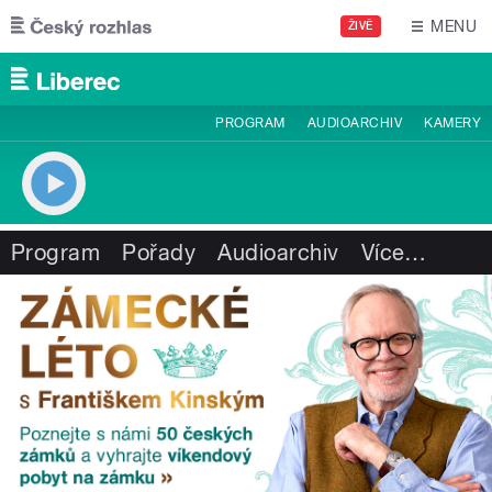
Přejít k hlavnímu obsahu
MENU
ŽIVĚ
PROGRAM
AUDIOARCHIV
KAMERY
Program
Pořady
Audioarchiv
Více
…