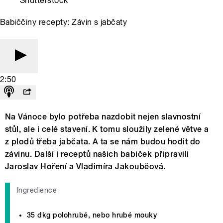
Shutterstock
Babiččiny recepty: Závin s jabčaty
2:50
Na Vánoce bylo potřeba nazdobit nejen slavnostní
stůl, ale i celé stavení. K tomu sloužily zelené větve a
z plodů třeba jabčata. A ta se nám budou hodit do
závinu. Další i receptů našich babiček připravili
Jaroslav Hoření a Vladimíra Jakouběová.
Ingredience
35 dkg polohrubé, nebo hrubé mouky