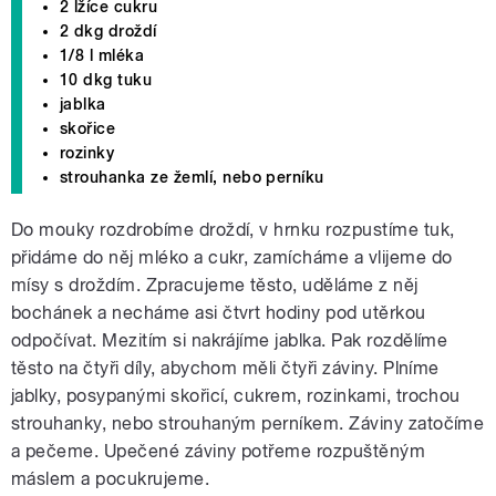
2 lžíce cukru
2 dkg droždí
1/8 l mléka
10 dkg tuku
jablka
skořice
rozinky
strouhanka ze žemlí, nebo perníku
Do mouky rozdrobíme droždí, v hrnku rozpustíme tuk,
přidáme do něj mléko a cukr, zamícháme a vlijeme do
mísy s droždím. Zpracujeme těsto, uděláme z něj
bochánek a necháme asi čtvrt hodiny pod utěrkou
odpočívat. Mezitím si nakrájíme jablka. Pak rozdělíme
těsto na čtyři díly, abychom měli čtyři záviny. Plníme
jablky, posypanými skořicí, cukrem, rozinkami, trochou
strouhanky, nebo strouhaným perníkem. Záviny zatočíme
a pečeme. Upečené záviny potřeme rozpuštěným
máslem a pocukrujeme.