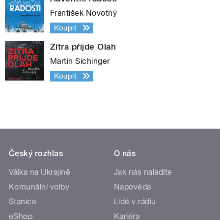
František Novotný
Koupit
Zítra přijde Olah
Martin Sichinger
Koupit
Český rozhlas
O nás
Válka na Ukrajině
Jak nás naladíte
Komunální volby
Nápověda
Stanice
Lidé v rádiu
eShop
Kariéra