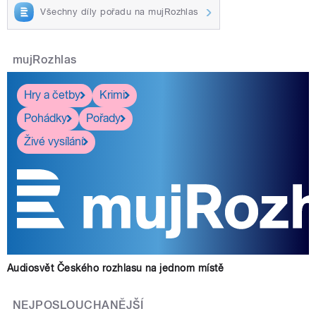
Všechny díly pořadu na mujRozhlas
mujRozhlas
Hry a četby
Krimi
Pohádky
Pořady
Živé vysílání
Audiosvět Českého rozhlasu na jednom místě
NEJPOSLOUCHANĚJŠÍ