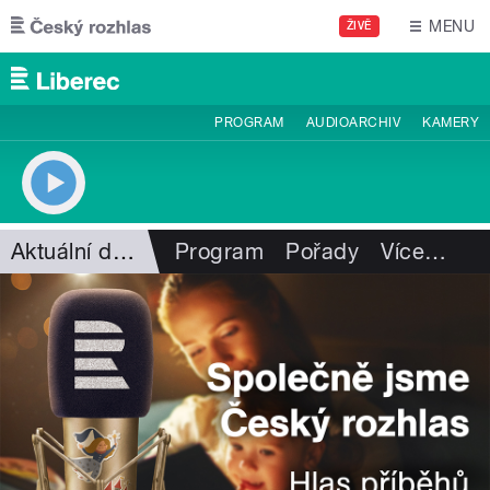
Přejít k hlavnímu obsahu
MENU
ŽIVĚ
PROGRAM
AUDIOARCHIV
KAMERY
Aktuální dění
Program
Pořady
Více
…