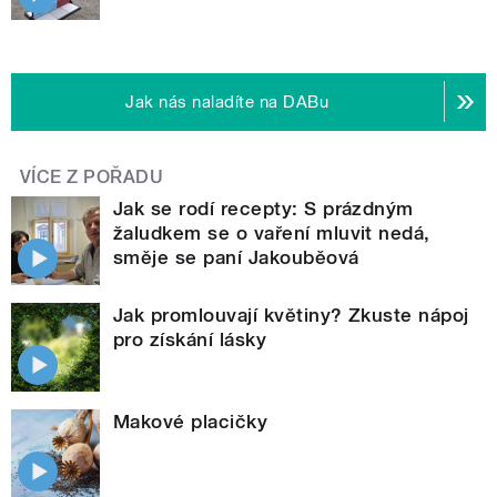
Jak nás naladíte na DABu
VÍCE Z POŘADU
Jak se rodí recepty: S prázdným
žaludkem se o vaření mluvit nedá,
směje se paní Jakouběová
Jak promlouvají květiny? Zkuste nápoj
pro získání lásky
Makové placičky