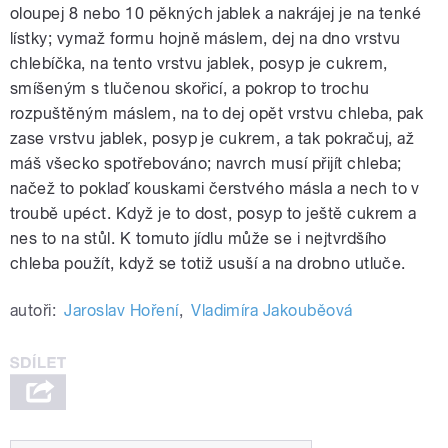
oloupej 8 nebo 10 pěkných jablek a nakrájej je na tenké
lístky; vymaž formu hojně máslem, dej na dno vrstvu
chlebíčka, na tento vrstvu jablek, posyp je cukrem,
smíšeným s tlučenou skořicí, a pokrop to trochu
rozpuštěným máslem, na to dej opět vrstvu chleba, pak
zase vrstvu jablek, posyp je cukrem, a tak pokračuj, až
máš všecko spotřebováno; navrch musí přijít chleba;
načež to poklaď kouskami čerstvého másla a nech to v
troubě upéct. Když je to dost, posyp to ještě cukrem a
nes to na stůl. K tomuto jídlu může se i nejtvrdšího
chleba použít, když se totiž usuší a na drobno utluče.
autoři:
Jaroslav Hoření
,
Vladimíra Jakouběová