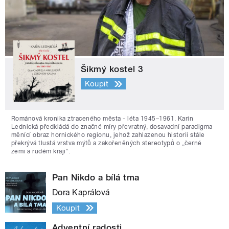
Šikmý kostel 3
Koupit
Románová kronika ztraceného města - léta 1945–1961. Karin
Lednická předkládá do značné míry převratný, dosavadní paradigma
měnící obraz hornického regionu, jehož zahlazenou historii stále
překrývá tlustá vrstva mýtů a zakořeněných stereotypů o „černé
zemi a rudém kraji“.
Pan Nikdo a bílá tma
Dora Kaprálová
Koupit
Adventní radosti