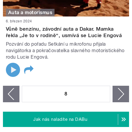
Auta a motorismus
6. březen 2024
Vůně benzínu, závodní auta a Dakar. Mamka
řekla „Je to v rodině“, usmívá se Lucie Engová
Pozvání do pořadu Setkání u mikrofonu přijala
navigátorka a pokračovatelka slavného motoristického
rodu Lucie Engová.
STRÁNKY
8
n
zí
Jak nás naladíte na DABu