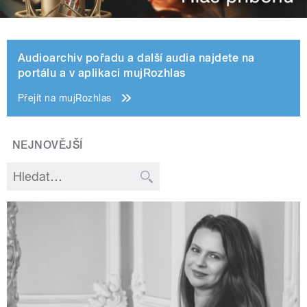
Audioarchiv pořadu a další audia najdete na
portálu a v aplikaci mujRozhlas
Přejít na mujRozhlas
NEJNOVĚJŠÍ