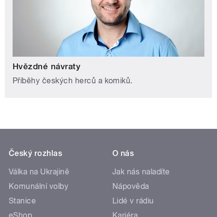
Hvězdné návraty
Příběhy českých herců a komiků.
Český rozhlas
O nás
Válka na Ukrajině
Jak nás naladíte
Komunální volby
Nápověda
Stanice
Lidé v rádiu
eShop
Kariéra