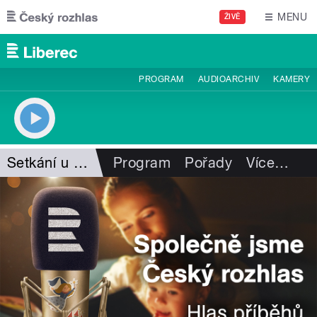
Přejít k hlavnímu obsahu
MENU
ŽIVĚ
PROGRAM
AUDIOARCHIV
KAMERY
Setkání u mikrofonu
Program
Pořady
Více
…