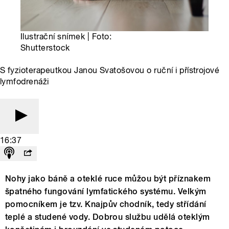
Ilustrační snímek | Foto:
Shutterstock
S fyzioterapeutkou Janou Svatošovou o ruční i přístrojové
lymfodrenáži
16:37
Nohy jako báně a oteklé ruce můžou být příznakem
špatného fungování lymfatického systému. Velkým
pomocníkem je tzv. Knajpův chodník, tedy střídání
teplé a studené vody. Dobrou službu udělá oteklým