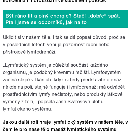
končetinám i brouzdání ve studeném potoce.
Být ráno fit a plný energie? Stačí „dobře“ spát.
Ptali jsme se odborníků, jak na to
Uklidit si v našem těle. I tak se dá popsat důvod, proč se
v posledních letech věnuje pozornost ruční nebo
přístrojové lymfodrenáži.
„Lymfatický systém je důležitá součást každého
organismu, je podobný krevnímu řečišti. Lymfosystém
začíná slepě v tkáních, když si tedy představíte drenáž
někde na poli, stejně funguje i lymfodrenáž; má odvádět
prostřednictvím lymfy nečistoty, nebo produkty látkové
výměny z těla,“ popsala Jana Svatošová úlohu
lymfatického systému.
Jakou další roli hraje lymfatický systém v našem těle, v
čem je pro naše tělo masáž lymfatického systému