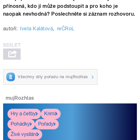
přínosná, kdo jí může podstoupit a pro koho je
naopak nevhodná? Poslechněte si záznam rozhovoru.
autoři:
Iveta Kalátová
,
reČRoL
Všechny díly pořadu na mujRozhlas
mujRozhlas
Hry a četby
Krimi
Pohádky
Pořady
Živé vysílání