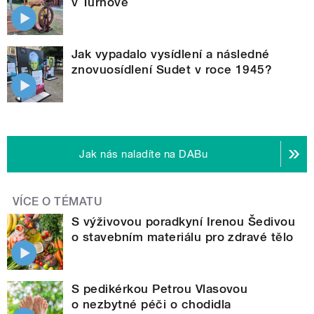
v Turnově
Jak vypadalo vysídlení a následné
znovuosídlení Sudet v roce 1945?
Jak nás naladíte na DABu
VÍCE O TÉMATU
S výživovou poradkyní Irenou Šedivou
o stavebním materiálu pro zdravé tělo
S pedikérkou Petrou Vlasovou
o nezbytné péči o chodidla