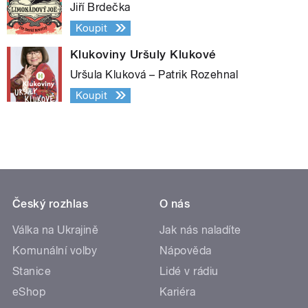
Jiří Brdečka
Koupit
Klukoviny Uršuly Klukové
Uršula Kluková – Patrik Rozehnal
Koupit
Český rozhlas
O nás
Válka na Ukrajině
Jak nás naladíte
Komunální volby
Nápověda
Stanice
Lidé v rádiu
eShop
Kariéra