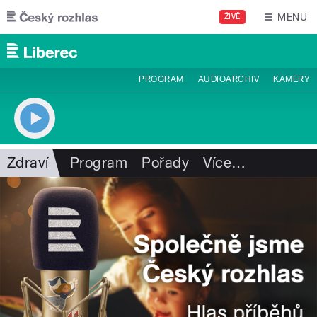
Přejít k hlavnímu obsahu
MENU
ŽIVĚ
PROGRAM
AUDIOARCHIV
KAMERY
Zdraví
Program
Pořady
Více
…