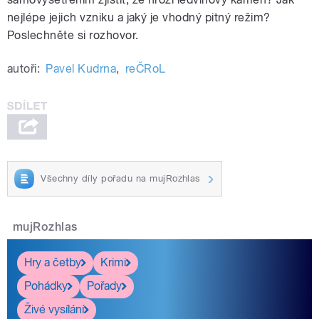
nejlépe jejich vzniku a jaký je vhodný pitný režim?
Poslechněte si rozhovor.
autoři:
Pavel Kudrna
,
reČRoL
Všechny díly pořadu na mujRozhlas
mujRozhlas
Hry a četby
Krimi
Pohádky
Pořady
Živé vysílání