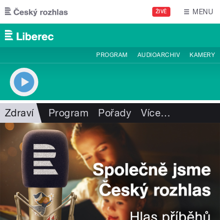
Přejít k hlavnímu obsahu
MENU
ŽIVĚ
PROGRAM
AUDIOARCHIV
KAMERY
Zdraví
Program
Pořady
Více
…