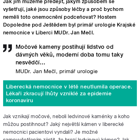
Jak jim můžeme předejít, jakým způsobem se
vyšetřují, jaké jsou způsoby léčby a proč bychom
neměli toto onemocnění podceňovat? Hostem
Dopoledne pod Ještědem byl primář urologie Krajské
nemocnice v Liberci MUDr. Jan Mečl.
Močové kameny postihují lidstvo od
dávných věků, moderní doba tomu taky
nesvědčí…
MUDr. Jan Mečl, primář urologie
Liberecká nemocnice v létě neutlumila operace.
Lékaři zkracují lhůty vzniklé za epidemie
koronaviru
Jak vznikají močové, neboli ledvinové kaménky a koho
můžou postihnout? Jaký největší kámen v liberecké
nemocnici pacientovi vyndali? Je možné
samovyšetřením zjistit, že hrozí ledvinový kámen? Jak