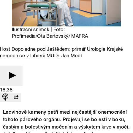
Ilustrační snímek | Foto:
Profimedia/Ota Bartovský/ MAFRA
Host Dopoledne pod Ještědem: primář Urologie Krajské
nemocnice v Liberci MUDr. Jan Mečl
18:38
Ledvinové kameny patří mezi nejčastější onemocnění
tohoto párového orgánu. Projevují se bolestí v boku,
častým a bolestivým močením a výskytem krve v moči.