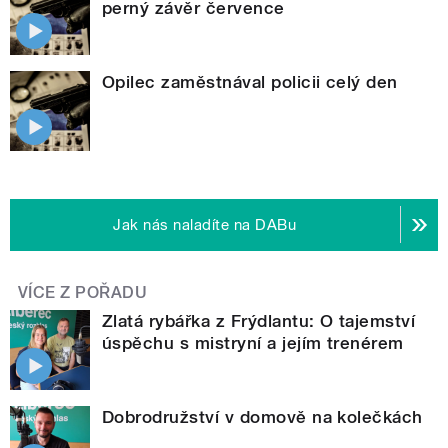
perný závěr července
Opilec zaměstnával policii celý den
Jak nás naladíte na DABu
VÍCE Z POŘADU
Zlatá rybářka z Frýdlantu: O tajemství
úspěchu s mistryní a jejím trenérem
Dobrodružství v domově na kolečkách