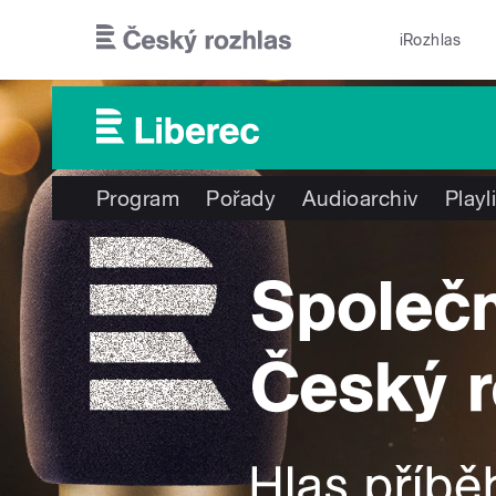
Přejít k hlavnímu obsahu
iRozhlas
Program
Pořady
Audioarchiv
Playl