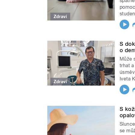
špatné
pomocn
studen
Zdraví
S dok
o den
Může s
trhat 
úsměvu
Iveta 
Zdraví
S kož
opalo
Slunce
se můž