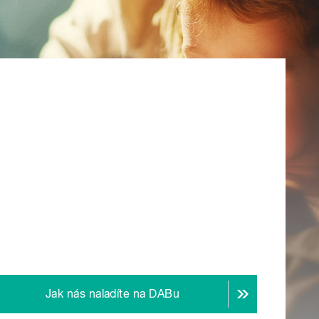
Jak nás naladíte na DABu