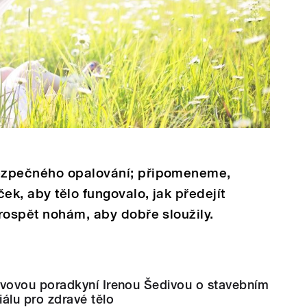
ezpečného opalování; připomeneme,
ek, aby tělo fungovalo, jak předejít
rospět nohám, aby dobře sloužily.
ivovou poradkyní Irenou Šedivou o stavebním
iálu pro zdravé tělo