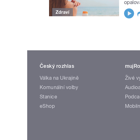
opalov
Zdraví
Český rozhlas
mujRo
Válka na Ukrajině
Živé v
Komunální volby
Audioa
Stanice
Podca
eShop
Mobiln