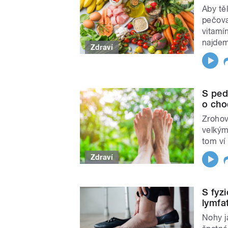
Aby tě
pečova
vitamín
najde
Zdraví
S ped
o cho
Zrohov
velkým
tom ví
Zdraví
S fyz
lymfa
Nohy j