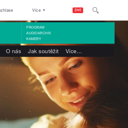
ozhlase
Více
ŽIVĚ
PROGRAM
AUDIOARCHIV
KAMERY
O nás
Jak soutěžit
Více
…