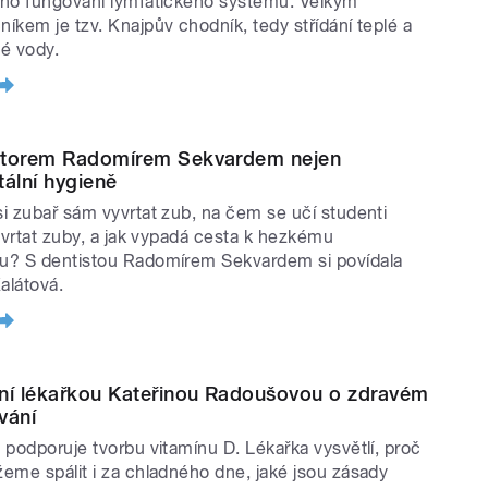
ho fungování lymfatického systému. Velkým
íkem je tzv. Knajpův chodník, tedy střídání teplé a
é vody.
torem Radomírem Sekvardem nejen
tální hygieně
i zubař sám vyvrtat zub, na čem se učí studenti
a vrtat zuby, a jak vypadá cesta k hezkému
? S dentistou Radomírem Sekvardem si povídala
Kalátová.
ní lékařkou Kateřinou Radoušovou o zdravém
vání
 podporuje tvorbu vitamínu D. Lékařka vysvětlí, proč
eme spálit i za chladného dne, jaké jsou zásady