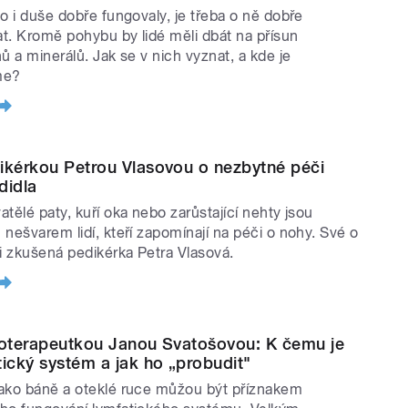
lo i duše dobře fungovaly, je třeba o ně dobře
t. Kromě pohybu by lidé měli dbát na přísun
ů a minerálů. Jak se v nich vyznat, a kde je
me?
ikérkou Petrou Vlasovou o nezbytné péči
didla
atělé paty, kuří oka nebo zarůstající nehty jsou
 nešvarem lidí, kteří zapomínají na péči o nohy. Své o
 i zkušená pedikérka Petra Vlasová.
ioterapeutkou Janou Svatošovou: K čemu je
tický systém a jak ho „probudit"
ako báně a oteklé ruce můžou být příznakem