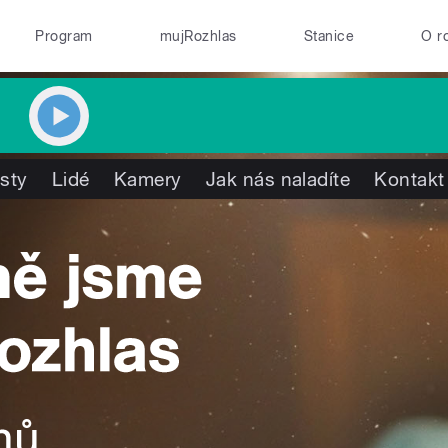
Program
mujRozhlas
Stanice
O r
isty
Lidé
Kamery
Jak nás naladíte
Kontakt