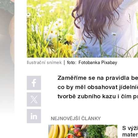
Ilustrační snímek
|
foto:
Fotobanka Pixabay
Zaměříme se na pravidla b
co by měl obsahovat jídelníč
tvorbě zubního kazu i čím p
NEJNOVĚJŠÍ ČLÁNKY
S výž
mater