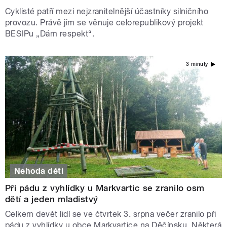
Cyklisté patří mezi nejzranitelnější účastníky silničního
provozu. Právě jim se věnuje celorepublikový projekt
BESIPu „Dám respekt“.
3 minuty
Nehoda dětí
Při pádu z vyhlídky u Markvartic se zranilo osm
dětí a jeden mladistvý
Celkem devět lidí se ve čtvrtek 3. srpna večer zranilo při
pádu z vyhlídky u obce Markvartice na Děčínsku. Některá