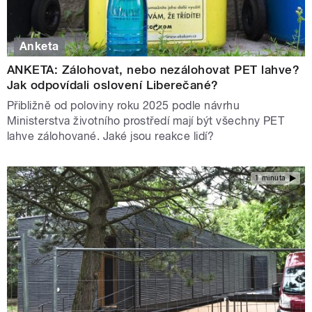
Anketa
ANKETA: Zálohovat, nebo nezálohovat PET lahve?
Jak odpovídali oslovení Liberečané?
Přibližně od poloviny roku 2025 podle návrhu
Ministerstva životního prostředí mají být všechny PET
lahve zálohované. Jaké jsou reakce lidí?
1 minuta