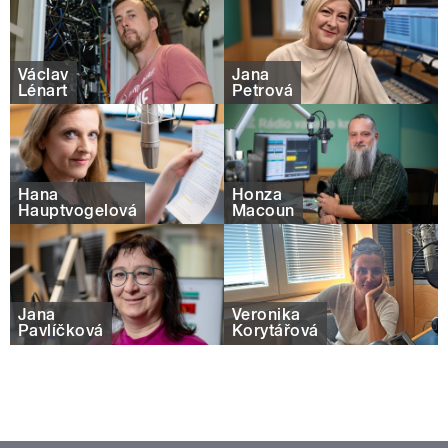
Václav
Jana
Lénart
Petrová
Hana
Honza
Hauptvogelová
Macoun
Jana
Veronika
Pavlíčková
Korytářová