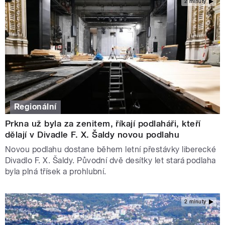
2 minuty
Regionální
Prkna už byla za zenitem, říkají podlaháři, kteří
dělají v Divadle F. X. Šaldy novou podlahu
Novou podlahu dostane během letní přestávky liberecké
Divadlo F. X. Šaldy. Původní dvě desítky let stará podlaha
byla plná třísek a prohlubní.
2 minuty