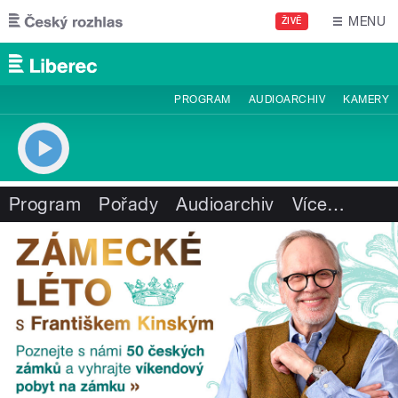
Přejít k hlavnímu obsahu
MENU
ŽIVĚ
PROGRAM
AUDIOARCHIV
KAMERY
Program
Pořady
Audioarchiv
Více
…