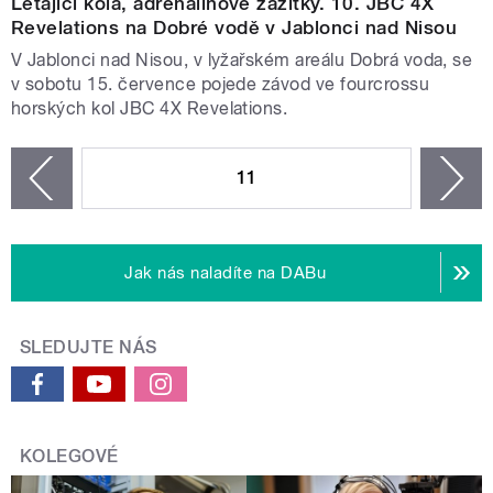
Létající kola, adrenalinové zážitky. 10. JBC 4X
Revelations na Dobré vodě v Jablonci nad Nisou
V Jablonci nad Nisou, v lyžařském areálu Dobrá voda, se
v sobotu 15. července pojede závod ve fourcrossu
horských kol JBC 4X Revelations.
STRÁNKY
11
n
zí
Jak nás naladíte na DABu
SLEDUJTE NÁS
KOLEGOVÉ