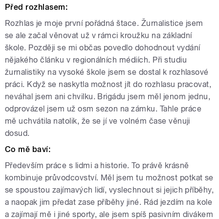
Před rozhlasem:
Rozhlas je moje první pořádná štace. Žurnalistice jsem
se ale začal věnovat už v rámci kroužku na základní
škole. Později se mi občas povedlo dohodnout vydání
nějakého článku v regionálních médiích. Při studiu
žurnalistiky na vysoké škole jsem se dostal k rozhlasové
práci. Když se naskytla možnost jít do rozhlasu pracovat,
neváhal jsem ani chvilku. Brigádu jsem měl jenom jednu,
odprovázel jsem už osm sezon na zámku. Tahle práce
mě uchvátila natolik, že se jí ve volném čase věnuji
dosud.
Co mě baví:
Především práce s lidmi a historie. To právě krásně
kombinuje průvodcovství. Měl jsem tu možnost potkat se
se spoustou zajímavých lidí, vyslechnout si jejich příběhy,
a naopak jim předat zase příběhy jiné. Rád jezdím na kole
a zajímají mě i jiné sporty, ale jsem spíš pasivním divákem