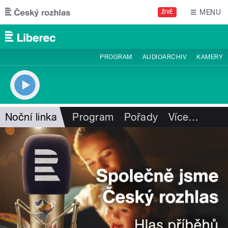
Přejít k hlavnímu obsahu
MENU
ŽIVĚ
PROGRAM
AUDIOARCHIV
KAMERY
Noční linka
Program
Pořady
Více
…