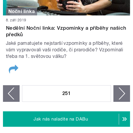
Noční linka
8. září 2019
Nedělní Noční linka: Vzpomínky a příběhy našich
předků
Jaké pamatujete nejstarší vzpomínky a příběhy, které
vám vypravovali vaši rodiče, či prarodiče? Vzpomínali
třeba na 1. světovou válku?
STRÁNKY
251
n
zí
Jak nás naladíte na DABu