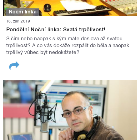
Noční linka
16. září 2019
Pondělní Noční linka: Svatá trpělivost!
S čím nebo naopak s kým máte doslova až svatou
trpělivost? A co vás dokáže rozpálit do běla a naopak
trpělivý vůbec být nedokážete?