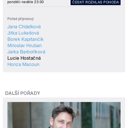
pondělí-neděle 23:00
ČESKÝ ROZHLAS POHODA
Pořad připravují
Jana Chládková
Jitka Lukešová
Borek Kapitančik
Miroslav Hruban
Jarka Barboříková
Lucie Hostačná
Honza Macoun
DALŠÍ POŘADY