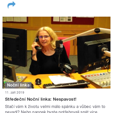
Noční linka
11. září 2019
Středeční Noční linka: Nespavost!
Stačí vám k životu velmi málo spánku a vůbec vám to
nevadí? Nebo naopak byste potřebovali spát více,