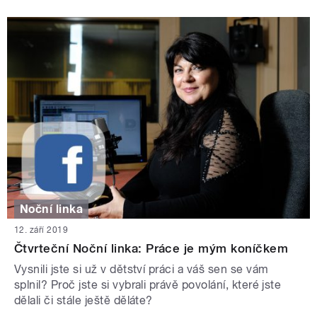
Noční linka
12. září 2019
Čtvrteční Noční linka: Práce je mým koníčkem
Vysnili jste si už v dětství práci a váš sen se vám
splnil? Proč jste si vybrali právě povolání, které jste
dělali či stále ještě děláte?