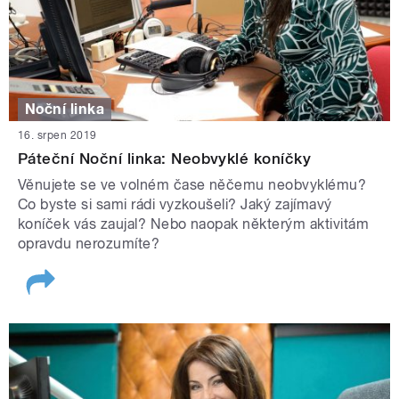
Noční linka
16. srpen 2019
Páteční Noční linka: Neobvyklé koníčky
Věnujete se ve volném čase něčemu neobvyklému?
Co byste si sami rádi vyzkoušeli? Jaký zajímavý
koníček vás zaujal? Nebo naopak některým aktivitám
opravdu nerozumíte?