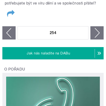
potřebujete být ve víru dění a ve společnosti přátel?
STRÁNKY
254
n
zí
Jak nás naladíte na DABu
O POŘADU