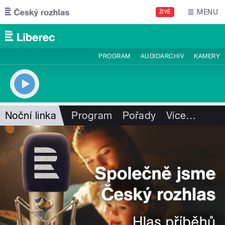
Přejít k hlavnímu obsahu
MENU
ŽIVĚ
PROGRAM
AUDIOARCHIV
KAMERY
Noční linka
Program
Pořady
Více
…