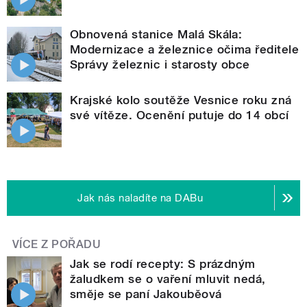
Obnovená stanice Malá Skála:
Modernizace a železnice očima ředitele
Správy železnic i starosty obce
Krajské kolo soutěže Vesnice roku zná
své vítěze. Ocenění putuje do 14 obcí
Jak nás naladíte na DABu
VÍCE Z POŘADU
Jak se rodí recepty: S prázdným
žaludkem se o vaření mluvit nedá,
směje se paní Jakouběová