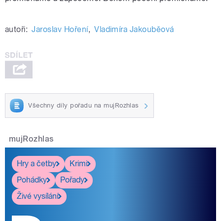
autoři:
Jaroslav Hoření
,
Vladimíra Jakouběová
Všechny díly pořadu na mujRozhlas
mujRozhlas
Hry a četby
Krimi
Pohádky
Pořady
Živé vysílání