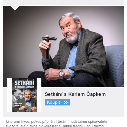
Setkání s Karlem Čapkem
Koupit
Literární fikce, pokus přiblížit literární nadsázkou spisovatele,
filozofa, ale hlavně člověka Karla Čapka trochu jinou formou.