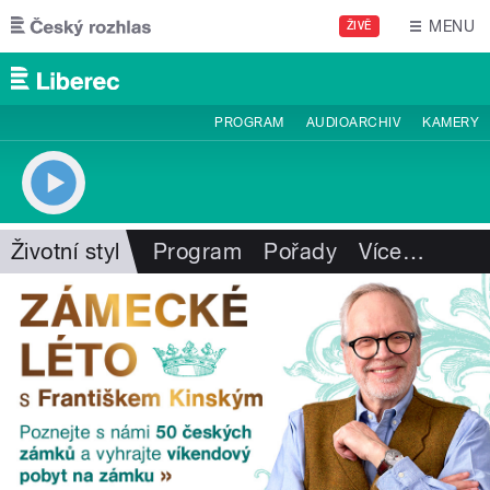
Přejít k hlavnímu obsahu
MENU
ŽIVĚ
PROGRAM
AUDIOARCHIV
KAMERY
Životní styl
Program
Pořady
Více
…