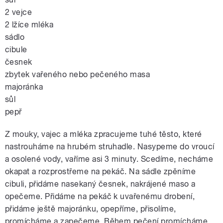
2 vejce
2 lžíce mléka
sádlo
cibule
česnek
zbytek vařeného nebo pečeného masa
majoránka
sůl
pepř
Z mouky, vajec a mléka zpracujeme tuhé těsto, které
nastrouháme na hrubém struhadle. Nasypeme do vroucí
a osolené vody, vaříme asi 3 minuty. Scedíme, necháme
okapat a rozprostřeme na pekáč. Na sádle zpěníme
cibuli, přidáme nasekaný česnek, nakrájené maso a
opečeme. Přidáme na pekáč k uvařenému drobení,
přidáme ještě majoránku, opepříme, přisolíme,
promícháme a zapečeme. Během pečení promícháme.