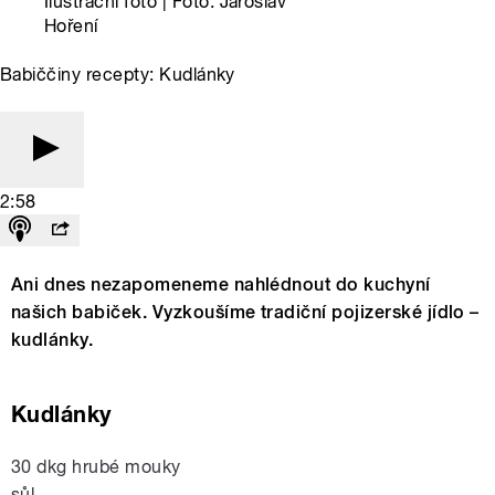
Ilustrační foto | Foto: Jaroslav
Hoření
Babiččiny recepty: Kudlánky
2:58
Ani dnes nezapomeneme nahlédnout do kuchyní
našich babiček. Vyzkoušíme tradiční pojizerské jídlo –
kudlánky.
Kudlánky
30 dkg hrubé mouky
sůl