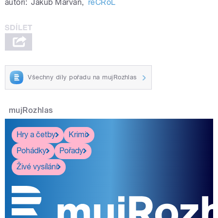
autoři:
Jakub Marvan
,
reČRoL
Všechny díly pořadu na mujRozhlas
mujRozhlas
Hry a četby
Krimi
Pohádky
Pořady
Živé vysílání