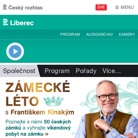
Přejít k hlavnímu obsahu
MENU
ŽIVĚ
PROGRAM
AUDIOARCHIV
KAMERY
Společnost
Program
Pořady
Více
…