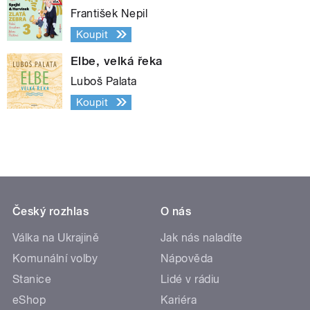
František Nepil
Koupit
Elbe, velká řeka
Luboš Palata
Koupit
Český rozhlas
O nás
Válka na Ukrajině
Jak nás naladíte
Komunální volby
Nápověda
Stanice
Lidé v rádiu
eShop
Kariéra