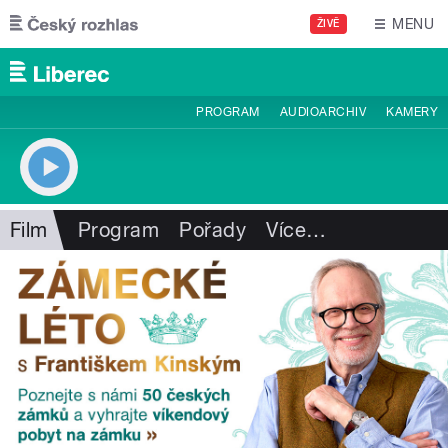
Přejít k hlavnímu obsahu
MENU
ŽIVĚ
PROGRAM
AUDIOARCHIV
KAMERY
Film
Program
Pořady
Více
…