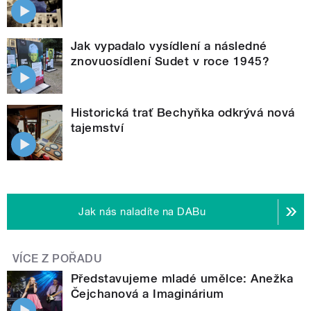
Jak vypadalo vysídlení a následné
znovuosídlení Sudet v roce 1945?
Historická trať Bechyňka odkrývá nová
tajemství
Jak nás naladíte na DABu
VÍCE Z POŘADU
Představujeme mladé umělce: Anežka
Čejchanová a Imaginárium