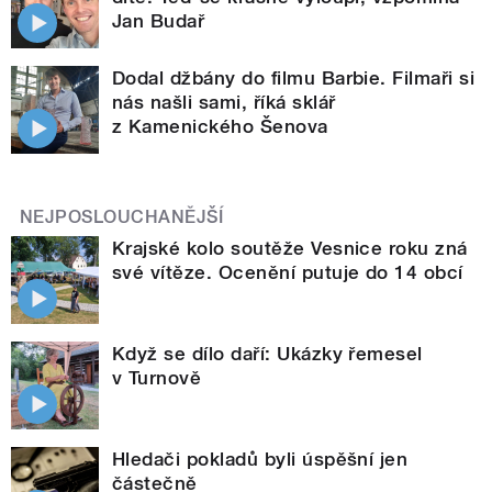
Jan Budař
Dodal džbány do filmu Barbie. Filmaři si
nás našli sami, říká sklář
z Kamenického Šenova
NEJPOSLOUCHANĚJŠÍ
Krajské kolo soutěže Vesnice roku zná
své vítěze. Ocenění putuje do 14 obcí
Když se dílo daří: Ukázky řemesel
v Turnově
Hledači pokladů byli úspěšní jen
částečně