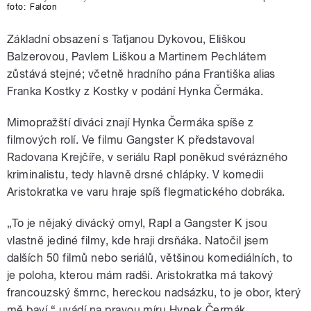
foto:
Falcon
Základní obsazení s Taťjanou Dykovou, Eliškou
Balzerovou, Pavlem Liškou a Martinem Pechlátem
zůstává stejné; včetně hradního pána Františka alias
Franka Kostky z Kostky v podání Hynka Čermáka.
Mimopražští diváci znají Hynka Čermáka spíše z
filmových rolí. Ve filmu Gangster K představoval
Radovana Krejčíře, v seriálu Rapl poněkud svérázného
kriminalistu, tedy hlavně drsné chlápky. V komedii
Aristokratka ve varu hraje spíš flegmatického dobráka.
„To je nějaký divácký omyl, Rapl a Gangster K jsou
vlastně jediné filmy, kde hraji drsňáka. Natočil jsem
dalších 50 filmů nebo seriálů, většinou komediálních, to
je poloha, kterou mám radši. Aristokratka má takový
francouzský šmrnc, hereckou nadsázku, to je obor, který
mě baví,“ uvádí na pravou míru Hynek Čermák.