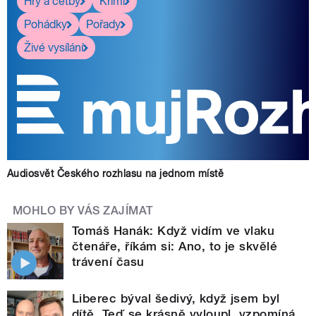
Hry a četby
Krimi
Pohádky
Pořady
Živé vysílání
Audiosvět Českého rozhlasu na jednom místě
MOHLO BY VÁS ZAJÍMAT
Tomáš Hanák: Když vidím ve vlaku
čtenáře, říkám si: Ano, to je skvělé
trávení času
Liberec býval šedivý, když jsem byl
dítě. Teď se krásně vyloupl, vzpomíná