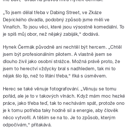
„To jsem dělal třeba v Dabing Street, ve Zkáze
Dejvického divadla, podobný způsob jsme měli ve
Vinařích. To jsou věci, které jsou výsostně komediální. To
je spíš můj obor, než nějaký zabiják,“ dodává.
Hynek Čermák původně ani nechtěl být hercem. „Chtěl
jsem být profesionálním pilotem. A vlastně jsem se
dlouho živil jako osobní strážce. Možná právě proto, že
jsem to herectví vždycky bral s nadhledem, tak mi to
nějak šlo líp, než to lítání třeba,“ říká s úsměvem.
Herec se také věnuje fotografování. „Věnuju se tomu
pořád, ale je to v takových vlnách. Když mám moc hezké
práce, jako třeba teď, tak to nechávám spát, protože ono
je k tomu potřeba taky hodně sil a energie, aby člověk
něco vytvořil. A těším se na to. Je to způsob, kterým
odpočívám,“ přitakává.