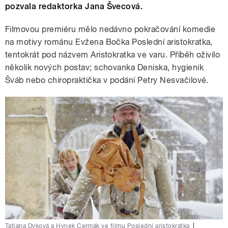
pozvala redaktorka Jana Švecová.
Filmovou premiéru mělo nedávno pokračování komedie
na motivy románu Evžena Bočka Poslední aristokratka,
tentokrát pod názvem Aristokratka ve varu. Příběh oživilo
několik nových postav; schovanka Deniska, hygienik
Šváb nebo chiropraktička v podání Petry Nesvačilové.
Tatiana Dyková a Hynek Čermák ve filmu Poslední aristokratka
|