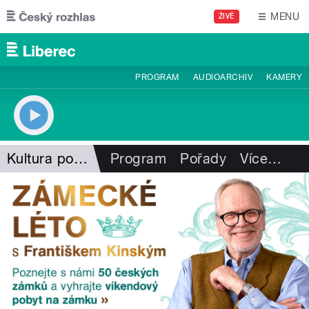
Přejít k hlavnímu obsahu
MENU
ŽIVĚ
PROGRAM
AUDIOARCHIV
KAMERY
Kultura pod Ještědem
Program
Pořady
Více
…