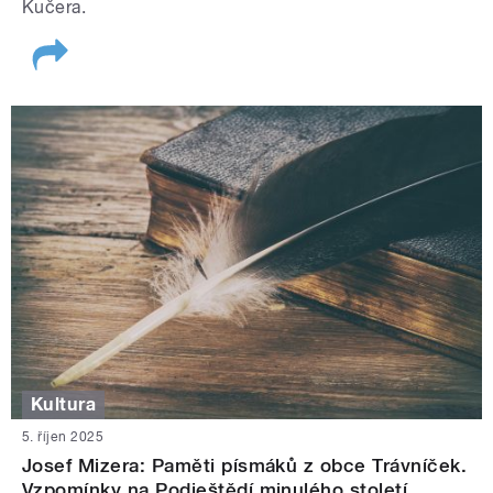
Kučera.
Kultura
5. říjen 2025
Josef Mizera: Paměti písmáků z obce Trávníček.
Vzpomínky na Podještědí minulého století