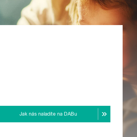
Jak nás naladíte na DABu