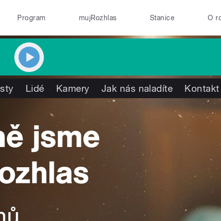
Program
mujRozhlas
Stanice
O r
isty
Lidé
Kamery
Jak nás naladíte
Kontakt