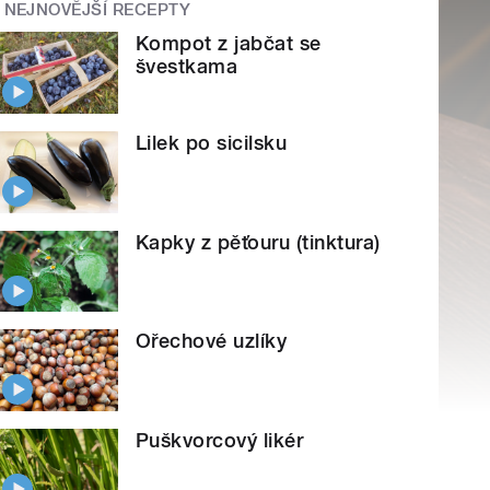
NEJNOVĚJŠÍ RECEPTY
Kompot z jabčat se
švestkama
Lilek po sicilsku
Kapky z pěťouru (tinktura)
Ořechové uzlíky
Puškvorcový likér