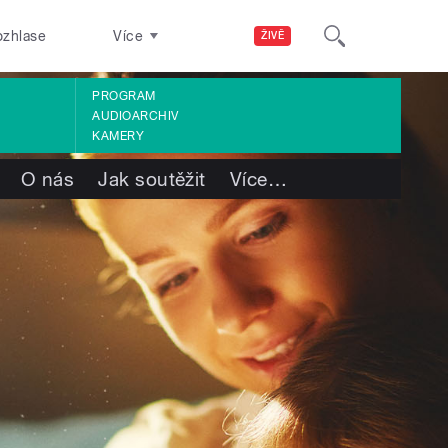
ozhlase
Více
ŽIVĚ
PROGRAM
AUDIOARCHIV
KAMERY
O nás
Jak soutěžit
Více
…