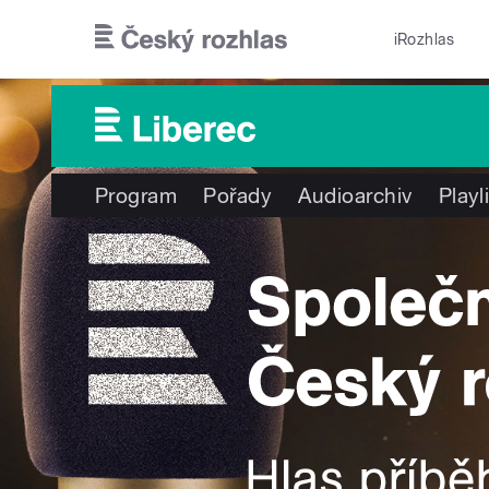
Přejít k hlavnímu obsahu
iRozhlas
Program
Pořady
Audioarchiv
Playl