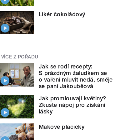
Likér čokoládový
VÍCE Z POŘADU
Jak se rodí recepty:
S prázdným žaludkem se
o vaření mluvit nedá, směje
se paní Jakouběová
Jak promlouvají květiny?
Zkuste nápoj pro získání
lásky
Makové placičky