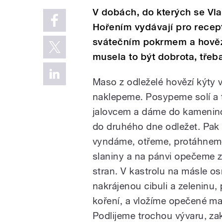
V dobách, do kterých se Vl
Hořením vydávají pro recep
svátečním pokrmem a hovězí
musela to být dobrota, třeba
Maso z odleželé hovězí kýty 
naklepeme. Posypeme solí a
jalovcem a dáme do kamenin
do druhého dne odležet. Pa
vyndáme, otřeme, protáhnem
slaniny a na pánvi opečeme 
stran. V kastrolu na másle 
nakrájenou cibuli a zeleninu,
koření, a vložíme opečené m
Podlijeme trochou vývaru, za