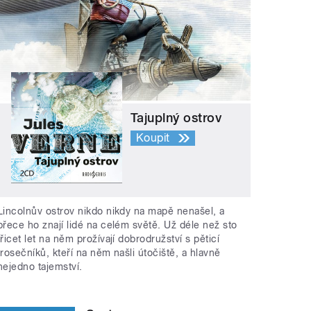
Tajuplný ostrov
Koupit
Lincolnův ostrov nikdo nikdy na mapě nenašel, a
přece ho znají lidé na celém světě. Už déle než sto
třicet let na něm prožívají dobrodružství s pěticí
trosečníků, kteří na něm našli útočiště, a hlavně
nejedno tajemství.