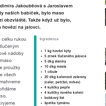
adimíra Jakouběová s Jaroslavem
ty našich babiček, bylo maso
 obzvláště. Takže když už bylo,
 hovězí na jalovci.
v celku rukou
Ingredience
 tlučeným
1 kg hovězí kýty
ové nádoby
5 zrnek tlučeného jalovce
k maso
5 dkg slaniny
10 dkg másla
e proužky
1 cibule
ze všech
20 dkg kořenové zeleniny
osmahneme
(celer, petržel, mrkev)
4 kuličky pepře
 přidáme
4 kuličky nového koření
aso.
bobkový list
kryjeme
špetka tymiánu