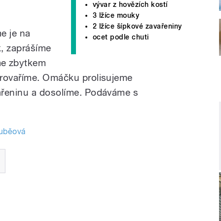
vývar z hovězích kostí
3 lžíce mouky
2 lžíce šípkové zavařeniny
e je na
ocet podle chuti
k, zaprášíme
e zbytkem
provaříme. Omáčku prolisujeme
ařeninu a dosolíme. Podáváme s
ouběová