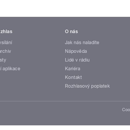
zhlas
O nás
ysílání
Jak nás naladíte
rchiv
Nápověda
sty
Lidé v rádiu
í aplikace
Kariéra
Kontakt
Rozhlasový poplatek
Coo