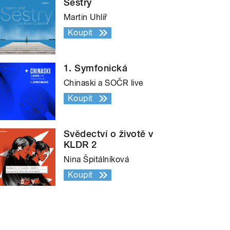
Sestry
Martin Uhlíř
Koupit
1. Symfonická
Chinaski a SOČR live
Koupit
Svědectví o životě v
KLDR 2
Nina Špitálníková
Koupit