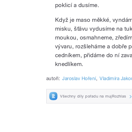
poklicí a dusíme.
Když je maso měkké, vyndám
misku, šťávu vydusíme na tu
moukou, osmahneme, zředím
vývaru, rozšleháme a dobře 
cedníkem, přidáme do ní zav
knedlíkem.
autoři:
Jaroslav Hoření
,
Vladimíra Jak
Všechny díly pořadu na mujRozhlas