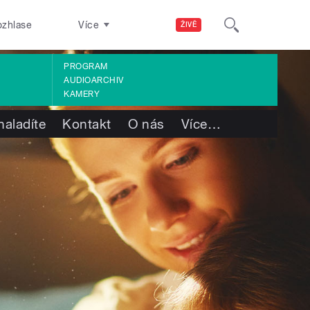
ozhlase
Více
ŽIVĚ
PROGRAM
AUDIOARCHIV
KAMERY
naladíte
Kontakt
O nás
Více
…