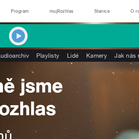
Program
mujRozhlas
Stanice
O r
udioarchiv
Playlisty
Lidé
Kamery
Jak nás 