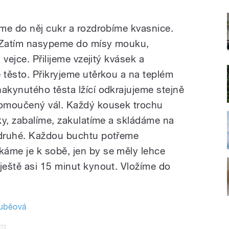
me do něj cukr a rozdrobíme kvasnice.
. Zatím nasypeme do mísy mouku,
vejce. Přilijeme vzejitý kvásek a
těsto. Přikryjeme utěrkou a na teplém
kynutého těsta lžící odkrajujeme stejně
omoučený vál. Každý kousek trochu
ky, zabalíme, zakulatíme a skládáme na
 druhé. Každou buchtu potřeme
me je k sobě, jen by se měly lehce
eště asi 15 minut kynout. Vložíme do
ouběová