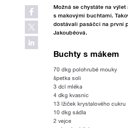
Možná se chystáte na výlet 
s makovými buchtami. Takov
dostávali pasáčci na první 
Jakouběová.
Buchty s mákem
70 dkg polohrubé mouky
špetka soli
3 dcl mléka
4 dkg kvasnic
13 lžiček krystalového cukru
10 dkg sádla
2 vejce