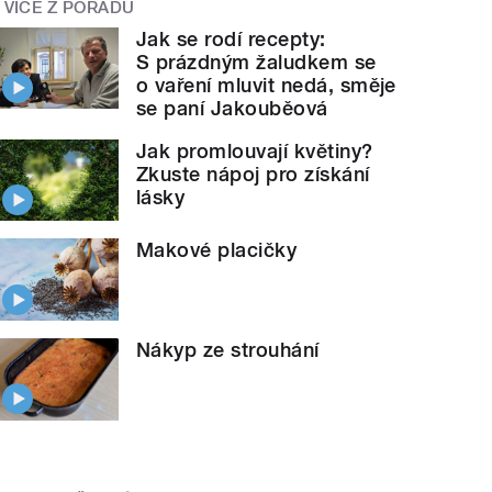
VÍCE Z POŘADU
Jak se rodí recepty:
S prázdným žaludkem se
o vaření mluvit nedá, směje
se paní Jakouběová
Jak promlouvají květiny?
Zkuste nápoj pro získání
lásky
Makové placičky
Nákyp ze strouhání