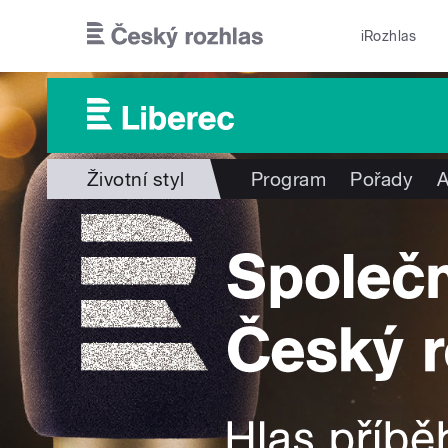
Přejít k hlavnímu obsahu
iRozhlas
Životní styl
Program
Pořady
A