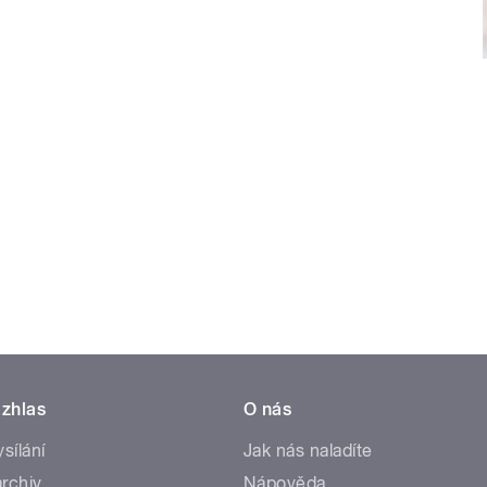
zhlas
O nás
ysílání
Jak nás naladíte
rchiv
Nápověda