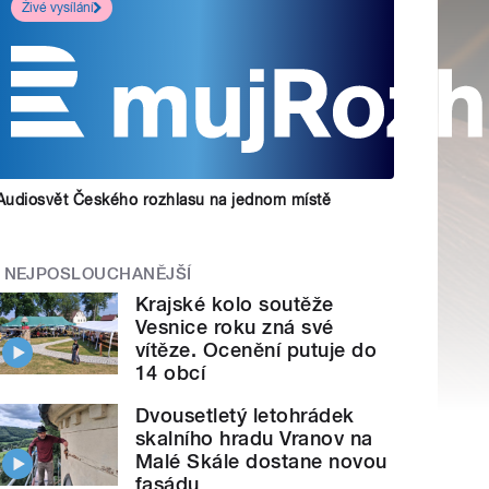
Živé vysílání
Audiosvět Českého rozhlasu na jednom místě
NEJPOSLOUCHANĚJŠÍ
Krajské kolo soutěže
Vesnice roku zná své
vítěze. Ocenění putuje do
14 obcí
Dvousetletý letohrádek
skalního hradu Vranov na
Malé Skále dostane novou
fasádu