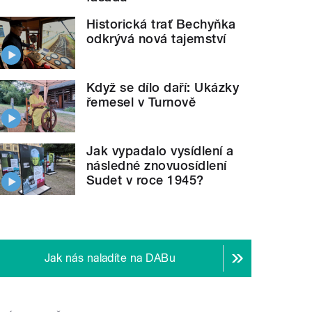
Historická trať Bechyňka
odkrývá nová tajemství
Když se dílo daří: Ukázky
řemesel v Turnově
Jak vypadalo vysídlení a
následné znovuosídlení
Sudet v roce 1945?
Jak nás naladíte na DABu