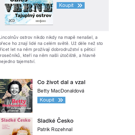
Koupit
Lincolnův ostrov nikdo nikdy na mapě nenašel, a
přece ho znají lidé na celém světě. Už déle než sto
třicet let na něm prožívají dobrodružství s pěticí
trosečníků, kteří na něm našli útočiště, a hlavně
nejedno tajemství.
Co život dal a vzal
Betty MacDonaldová
Koupit
Sladké Česko
Patrik Rozehnal