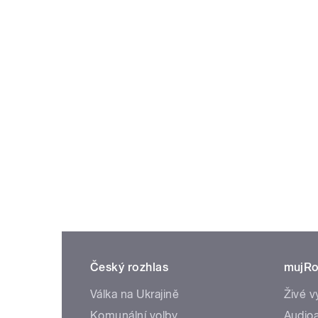
Český rozhlas
mujRo
Válka na Ukrajině
Živé v
Komunální volby
Audioa