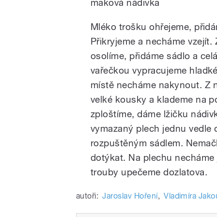
maková nádivka
Mléko trošku ohřejeme, přidá
Přikryjeme a necháme vzejít
osolíme, přidáme sádlo a celá 
vařečkou vypracujeme hladké 
místě necháme nakynout. Z na
velké kousky a klademe na p
zploštíme, dáme lžičku nádiv
vymazaný plech jednu vedle
rozpuštěným sádlem. Nemačká
dotýkat. Na plechu necháme j
trouby upečeme dozlatova.
autoři:
Jaroslav Hoření
,
Vladimíra Jak