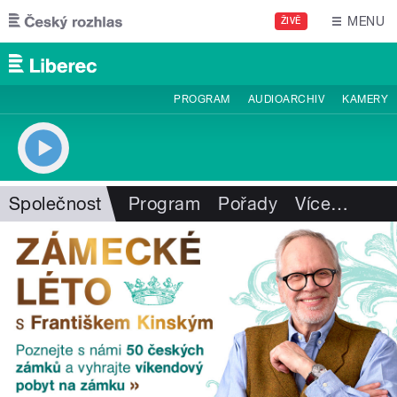
Přejít k hlavnímu obsahu
MENU
ŽIVĚ
PROGRAM
AUDIOARCHIV
KAMERY
Společnost
Program
Pořady
Více
…