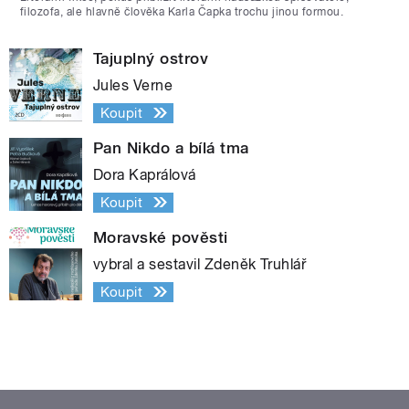
filozofa, ale hlavně člověka Karla Čapka trochu jinou formou.
Tajuplný ostrov
Jules Verne
Koupit
Pan Nikdo a bílá tma
Dora Kaprálová
Koupit
Moravské pověsti
vybral a sestavil Zdeněk Truhlář
Koupit