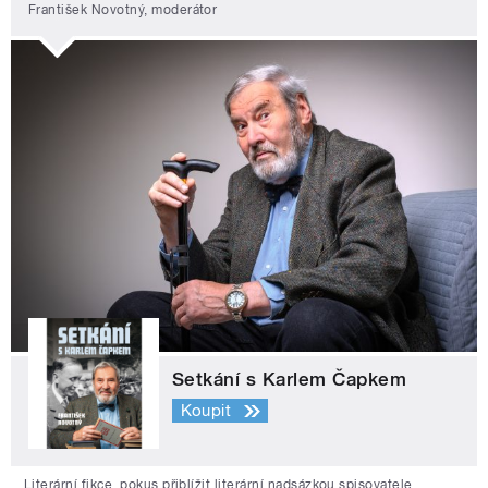
František Novotný, moderátor
Setkání s Karlem Čapkem
Koupit
Literární fikce, pokus přiblížit literární nadsázkou spisovatele,