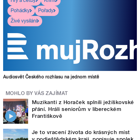
Hry a četby
Krimi
Pohádky
Pořady
Živé vysílání
Audiosvět Českého rozhlasu na jednom místě
MOHLO BY VÁS ZAJÍMAT
Muzikanti z Horaček splnili ježíškovské
přání. Hráli seniorům v libereckém
Františkově
Je to vracení života do krásných míst
v podještědském kraji, popisuje spolek