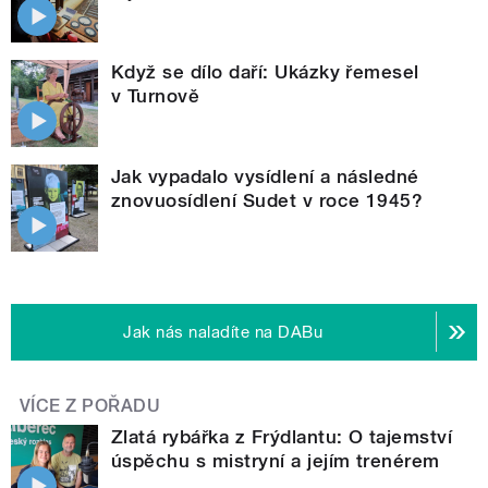
Když se dílo daří: Ukázky řemesel
v Turnově
Jak vypadalo vysídlení a následné
znovuosídlení Sudet v roce 1945?
Jak nás naladíte na DABu
VÍCE Z POŘADU
Zlatá rybářka z Frýdlantu: O tajemství
úspěchu s mistryní a jejím trenérem