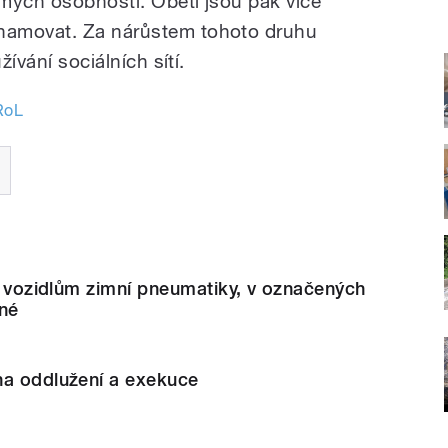
mých osobností. Oběti jsou pak více
namovat. Za nárůstem tohoto druhu
žívání sociálních sítí.
RoL
jí vozidlům zimní pneumatiky, v označených
nné
na oddlužení a exekuce