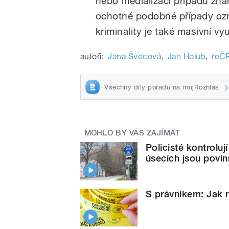
nebo medializaci případů zná
ochotné podobné případy oz
kriminality je také masivní vyu
autoři:
Jana Švecová
,
Jan Holub
,
reČ
Všechny díly pořadu na mujRozhlas
MOHLO BY VÁS ZAJÍMAT
Policisté kontrolu
úsecích jsou povi
S právníkem: Jak 