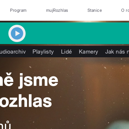
Program
mujRozhlas
Stanice
O r
udioarchiv
Playlisty
Lidé
Kamery
Jak nás n