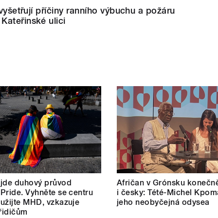
 vyšetřují příčiny ranního výbuchu a požáru
ateřinské ulici
 jde duhový průvod
Afričan v Grónsku konečn
Pride. Vyhněte se centru
i česky: Tété-Michel Kpom
užijte MHD, vzkazuje
jeho neobyčejná odysea
 řidičům