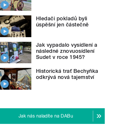
Hledači pokladů byli
úspěšní jen částečně
Jak vypadalo vysídlení a
následné znovuosídlení
Sudet v roce 1945?
Historická trať Bechyňka
odkrývá nová tajemství
Jak nás naladíte na DABu