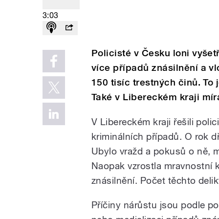
3:03
Policisté v Česku loni vyšet
více případů znásilnění a v
150 tisíc trestných činů. To
Také v Libereckém kraji míra 
V Libereckém kraji řešili poli
kriminálních případů. O rok d
Ubylo vražd a pokusů o ně, m
Naopak vzrostla mravnostní kr
znásilnění. Počet těchto deli
Příčiny nárůstu jsou podle pol