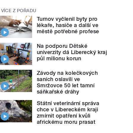
VÍCE Z POŘADU
Turnov vyčlenil byty pro
lékaře, hasiče a další ve
městě potřebné profese
Na podporu Dětské
univerzity dá Liberecký kraj
půl milionu korun
Závody na kolečkových
saních oslavili ve
Smržovce 50 let tamní
sáňkařské dráhy
Státní veterinární správa
chce v Libereckém kraji
zmírnit opatření kvůli
africkému moru prasat