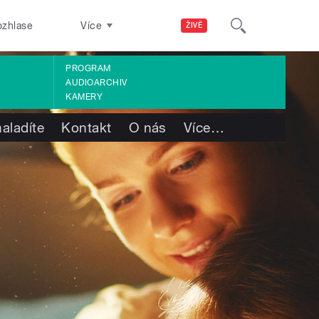
ozhlase
Více
ŽIVĚ
PROGRAM
AUDIOARCHIV
KAMERY
aladíte
Kontakt
O nás
Více
…