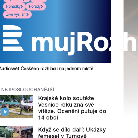
Pohádky
Pořady
Živé vysílání
Audiosvět Českého rozhlasu na jednom místě
NEJPOSLOUCHANĚJŠÍ
Krajské kolo soutěže
Vesnice roku zná své
vítěze. Ocenění putuje do
14 obcí
Když se dílo daří: Ukázky
řemesel v Turnově