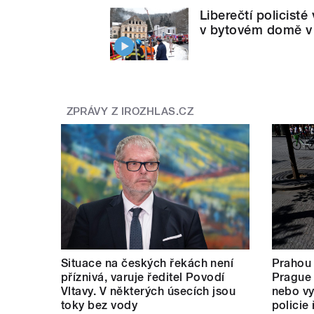
Liberečtí policisté
v bytovém domě v K
ZPRÁVY Z IROZHLAS.CZ
Situace na českých řekách není
Prahou
příznivá, varuje ředitel Povodí
Prague 
Vltavy. V některých úsecích jsou
nebo vy
toky bez vody
policie