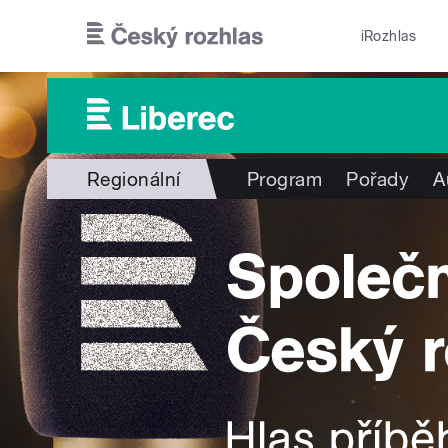
Přejít k hlavnímu obsahu
iRozhlas
Regionální
Program
Pořady
A