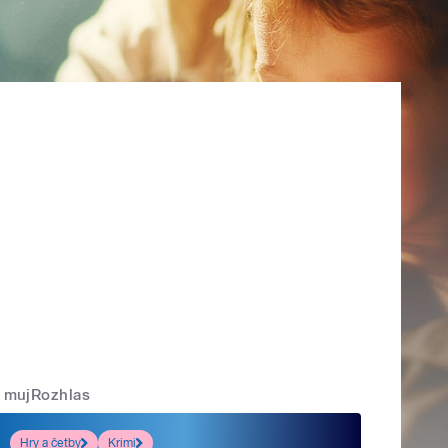
mujRozhlas
Hry a četby
Krimi