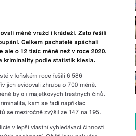
řovali méně vražd i krádeží. Zato řešili
loupání. Celkem pachatelé spáchali
 je ale o 12 tisíc méně než v roce 2020.
kriminality podle statistik klesla.
cisté v loňském roce řešili 6 586
řív jich evidovali zhruba o 700 méně.
éně bylo i majetkových trestných činů.
iminalita, kam se řadí například
ktů se meziročně zvýšil ze 147 na 195.
icie v lepší vlastní vyhledávací činnosti