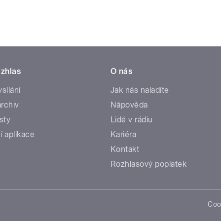
zhlas
O nás
ysílání
Jak nás naladíte
rchiv
Nápověda
sty
Lidé v rádiu
í aplikace
Kariéra
Kontakt
Rozhlasový poplatek
Coo