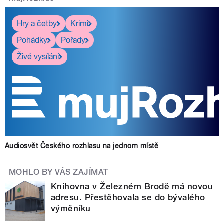
Hry a četby
Krimi
Pohádky
Pořady
Živé vysílání
Audiosvět Českého rozhlasu na jednom místě
MOHLO BY VÁS ZAJÍMAT
Knihovna v Železném Brodě má novou
adresu. Přestěhovala se do bývalého
výměníku