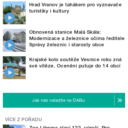
Hrad Vranov je tahákem pro vyznavače
turistiky i kultury
Obnovená stanice Malá Skála:
Modernizace a železnice očima ředitele
Správy železnic i starosty obce
Krajské kolo soutěže Vesnice roku zná
své vítěze. Ocenění putuje do 14 obcí
Jak nás naladíte na DABu
VÍCE Z POŘADU
Zoo Liberec slaví 122. výročí. Pro