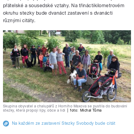
přátelské a sousedské vztahy. Na třináctikilometrovém
okruhu stezky bude dvanáct zastavení s dvanácti
různými citáty.
Skupina obyvatel a chalupářů z Horního Maxova se pustila do budování
stezky, která propojí lípy, obce a lidi
|
foto:
Michal Tůma
Na každém ze zastavení Stezky Svobody bude citát