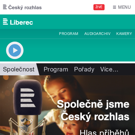
Přejít k hlavnímu obsahu
MENU
ŽIVĚ
PROGRAM
AUDIOARCHIV
KAMERY
Společnost
Program
Pořady
Více
…