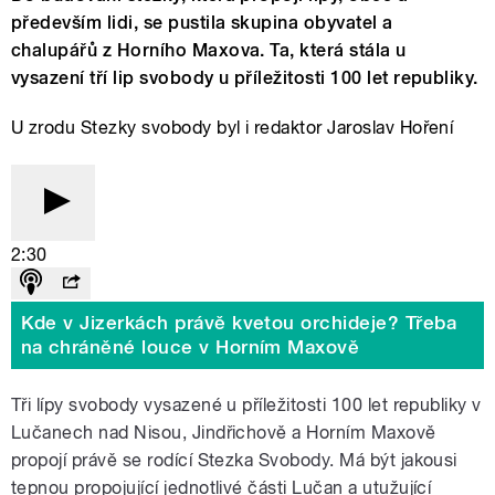
především lidi, se pustila skupina obyvatel a
chalupářů z Horního Maxova. Ta, která stála u
vysazení tří lip svobody u příležitosti 100 let republiky.
U zrodu Stezky svobody byl i redaktor Jaroslav Hoření
2:30
Kde v Jizerkách právě kvetou orchideje? Třeba
na chráněné louce v Horním Maxově
Tři lípy svobody vysazené u příležitosti 100 let republiky v
Lučanech nad Nisou, Jindřichově a Horním Maxově
propojí právě se rodící Stezka Svobody. Má být jakousi
tepnou propojující jednotlivé části Lučan a utužující