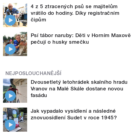
4 z 5 ztracených psů se majitelům
vrátilo do hodiny. Díky registračním
čipům
Psí tábor naruby: Děti v Horním Maxově
pečují o husky smečku
NEJPOSLOUCHANĚJŠÍ
Dvousetletý letohrádek skalního hradu
Vranov na Malé Skále dostane novou
fasádu
Jak vypadalo vysídlení a následné
znovuosídlení Sudet v roce 1945?