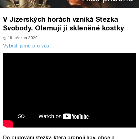
V Jizerských horách vzniká Stezka
Svobody. Olemují ji skleněné kostky
18. březen 2020
Vybrali jsme pro vás
Do budování stezky, která propojí lípy, obce a