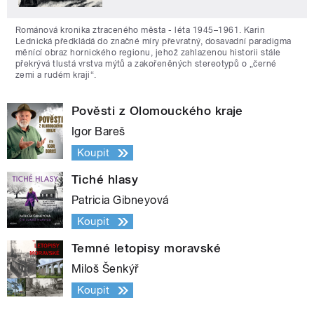
Románová kronika ztraceného města - léta 1945–1961. Karin
Lednická předkládá do značné míry převratný, dosavadní paradigma
měnící obraz hornického regionu, jehož zahlazenou historii stále
překrývá tlustá vrstva mýtů a zakořeněných stereotypů o „černé
zemi a rudém kraji“.
Pověsti z Olomouckého kraje
Igor Bareš
Koupit
Tiché hlasy
Patricia Gibneyová
Koupit
Temné letopisy moravské
Miloš Šenkýř
Koupit