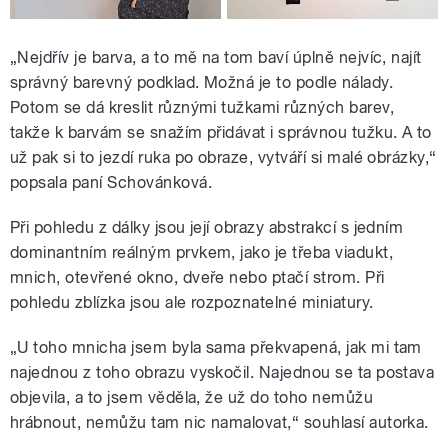
„Nejdřív je barva, a to mě na tom baví úplně nejvíc, najít
správný barevný podklad. Možná je to podle nálady.
Potom se dá kreslit různými tužkami různých barev,
takže k barvám se snažím přidávat i správnou tužku. A to
už pak si to jezdí ruka po obraze, vytváří si malé obrázky,“
popsala paní Schovánková.
Při pohledu z dálky jsou její obrazy abstrakcí s jedním
dominantním reálným prvkem, jako je třeba viadukt,
mnich, otevřené okno, dveře nebo ptačí strom. Při
pohledu zblízka jsou ale rozpoznatelné miniatury.
„U toho mnicha jsem byla sama překvapená, jak mi tam
najednou z toho obrazu vyskočil. Najednou se ta postava
objevila, a to jsem věděla, že už do toho nemůžu
hrábnout, nemůžu tam nic namalovat,“ souhlasí autorka.