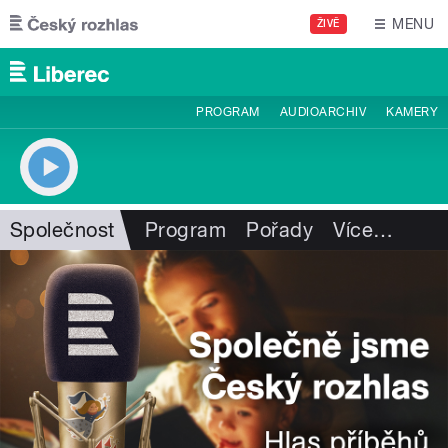
Přejít k hlavnímu obsahu
MENU
ŽIVĚ
PROGRAM
AUDIOARCHIV
KAMERY
Společnost
Program
Pořady
Více
…