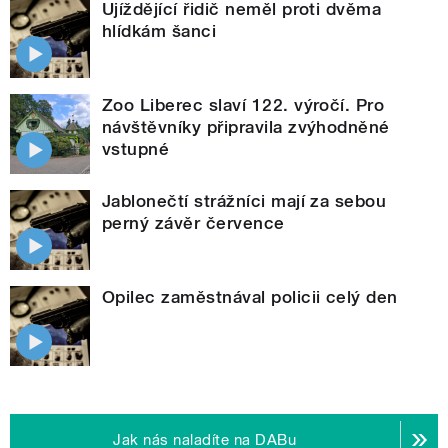
Ujíždějící řidič neměl proti dvěma
hlídkám šanci
Zoo Liberec slaví 122. výročí. Pro
návštěvníky připravila zvýhodněné
vstupné
Jablonečtí strážníci mají za sebou
perný závěr července
Opilec zaměstnával policii celý den
Jak nás naladíte na DABu