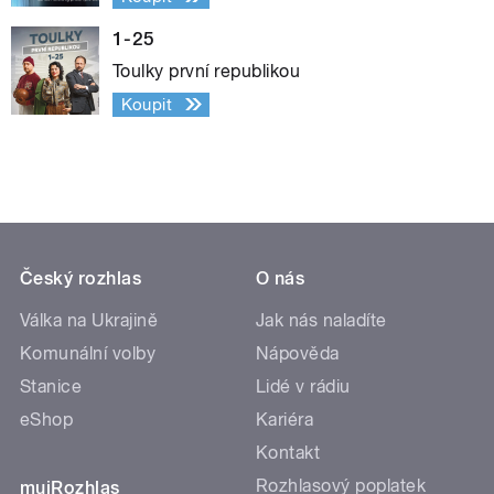
1-25
Toulky první republikou
Koupit
Český rozhlas
O nás
Válka na Ukrajině
Jak nás naladíte
Komunální volby
Nápověda
Stanice
Lidé v rádiu
eShop
Kariéra
Kontakt
Rozhlasový poplatek
mujRozhlas