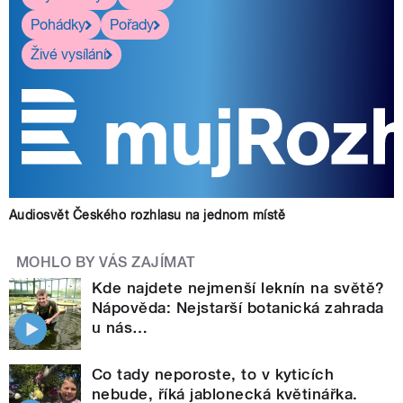
Pohádky
Pořady
Živé vysílání
Audiosvět Českého rozhlasu na jednom místě
MOHLO BY VÁS ZAJÍMAT
Kde najdete nejmenší leknín na světě?
Nápověda: Nejstarší botanická zahrada
u nás…
Co tady neporoste, to v kyticích
nebude, říká jablonecká květinářka.