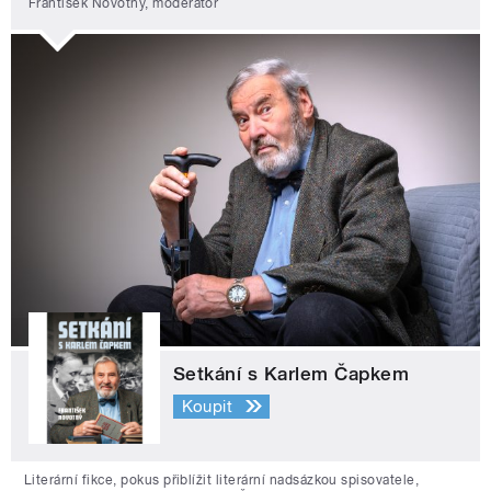
František Novotný, moderátor
Setkání s Karlem Čapkem
Koupit
Literární fikce, pokus přiblížit literární nadsázkou spisovatele,