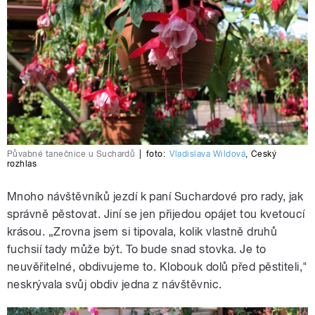
Půvabné tanečnice u Suchardů
|
foto:
Vladislava Wildová
,
Český
rozhlas
Mnoho návštěvníků jezdí k paní Suchardové pro rady, jak
správně pěstovat. Jiní se jen přijedou opájet tou kvetoucí
krásou. „Zrovna jsem si tipovala, kolik vlastně druhů
fuchsií tady může být. To bude snad stovka. Je to
neuvěřitelné, obdivujeme to. Klobouk dolů před pěstiteli,"
neskrývala svůj obdiv jedna z návštěvnic.