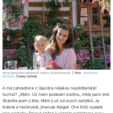
Nová generace pěstitelů rodiny Suchardových
|
foto:
Vladislava
Wildová
,
Český rozhlas
A má zahradnice z Újezdce nějakou nejoblíbenější
fuchsii? „Mám. Už mám poslední rostlinu, měla jsem dvě.
Sháněla jsem ji léta. Mám ji už od svých začátků. Je
krásná a neobvyklá, jmenuje Abigail. Ona totiž vypadá