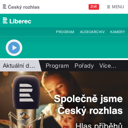
Přejít k hlavnímu obsahu
MENU
ŽIVĚ
PROGRAM
AUDIOARCHIV
KAMERY
Aktuální dění
Program
Pořady
Více
…