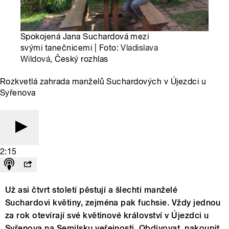
Spokojená Jana Suchardová mezi
svými tanečnicemi | Foto:
Vladislava
Wildová
, Český rozhlas
Rozkvetlá zahrada manželů Suchardových v Újezdci u
Syřenova
2:15
Už asi čtvrt století pěstují a šlechtí manželé
Suchardovi květiny, zejména pak fuchsie. Vždy jednou
za rok otevírají své květinové království v Újezdci u
Syřenova na Semilsku veřejnosti. Obdivovat, nakoupit,