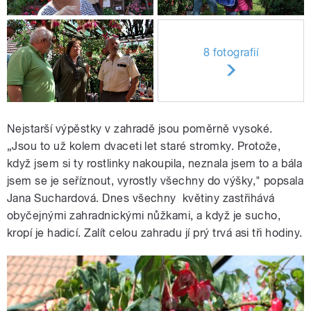
8 fotografií
Nejstarší výpěstky v zahradě jsou poměrně vysoké.
„Jsou to už kolem dvaceti let staré stromky. Protože,
když jsem si ty rostlinky nakoupila, neznala jsem to a bála
jsem se je seříznout, vyrostly všechny do výšky," popsala
Jana Suchardová. Dnes všechny květiny zastřihává
obyčejnými zahradnickými nůžkami, a když je sucho,
kropí je hadicí. Zalít celou zahradu jí prý trvá asi tři hodiny.