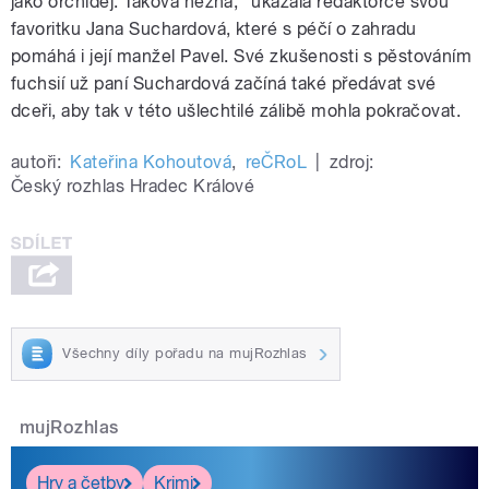
jako orchidej. Taková něžná," ukázala redaktorce svou
favoritku Jana Suchardová, které s péčí o zahradu
pomáhá i její manžel Pavel. Své zkušenosti s pěstováním
fuchsií už paní Suchardová začíná také předávat své
dceři, aby tak v této ušlechtilé zálibě mohla pokračovat.
autoři:
Kateřina Kohoutová
,
reČRoL
|
zdroj:
Český rozhlas Hradec Králové
Všechny díly pořadu na mujRozhlas
mujRozhlas
Hry a četby
Krimi