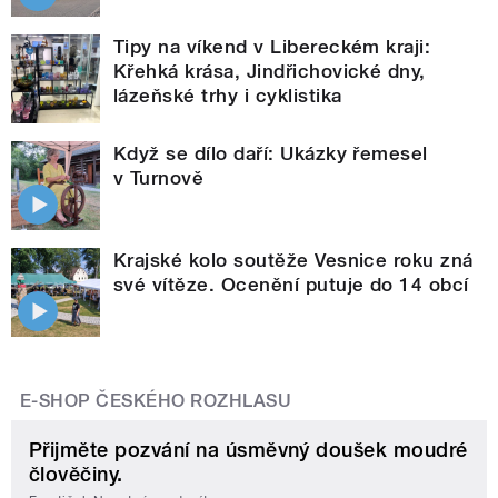
Tipy na víkend v Libereckém kraji:
Křehká krása, Jindřichovické dny,
lázeňské trhy i cyklistika
Když se dílo daří: Ukázky řemesel
v Turnově
Krajské kolo soutěže Vesnice roku zná
své vítěze. Ocenění putuje do 14 obcí
E-SHOP ČESKÉHO ROZHLASU
Přijměte pozvání na úsměvný doušek moudré
člověčiny.