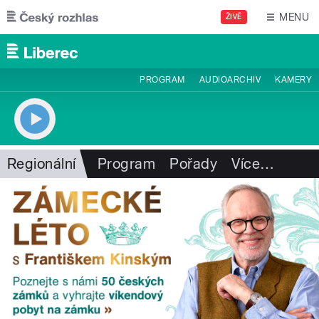
Přejít k hlavnímu obsahu
MENU
ŽIVĚ
PROGRAM
AUDIOARCHIV
KAMERY
Regionální
Program
Pořady
Více
…