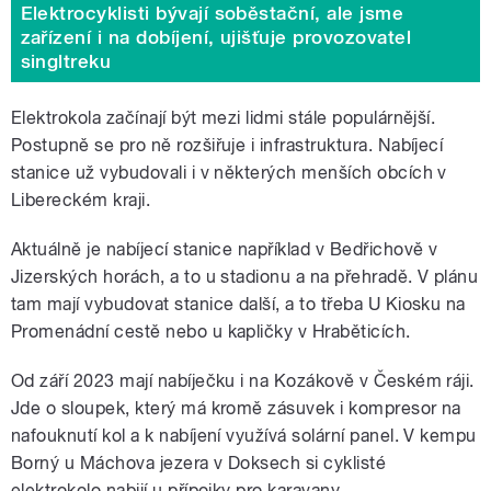
Elektrocyklisti bývají soběstační, ale jsme
zařízení i na dobíjení, ujišťuje provozovatel
singltreku
Elektrokola začínají být mezi lidmi stále populárnější.
Postupně se pro ně rozšiřuje i infrastruktura. Nabíjecí
stanice už vybudovali i v některých menších obcích v
Libereckém kraji.
Aktuálně je nabíjecí stanice například v Bedřichově v
Jizerských horách, a to u stadionu a na přehradě. V plánu
tam mají vybudovat stanice další, a to třeba U Kiosku na
Promenádní cestě nebo u kapličky v Hraběticích.
Od září 2023 mají nabíječku i na Kozákově v Českém ráji.
Jde o sloupek, který má kromě zásuvek i kompresor na
nafouknutí kol a k nabíjení využívá solární panel. V kempu
Borný u Máchova jezera v Doksech si cyklisté
elektrokolo nabijí u přípojky pro karavany.