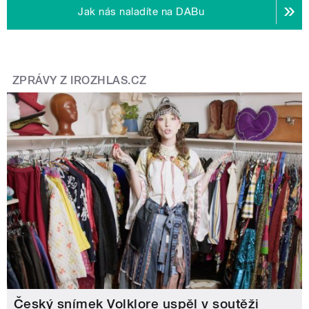
Jak nás naladíte na DABu
ZPRÁVY Z IROZHLAS.CZ
Český snímek Volklore uspěl v soutěži