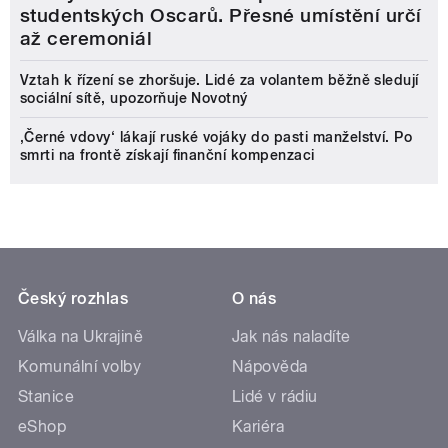
studentských Oscarů. Přesné umístění určí
až ceremoniál
Vztah k řízení se zhoršuje. Lidé za volantem běžně sledují
sociální sítě, upozorňuje Novotný
‚Černé vdovy‘ lákají ruské vojáky do pasti manželství. Po
smrti na frontě získají finanční kompenzaci
Český rozhlas
O nás
Válka na Ukrajině
Jak nás naladíte
Komunální volby
Nápověda
Stanice
Lidé v rádiu
eShop
Kariéra