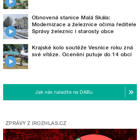
Obnovená stanice Malá Skála:
Modernizace a železnice očima ředitele
Správy železnic i starosty obce
Krajské kolo soutěže Vesnice roku zná
své vítěze. Ocenění putuje do 14 obcí
Jak nás naladíte na DABu
ZPRÁVY Z IROZHLAS.CZ