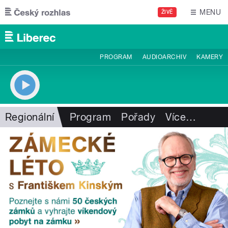
Přejít k hlavnímu obsahu
MENU
ŽIVĚ
PROGRAM
AUDIOARCHIV
KAMERY
Regionální
Program
Pořady
Více
…