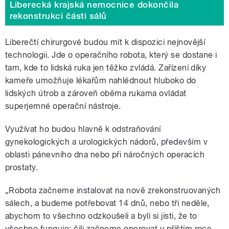
Liberecká krajská nemocnice dokončila
rekonstrukci části sálů
Liberečtí chirurgové budou mít k dispozici nejnovější
technologii. Jde o operačního robota, který se dostane i
tam, kde to lidská ruka jen těžko zvládá. Zařízení díky
kameře umožňuje lékařům nahlédnout hluboko do
lidských útrob a zároveň oběma rukama ovládat
superjemné operační nástroje.
Využívat ho budou hlavně k odstraňování
gynekologických a urologických nádorů, především v
oblasti pánevního dna nebo při náročných operacích
prostaty.
„Robota začneme instalovat na nově zrekonstruovaných
sálech, a budeme potřebovat 14 dnů, nebo tři neděle,
abychom to všechno odzkoušeli a byli si jisti, že to
všechno funguje; čili začneme operovat v příštím roce