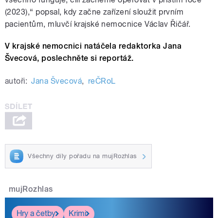
(2023),“ popsal, kdy začne zařízení sloužit prvním
pacientům, mluvčí krajské nemocnice Václav Řičář.
V krajské nemocnici natáčela redaktorka Jana
Švecová, poslechněte si reportáž.
autoři:
Jana Švecová
,
reČRoL
Všechny díly pořadu na mujRozhlas
mujRozhlas
Hry a četby
Krimi