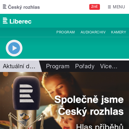
Přejít k hlavnímu obsahu
MENU
ŽIVĚ
PROGRAM
AUDIOARCHIV
KAMERY
Aktuální dění
Program
Pořady
Více
…