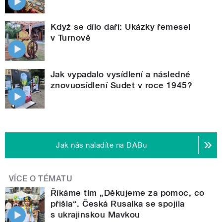
Když se dílo daří: Ukázky řemesel
v Turnově
Jak vypadalo vysídlení a následné
znovuosídlení Sudet v roce 1945?
Jak nás naladíte na DABu
VÍCE O TÉMATU
Říkáme tím „Děkujeme za pomoc, co
přišla“. Česká Rusalka se spojila
s ukrajinskou Mavkou