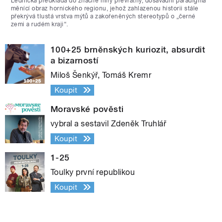
Lednická předkládá do značné míry převratný, dosavadní paradigma
měnící obraz hornického regionu, jehož zahlazenou historii stále
překrývá tlustá vrstva mýtů a zakořeněných stereotypů o „černé
zemi a rudém kraji“.
100+25 brněnských kuriozit, absurdit
a bizarností
Miloš Šenkýř, Tomáš Kremr
Koupit
Moravské pověsti
vybral a sestavil Zdeněk Truhlář
Koupit
1-25
Toulky první republikou
Koupit