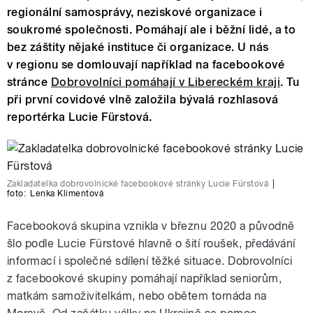
regionální samosprávy, neziskové organizace i
soukromé společnosti. Pomáhají ale i běžní lidé, a to
bez záštity nějaké instituce či organizace. U nás
v regionu se domlouvají například na facebookové
stránce
Dobrovolníci pomáhají v Libereckém kraji
. Tu
při první covidové vlně založila bývalá rozhlasová
reportérka Lucie Fürstová.
Zakladatelka dobrovolnické facebookové stránky Lucie Fürstová
|
foto:
Lenka Klimentová
Facebooková skupina vznikla v březnu 2020 a původně
šlo podle Lucie Fürstové hlavně o šití roušek, předávání
informací i společné sdílení těžké situace. Dobrovolníci
z facebookové skupiny pomáhají například seniorům,
matkám samoživitelkám, nebo obětem tornáda na