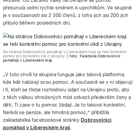
Moravě. Od začátku války na Ukrajině se pomoc
přesunula velmi rychle směrem k uprchlíkům. Ve skupině
je v současnosti asi 2 300 členů, z toho jich asi 200 jich
přibylo během posledních dní.
Na stránce Dobrovolníci pomáhají v Libereckém kraji se řeší konkrétní
pomoc pro konkrétní lidi z Ukrajiny
|
foto:
Facebook Dobrovolníci
pomáhají v Libereckém kraji
„V tuto chvíli ta skupina funguje jako taková platforma,
kde lidé nabízejí svou pomoc. A současně se v ní objevují
i ti, kteří se třeba rozhodnou odjet na Ukrajinu proto, aby
z těch válkou ohrožených míst odvezli především ženy a
děti. Ti zase o tu pomoc žádají. Je to takové konkrétní.
Neřeší se peníze, ale hmotná pomoc,“ přiblížila
zakladatelka facebookové stránky
Dobrovolníci
pomáhají v Libereckém kraji
.