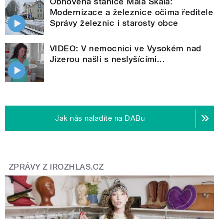
Obnovená stanice Malá Skála:
Modernizace a železnice očima ředitele
Správy železnic i starosty obce
VIDEO: V nemocnici ve Vysokém nad
Jizerou našli s neslyšícími...
Jak nás naladíte na DABu
ZPRÁVY Z IROZHLAS.CZ