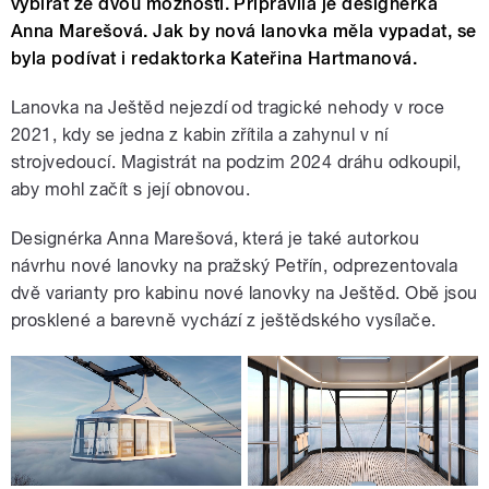
vybírat ze dvou možností. Připravila je designérka
Anna Marešová. Jak by nová lanovka měla vypadat, se
byla podívat i redaktorka Kateřina Hartmanová.
Lanovka na Ještěd nejezdí od tragické nehody v roce
2021, kdy se jedna z kabin zřítila a zahynul v ní
strojvedoucí. Magistrát na podzim 2024 dráhu odkoupil,
aby mohl začít s její obnovou.
Designérka Anna Marešová, která je také autorkou
návrhu nové lanovky na pražský Petřín, odprezentovala
dvě varianty pro kabinu nové lanovky na Ještěd. Obě jsou
prosklené a barevně vychází z ještědského vysílače.