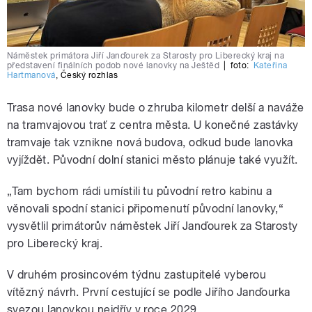
Náměstek primátora Jiří Janďourek za Starosty pro Liberecký kraj na
představení finálních podob nové lanovky na Ještěd
|
foto:
Kateřina
Hartmanová
,
Český rozhlas
Trasa nové lanovky bude o zhruba kilometr delší a naváže
na tramvajovou trať z centra města. U konečné zastávky
tramvaje tak vznikne nová budova, odkud bude lanovka
vyjíždět. Původní dolní stanici město plánuje také využít.
„Tam bychom rádi umístili tu původní retro kabinu a
věnovali spodní stanici připomenutí původní lanovky,“
vysvětlil primátorův náměstek Jiří Janďourek za Starosty
pro Liberecký kraj.
V druhém prosincovém týdnu zastupitelé vyberou
vítězný návrh. První cestující se podle Jiřího Janďourka
svezou lanovkou nejdřív v roce 2029.