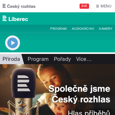
Přejít k hlavnímu obsahu
MENU
ŽIVĚ
PROGRAM
AUDIOARCHIV
KAMERY
Příroda
Program
Pořady
Více
…