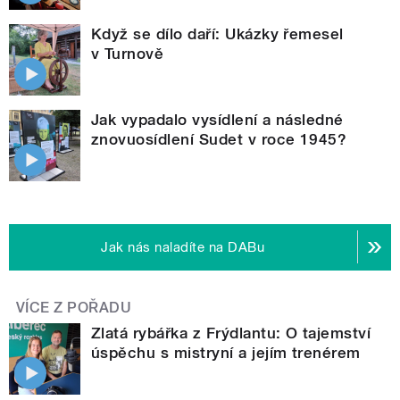
Když se dílo daří: Ukázky řemesel
v Turnově
Jak vypadalo vysídlení a následné
znovuosídlení Sudet v roce 1945?
Jak nás naladíte na DABu
VÍCE Z POŘADU
Zlatá rybářka z Frýdlantu: O tajemství
úspěchu s mistryní a jejím trenérem