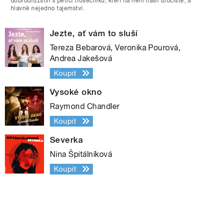
dobrodružství s pěticí trosečníků, kteří na něm našli útočiště, a
hlavně nejedno tajemství.
Jezte, ať vám to sluší
Tereza Bebarová, Veronika Pourová,
Andrea Jakešová
Koupit
Vysoké okno
Raymond Chandler
Koupit
Severka
Nina Špitálníková
Koupit