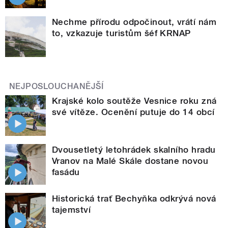
Nechme přírodu odpočinout, vrátí nám
to, vzkazuje turistům šéf KRNAP
NEJPOSLOUCHANĚJŠÍ
Krajské kolo soutěže Vesnice roku zná
své vítěze. Ocenění putuje do 14 obcí
Dvousetletý letohrádek skalního hradu
Vranov na Malé Skále dostane novou
fasádu
Historická trať Bechyňka odkrývá nová
tajemství