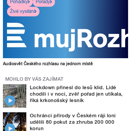
Pohádky
Pořady
Živé vysílání
Audiosvět Českého rozhlasu na jednom místě
MOHLO BY VÁS ZAJÍMAT
Lockdown přinesl do lesů klid. Lidé
chodili i v noci, zvěř pořad jen utíkala,
říká krkonošský lesník
Ochránci přírody v Českém ráji loni
udělili 80 pokut za zhruba 200 000
korun