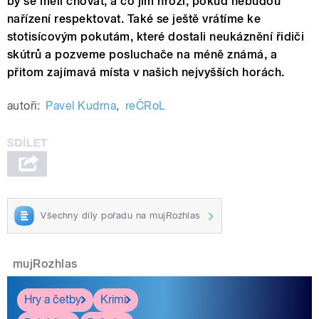
by se měli chovat, a co jim hrozí, pokud nebudou
nařízení respektovat. Také se ještě vrátíme ke
stotisícovým pokutám, které dostali neukáznění řidiči
skútrů a pozveme posluchače na méně známá, a
přitom zajímavá místa v našich nejvyšších horách.
autoři:
Pavel Kudrna
,
reČRoL
Všechny díly pořadu na mujRozhlas
mujRozhlas
Hry a četby
Krimi