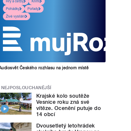
Hry a četby
Krimi
Pohádky
Pořady
Živé vysílání
Audiosvět Českého rozhlasu na jednom místě
NEJPOSLOUCHANĚJŠÍ
Krajské kolo soutěže
Vesnice roku zná své
vítěze. Ocenění putuje do
14 obcí
Dvousetletý letohrádek