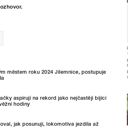
rozhovor.
ckým městem roku 2024 Jilemnice, postupuje
la
ky aspirují na rekord jako nejčastěji bijící
věžní hodiny
oval, jak posunují, lokomotiva jezdila až