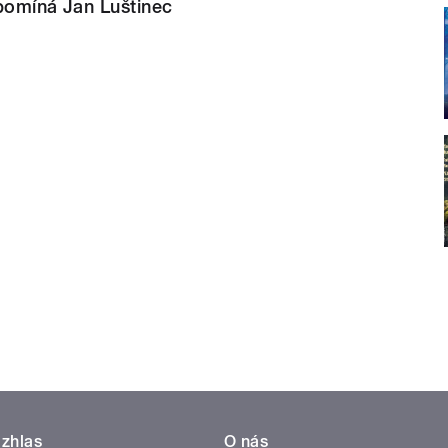
zpomíná Jan Luštinec
zhlas
O nás