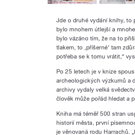
Jde o druhé vydání knihy, to 
bylo mnohem útlejší a mnohem
bylo vázáno tím, že na to při
tlakem, to ‚příšerné‘ tam zd
potřeba se k tomu vrátit,“ vy
Po 25 letech je v knize spous
archeologických výzkumů a d
archivy vydaly velká svědectv
člověk může pořád hledat a po
Kniha má téměř 500 stran us
historií města, první písemn
je věnovaná rodu Harrachů. „