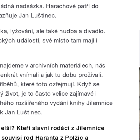
žádná nadsázka. Harachové patří do
razňuje Jan Luštinec.
tika, lyžování, ale také hudba a divadlo.
ckých událostí, své místo tam mají i
 najdeme v archivních materiálech, nás
tenkrát vnímali a jak tu dobu prožívali.
říběhů, které toto ozřejmují. Když se
život, je to často velice zajímavé i
uhého rozšířeného vydání knihy Jilemnice
ik Jan Luštinec.
delší? Kteří slavní rodáci z Jilemnice
 souvisí rod Haranta z Polžic a