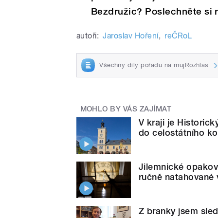
Bezdružic? Poslechněte si 
autoři:
Jaroslav Hoření
,
reČRoL
Všechny díly pořadu na mujRozhlas
MOHLO BY VÁS ZAJÍMAT
V kraji je Histori
do celostátního ko
Jilemnické opakovač
ručně natahované 
Z branky jsem sled