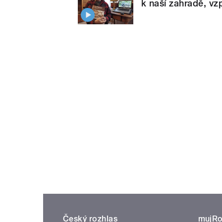
k naší zahradě, v
Český rozhlas
mujRo