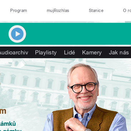
Program
mujRozhlas
Stanice
O r
Audioarchiv
Playlisty
Lidé
Kamery
Jak nás 