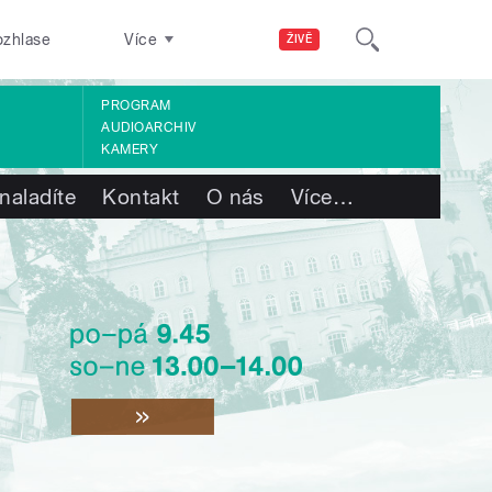
ozhlase
Více
ŽIVĚ
PROGRAM
AUDIOARCHIV
KAMERY
naladíte
Kontakt
O nás
Více
…