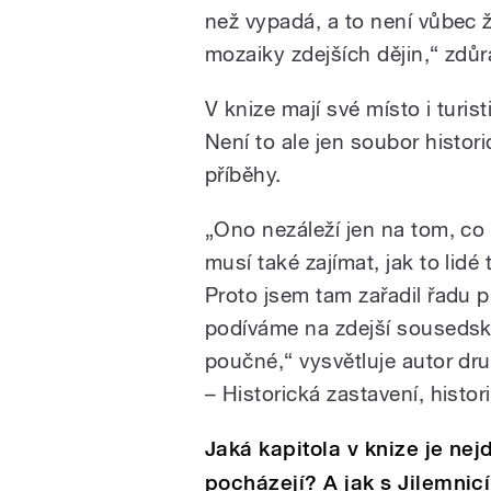
než vypadá, a to není vůbec 
mozaiky zdejších dějin,“ zdů
V knize mají své místo i turis
Není to ale jen soubor histori
příběhy.
„Ono nezáleží jen na tom, co
musí také zajímat, jak to lidé 
Proto jsem tam zařadil řadu p
podíváme na zdejší sousedský 
poučné,“ vysvětluje autor dr
– Historická zastavení, histor
Jaká kapitola v knize je nej
pocházejí? A jak s Jilemnicí