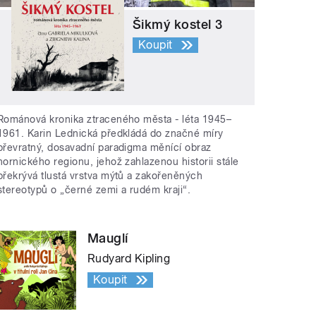
Šikmý kostel 3
Koupit
Románová kronika ztraceného města - léta 1945–
1961. Karin Lednická předkládá do značné míry
převratný, dosavadní paradigma měnící obraz
hornického regionu, jehož zahlazenou historii stále
překrývá tlustá vrstva mýtů a zakořeněných
stereotypů o „černé zemi a rudém kraji“.
Mauglí
Rudyard Kipling
Koupit