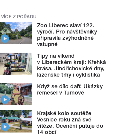
VÍCE Z POŘADU
Zoo Liberec slaví 122.
výročí. Pro návštěvníky
připravila zvýhodněné
vstupné
Tipy na víkend
v Libereckém kraji: Křehká
krása, Jindřichovické dny,
lázeňské trhy i cyklistika
Když se dílo daří: Ukázky
řemesel v Turnově
Krajské kolo soutěže
Vesnice roku zná své
vítěze. Ocenění putuje do
14 obcí