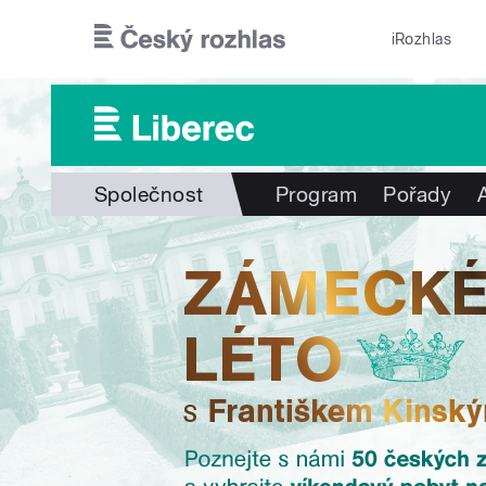
Přejít k hlavnímu obsahu
iRozhlas
Společnost
Program
Pořady