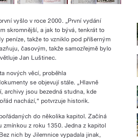
první vyšlo v roce 2000. „První vydání
 skromnější, a jak to bývá, tenkrát to
šly peníze, takže to vzniklo pod příšerným
ůrazňuju, časovým, takže samozřejmě bylo
světluje Jan Luštinec.
ta nových věcí, proběhla
okumenty se objevují stále. „Hlavně
í, archivy jsou bezedná studna, kde
řád nachází,“ potvrzuje historik.
pořádaných do několika kapitol. Začíná
ou zmínkou z roku 1350. Jedna z kapitol
Bez nich by Jilemnice vypadala jinak,