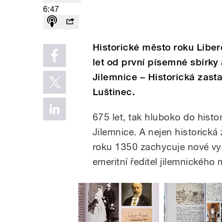
6:47
Historické město roku Liber
let od první písemné sbírky a
Jilemnice – Historická zasta
Luštinec.
675 let, tak hluboko do histo
Jilemnice. A nejen historická
roku 1350 zachycuje nové vyd
emeritní ředitel jilemnického