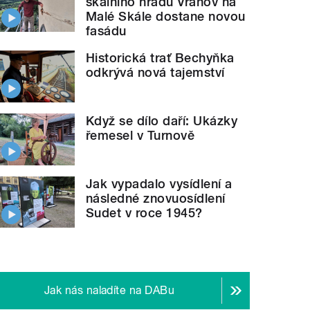
skalního hradu Vranov na
Malé Skále dostane novou
fasádu
Historická trať Bechyňka
odkrývá nová tajemství
Když se dílo daří: Ukázky
řemesel v Turnově
Jak vypadalo vysídlení a
následné znovuosídlení
Sudet v roce 1945?
Jak nás naladíte na DABu