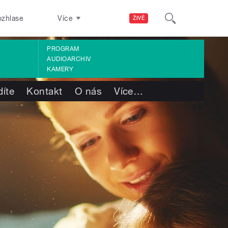
ozhlase
Více
ŽIVĚ
PROGRAM
AUDIOARCHIV
KAMERY
díte
Kontakt
O nás
Více
…