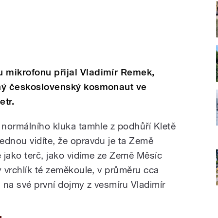
 mikrofonu přijal Vladimír Remek,
diný československý kosmonaut ve
etr.
a normálního kluka tamhle z podhůří Kletě
ednou vidíte, že opravdu je ta Země
ě jako terč, jako vidíme ze Země Měsíc
y vrchlík té zeměkoule, v průměru cca
 na své první dojmy z vesmíru Vladimír