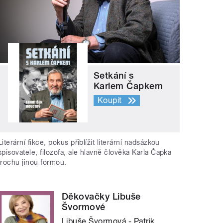
Setkání s
Karlem Čapkem
Koupit
Literární fikce, pokus přiblížit literární nadsázkou
spisovatele, filozofa, ale hlavně člověka Karla Čapka
trochu jinou formou.
Děkovačky Libuše
Švormové
Libuše Švormová - Patrik