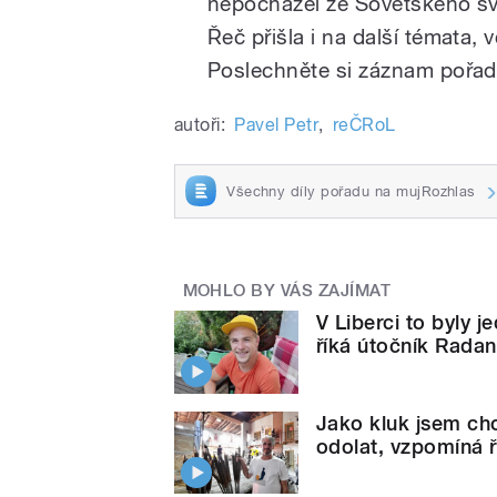
nepocházel ze Sovětského sv
Řeč přišla i na další témata, 
Poslechněte si záznam pořad
autoři:
Pavel Petr
,
reČRoL
Všechny díly pořadu na mujRozhlas
MOHLO BY VÁS ZAJÍMAT
V Liberci to byly je
říká útočník Rada
Jako kluk jsem cho
odolat, vzpomíná ř