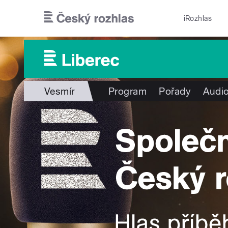
Přejít k hlavnímu obsahu
iRozhlas
Vesmír
Program
Pořady
Audio