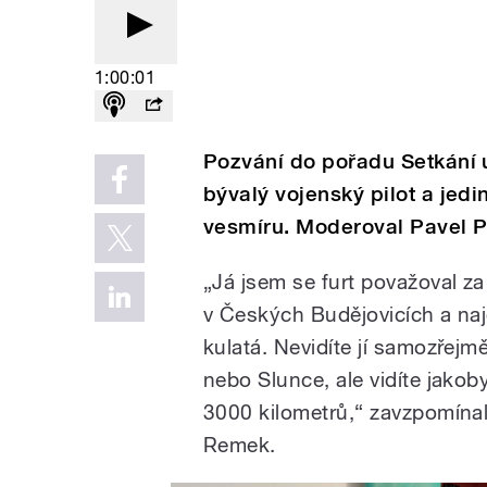
1:00:01
Pozvání do pořadu Setkání u
bývalý vojenský pilot a je
vesmíru. Moderoval Pavel P
„Já jsem se furt považoval z
v Českých Budějovicích a naj
kulatá. Nevidíte jí samozřejm
nebo Slunce, ale vidíte jakob
3000 kilometrů,“ zavzpomínal
Remek.