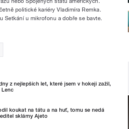
azu nebo Spojených států amerických.
včetně politické kariéry Vladimíra Remka.
u Setkání u mikrofonu a dobře se bavte.
dny z nejlepších let, které jsem v hokeji zažil,
n Lenc
dil koukat na tátu a na huť, tomu se nedá
editel sklárny Ajeto