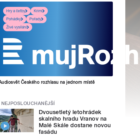
Hry a četby
Krimi
Pohádky
Pořady
Živé vysílání
Audiosvět Českého rozhlasu na jednom místě
NEJPOSLOUCHANĚJŠÍ
Dvousetletý letohrádek
skalního hradu Vranov na
Malé Skále dostane novou
fasádu