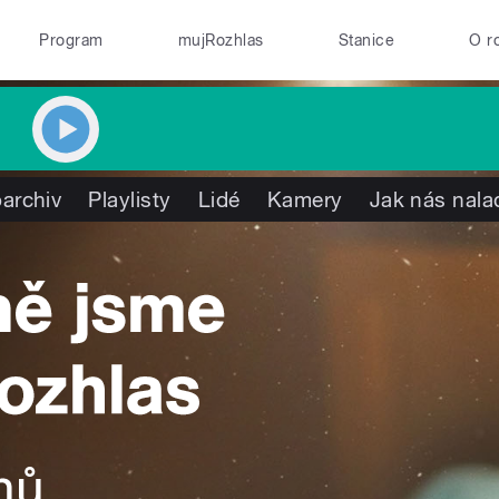
Program
mujRozhlas
Stanice
O r
archiv
Playlisty
Lidé
Kamery
Jak nás nala